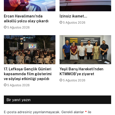
Ercan Havalimanı’nda
İzinsiz ikamet…
alkollü yolcu olay çıkardı
5 Ağustos 2026
5 Ağustos 2026
17. Lefkoşa Gençlik Günleri
Yeşil Barış Hareketi’nden
kapsamında film gösterimi
KTMMOB’ye ziyaret
ve söyleşi etkinliği yapıldı
5 Ağustos 2026
5 Ağustos 2026
Bir yanıt yazın
E-posta adresiniz yayınlanmayacak.
Gerekli alanlar
*
ile