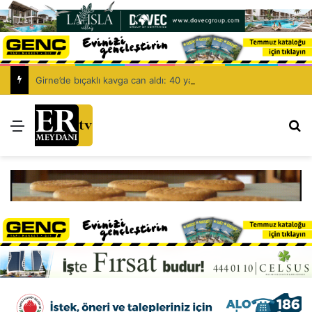
Girne’de bıçaklı kavga can aldı: 40 yaşındaki adam yaşamını yitirdi
Menü
Ar