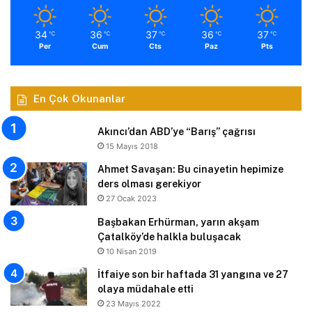
34
36
37
36
37
℃
℃
℃
℃
℃
Per
Cum
Cts
Paz
Pts
En Çok Okunanlar
Akıncı’dan ABD’ye “Barış” çağrısı
15 Mayıs 2018
Ahmet Savaşan: Bu cinayetin hepimize
ders olması gerekiyor
27 Ocak 2023
Başbakan Erhürman, yarın akşam
Çatalköy’de halkla buluşacak
10 Nisan 2019
İtfaiye son bir haftada 31 yangına ve 27
olaya müdahale etti
23 Mayıs 2022