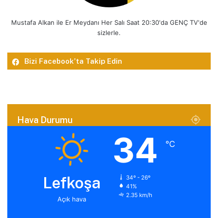
Mustafa Alkan ile Er Meydanı Her Salı Saat 20:30'da GENÇ TV'de
sizlerle.
Bizi Facebook’ta Takip Edin
Hava Durumu
34
℃
Lefkoşa
34º - 26º
41%
2.35 km/h
Açık hava