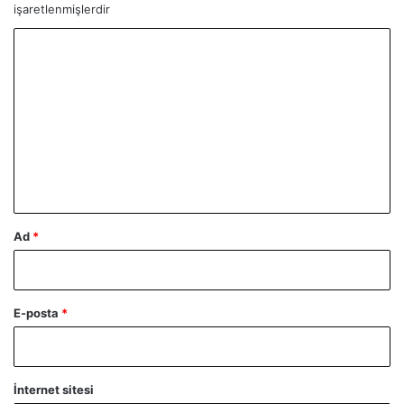
işaretlenmişlerdir
Y
o
r
u
m
*
Ad
*
E-posta
*
İnternet sitesi