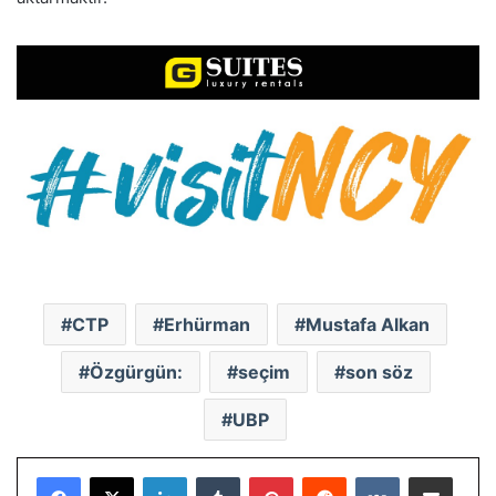
CTP
Erhürman
Mustafa Alkan
Özgürgün:
seçim
son söz
UBP
LinkedIn
Tumblr
Pinterest
Reddit
VKontakte
E-Posta ile paylaş