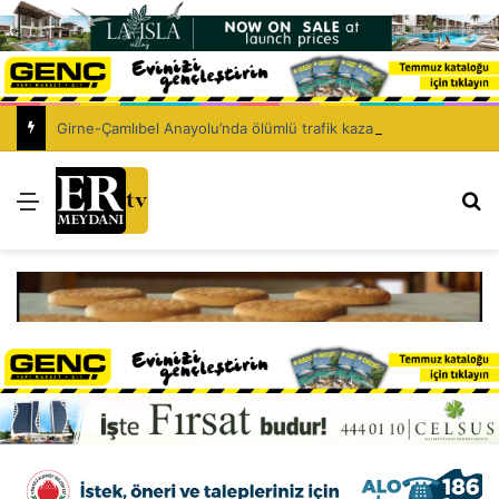
Girne-Çamlıbel Anayolu’nda ölümlü trafik kazası: Turan Obalı yaşamını yitirdi!
Menü
Ar