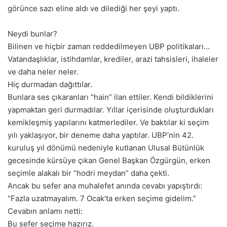
görünce sazı eline aldı ve dilediği her şeyi yaptı.
Neydi bunlar?
Bilinen ve hiçbir zaman reddedilmeyen UBP politikaları…
Vatandaşlıklar, istihdamlar, krediler, arazi tahsisleri, ihaleler
ve daha neler neler.
Hiç durmadan dağıttılar.
Bunlara ses çıkaranları “hain” ilan ettiler. Kendi bildiklerini
yapmaktan geri durmadılar. Yıllar içerisinde oluşturdukları
kemikleşmiş yapılarını katmerlediler. Ve baktılar ki seçim
yılı yaklaşıyor, bir deneme daha yaptılar. UBP’nin 42.
kuruluş yıl dönümü nedeniyle kutlanan Ulusal Bütünlük
gecesinde kürsüye çıkan Genel Başkan Özgürgün, erken
seçimle alakalı bir “hodri meydan” daha çekti.
Ancak bu sefer ana muhalefet anında cevabı yapıştırdı:
“Fazla uzatmayalım. 7 Ocak’ta erken seçime gidelim.”
Cevabın anlamı netti:
Bu sefer seçime hazırız.