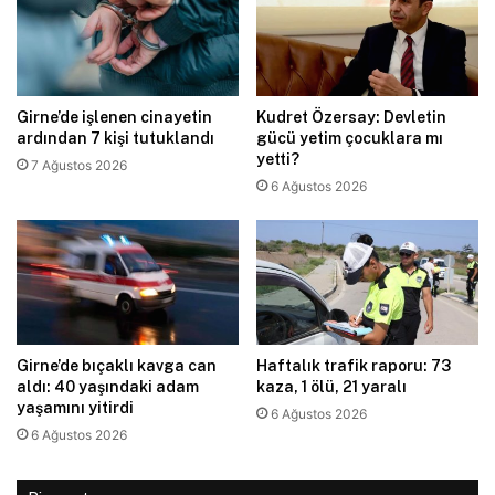
Girne’de işlenen cinayetin
Kudret Özersay: Devletin
ardından 7 kişi tutuklandı
gücü yetim çocuklara mı
yetti?
7 Ağustos 2026
6 Ağustos 2026
Girne’de bıçaklı kavga can
Haftalık trafik raporu: 73
aldı: 40 yaşındaki adam
kaza, 1 ölü, 21 yaralı
yaşamını yitirdi
6 Ağustos 2026
6 Ağustos 2026