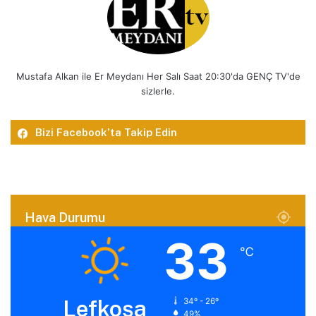
Mustafa Alkan ile Er Meydanı Her Salı Saat 20:30'da GENÇ TV'de
sizlerle.
Bizi Facebook’ta Takip Edin
Hava Durumu
33
℃
Lefkoşa
34º - 26º
49%