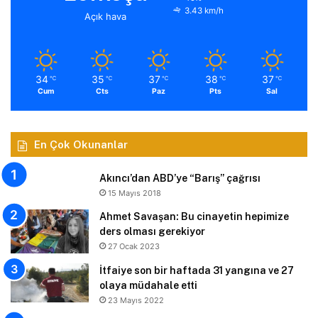
3.43 km/h
Açık hava
34
35
37
38
37
℃
℃
℃
℃
℃
Cum
Cts
Paz
Pts
Sal
En Çok Okunanlar
Akıncı’dan ABD’ye “Barış” çağrısı
15 Mayıs 2018
Ahmet Savaşan: Bu cinayetin hepimize
ders olması gerekiyor
27 Ocak 2023
İtfaiye son bir haftada 31 yangına ve 27
olaya müdahale etti
23 Mayıs 2022