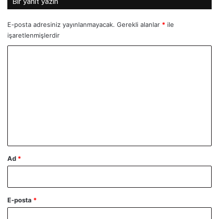
Bir yanıt yazın
E-posta adresiniz yayınlanmayacak.
Gerekli alanlar
*
ile
işaretlenmişlerdir
Y
o
r
u
m
*
Ad
*
E-posta
*