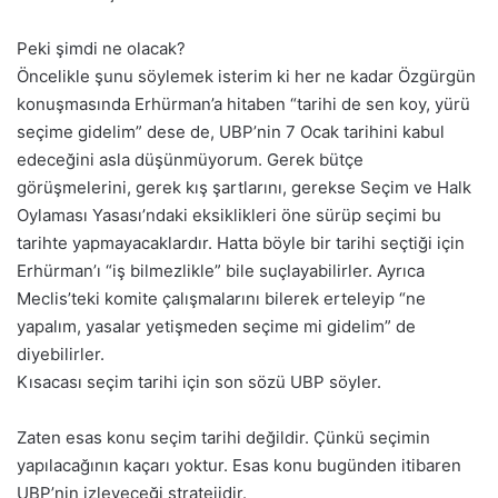
Peki şimdi ne olacak?
Öncelikle şunu söylemek isterim ki her ne kadar Özgürgün
konuşmasında Erhürman’a hitaben “tarihi de sen koy, yürü
seçime gidelim” dese de, UBP’nin 7 Ocak tarihini kabul
edeceğini asla düşünmüyorum. Gerek bütçe
görüşmelerini, gerek kış şartlarını, gerekse Seçim ve Halk
Oylaması Yasası’ndaki eksiklikleri öne sürüp seçimi bu
tarihte yapmayacaklardır. Hatta böyle bir tarihi seçtiği için
Erhürman’ı “iş bilmezlikle” bile suçlayabilirler. Ayrıca
Meclis’teki komite çalışmalarını bilerek erteleyip “ne
yapalım, yasalar yetişmeden seçime mi gidelim” de
diyebilirler.
Kısacası seçim tarihi için son sözü UBP söyler.
Zaten esas konu seçim tarihi değildir. Çünkü seçimin
yapılacağının kaçarı yoktur. Esas konu bugünden itibaren
UBP’nin izleyeceği stratejidir.