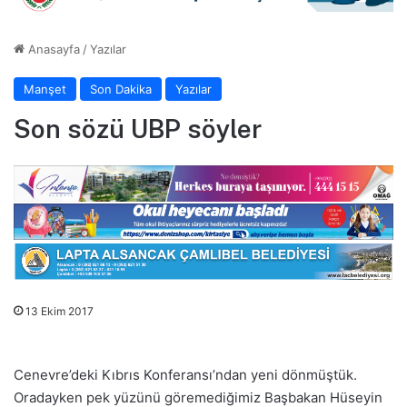
Anasayfa
/
Yazılar
Manşet
Son Dakika
Yazılar
Son sözü UBP söyler
13 Ekim 2017
Cenevre’deki Kıbrıs Konferansı’ndan yeni dönmüştük.
Oradayken pek yüzünü göremediğimiz Başbakan Hüseyin