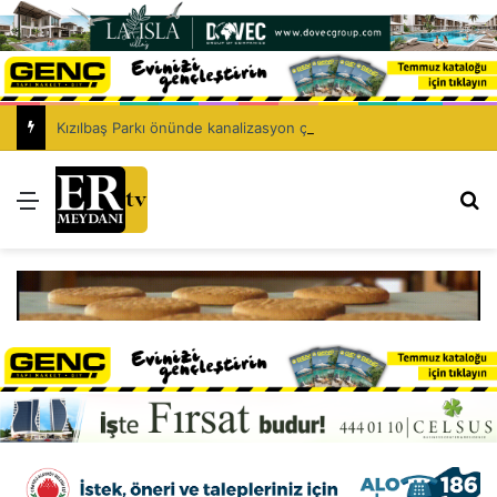
Kızılbaş Parkı önünde kanalizasyon çalışması: Şht. Ecvet Yusuf Caddesi trafiğe kapatılacak
Menü
Ar