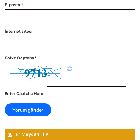
E-posta
*
İnternet sitesi
Solve Captcha*
Enter Captcha Here :
Er Meydanı TV