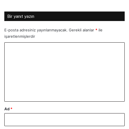
Bir yanıt yazın
E-posta adresiniz yayınlanmayacak.
Gerekli alanlar
*
ile
işaretlenmişlerdir
Y
o
r
u
m
*
Ad
*