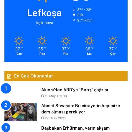
Lefkoşa
37º - 28º
31%
9.71 km/h
Açık hava
37
35
37
38
37
℃
℃
℃
℃
℃
Cts
Paz
Pts
Sal
Çar
En Çok Okunanlar
Akıncı’dan ABD’ye “Barış” çağrısı
15 Mayıs 2018
Ahmet Savaşan: Bu cinayetin hepimize
ders olması gerekiyor
27 Ocak 2023
Başbakan Erhürman, yarın akşam