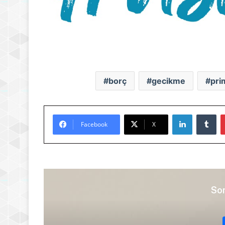
borç
gecikme
pri
LinkedIn
Tu
Facebook
X
Son