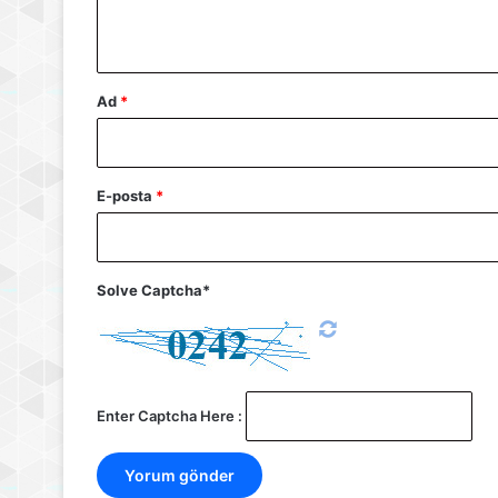
*
Ad
*
E-posta
*
Solve Captcha*
Enter Captcha Here :