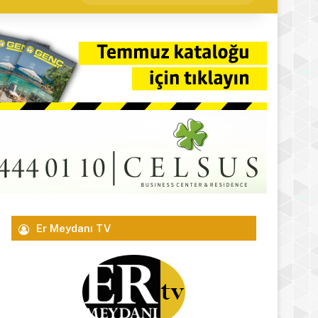
yap
...
Er Meydanı TV