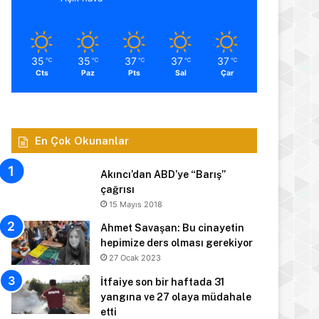
35
35
37
37
37
℃
℃
℃
℃
℃
Cts
Paz
Pts
Sal
Çar
En Çok Okunanlar
Akıncı’dan ABD’ye “Barış”
çağrısı
15 Mayıs 2018
Ahmet Savaşan: Bu cinayetin
hepimize ders olması gerekiyor
27 Ocak 2023
İtfaiye son bir haftada 31
yangına ve 27 olaya müdahale
etti