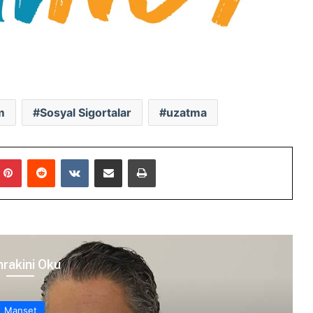
m
Sosyal Sigortalar
uzatma
mblr
Pinterest
Reddit
VKontakte
E-Posta ile paylaş
Yazdır
rakini Oku
Manşet