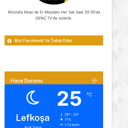
Mustafa Alkan ile Er Meydanı Her Salı Saat 20:30'da
GENÇ TV'de sizlerle.
Bizi Facebook’ta Takip Edin
Hava Durumu
25
℃
Lefkoşa
35º - 25º
77%
1.73 km/h
Açık hava