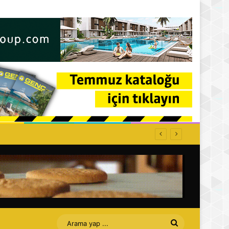
ti: Affet bizi Turan amca
Arama