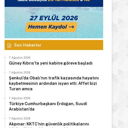
7 Ağustos 2026
Türkiye Cumhurbaşkanı E
Arabistan’d
Son Haberler
7 Ağustos 2026
Güney Kıbrıs’ta yeni kabine göreve başladı
 2026
7 Ağustos 2026
7 Ağustos 2026
Hasipoğlu: Kadın kooperatiflerinin tüm çalışanlarının sigorta primlerini yüzde 100 karşılayacağız
Tatar: Enosis zihniyetine karşı varoluş mücadelemiz devam ediyor
Şemsi Kazım Erkman hayatını kaybetti
7 Ağustos 2026
Şenkul’da Obalı’nın trafik kazasında hayatını
kaybetmesinin ardından isyan etti: Affet bizi
Turan amca
7 Ağustos 2026
Türkiye Cumhurbaşkanı Erdoğan, Suudi
Arabistan’da
7 Ağustos 2026
Akpınar: KKTC’nin güvenlik politikalarını