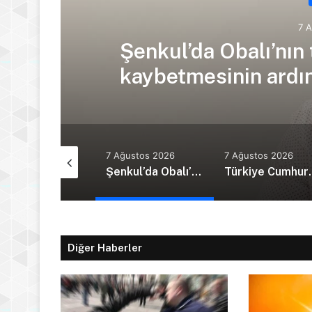
7 
Şenkul’da Obalı’nın 
kaybetmesinin ardınd
Tur
Ağustos 2026
7 Ağustos 2026
7 Ağustos 2026
Güney Kıbrıs’ta yeni kabine göreve başladı
Şenkul’da Obalı’nın trafik kazasında hayatını kaybetmesinin ardından isyan etti: Affet bizi Turan amca
Türkiye Cumhurbaş
Diğer Haberler