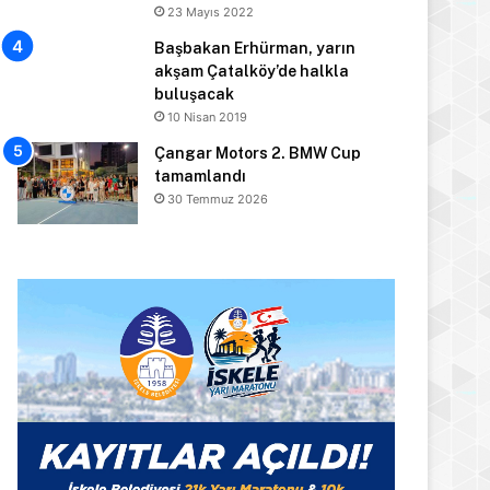
23 Mayıs 2022
Başbakan Erhürman, yarın
akşam Çatalköy’de halkla
buluşacak
10 Nisan 2019
Çangar Motors 2. BMW Cup
tamamlandı
30 Temmuz 2026
Manşet