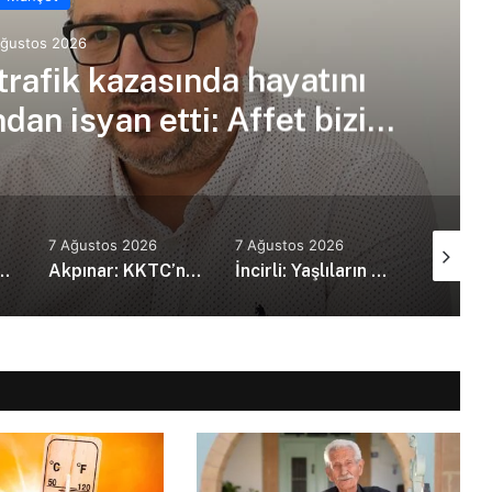
Ağustos 2026
trafik kazasında hayatını
an isyan etti: Affet bizi
an amca
7 Ağustos 2026
7 Ağustos 2026
7 Ağustos
kanı Erdoğan, Suudi Arabistan’da
Akpınar: KKTC’nin güvenlik politikalarını bütüncül bir yaklaşımla yeniden değerlendirmesi gerekiyor
İncirli: Yaşlıların kaliteli ve erişilebilir bakım hizmeti alması en temel önceliğimiz