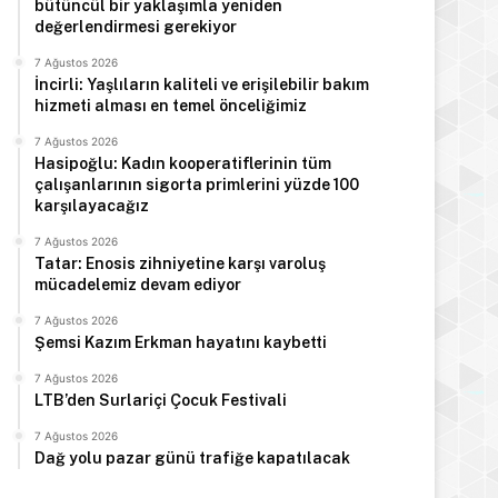
bütüncül bir yaklaşımla yeniden
değerlendirmesi gerekiyor
7 Ağustos 2026
İncirli: Yaşlıların kaliteli ve erişilebilir bakım
hizmeti alması en temel önceliğimiz
7 Ağustos 2026
Hasipoğlu: Kadın kooperatiflerinin tüm
çalışanlarının sigorta primlerini yüzde 100
karşılayacağız
7 Ağustos 2026
Tatar: Enosis zihniyetine karşı varoluş
mücadelemiz devam ediyor
7 Ağustos 2026
Şemsi Kazım Erkman hayatını kaybetti
7 Ağustos 2026
LTB’den Surlariçi Çocuk Festivali
7 Ağustos 2026
Dağ yolu pazar günü trafiğe kapatılacak