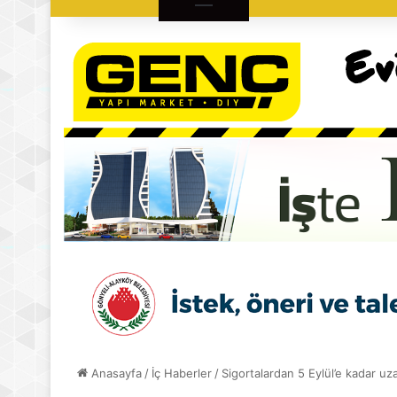
Anasayfa
/
İç Haberler
/
Sigortalardan 5 Eylül’e kadar u