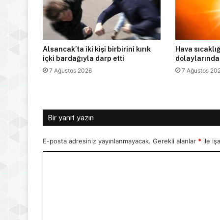
Alsancak’ta iki kişi birbirini kırık
Hava sıcaklığ
içki bardağıyla darp etti
dolaylarında
7 Ağustos 2026
7 Ağustos 20
Bir yanıt yazın
E-posta adresiniz yayınlanmayacak.
Gerekli alanlar
*
ile iş
Y
o
r
u
m