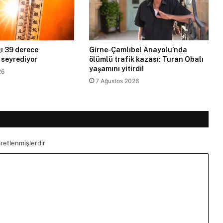
ı 39 derece
Girne-Çamlıbel Anayolu’nda
 seyrediyor
ölümlü trafik kazası: Turan Obalı
yaşamını yitirdi!
26
7 Ağustos 2026
aretlenmişlerdir