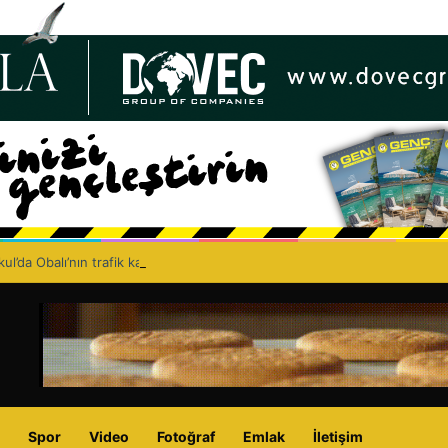
ul’da Obalı’nın trafik kazasında hayatını kaybetmesinin ardından isyan et
Spor
Video
Fotoğraf
Emlak
İletişim