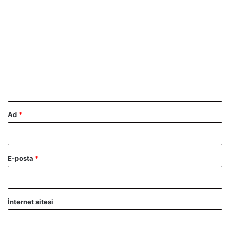
Y
o
r
u
m
*
Ad
*
E-posta
*
İnternet sitesi