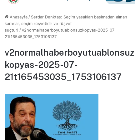
Anasayfa
/
Serdar Denktaş: Seçim yasakları başlmadan alınan
kararlar, seçim rüşvetidir ve rüşvet
suçtur!
/
v2normalhaberboyutuablonsuzkopyas-2025-07-
21t165453035_1753106137
v2normalhaberboyutuablonsuz
kopyas-2025-07-
21t165453035_1753106137