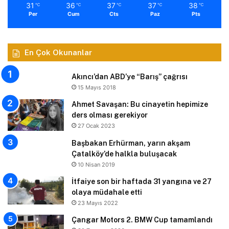
31
36
37
37
38
℃
℃
℃
℃
℃
Per
Cum
Cts
Paz
Pts
En Çok Okunanlar
Akıncı’dan ABD’ye “Barış” çağrısı
15 Mayıs 2018
Ahmet Savaşan: Bu cinayetin hepimize
ders olması gerekiyor
27 Ocak 2023
Başbakan Erhürman, yarın akşam
Çatalköy’de halkla buluşacak
10 Nisan 2019
İtfaiye son bir haftada 31 yangına ve 27
olaya müdahale etti
23 Mayıs 2022
Çangar Motors 2. BMW Cup tamamlandı