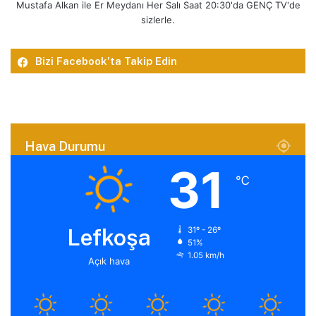
Mustafa Alkan ile Er Meydanı Her Salı Saat 20:30'da GENÇ TV'de
sizlerle.
Bizi Facebook’ta Takip Edin
Hava Durumu
31
℃
Lefkoşa
31º - 26º
51%
1.05 km/h
Açık hava