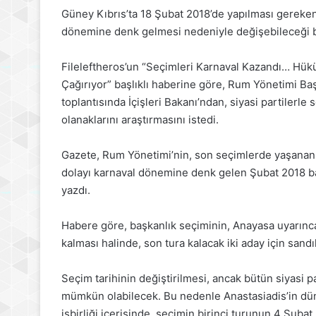
Güney Kıbrıs’ta 18 Şubat 2018’de yapılması gereken
dönemine denk gelmesi nedeniyle değişebileceği bel
Fileleftheros’un “Seçimleri Karnaval Kazandı… Hükü
Çağırıyor” başlıklı haberine göre, Rum Yönetimi Ba
toplantısında İçişleri Bakanı’ndan, siyasi partilerle 
olanaklarını araştırmasını istedi.
Gazete, Rum Yönetimi’nin, son seçimlerde yaşanan
dolayı karnaval dönemine denk gelen Şubat 2018 ba
yazdı.
Habere göre, başkanlık seçiminin, Anayasa uyarınca
kalması halinde, son tura kalacak iki aday için sand
Seçim tarihinin değiştirilmesi, ancak bütün siyasi p
mümkün olabilecek. Bu nedenle Anastasiadis’in dün İ
işbirliği içerisinde, seçimin birinci turunun 4 Şubat,