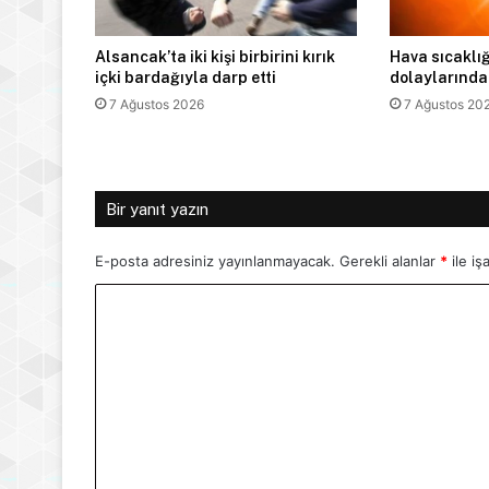
Alsancak’ta iki kişi birbirini kırık
Hava sıcaklığ
içki bardağıyla darp etti
dolaylarında
7 Ağustos 2026
7 Ağustos 20
Bir yanıt yazın
E-posta adresiniz yayınlanmayacak.
Gerekli alanlar
*
ile iş
Y
o
r
u
m
*