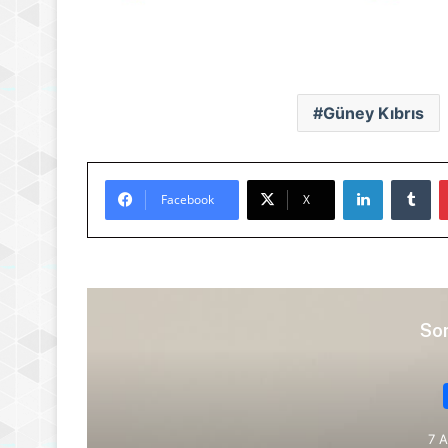
Güney Kıbrıs
LinkedIn
Tu
Facebook
X
Son
7 