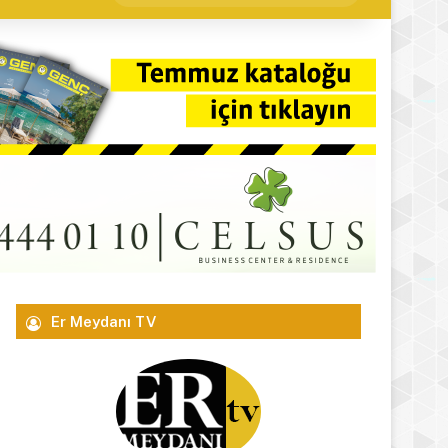
yap
...
Er Meydanı TV