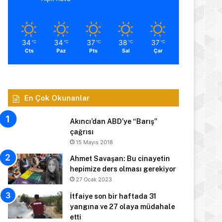
34
34
37
38
37
℃
℃
℃
℃
℃
Cts
Paz
Pts
Sal
Çar
En Çok Okunanlar
Akıncı’dan ABD’ye “Barış”
çağrısı
15 Mayıs 2018
Ahmet Savaşan: Bu cinayetin
hepimize ders olması gerekiyor
27 Ocak 2023
İtfaiye son bir haftada 31
yangına ve 27 olaya müdahale
etti