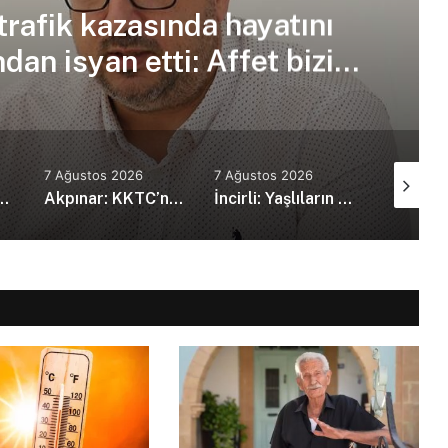
trafik kazasında hayatını
an isyan etti: Affet bizi
an amca
7 Ağustos 2026
7 Ağustos 2026
7 Ağustos
kanı Erdoğan, Suudi Arabistan’da
Akpınar: KKTC’nin güvenlik politikalarını bütüncül bir yaklaşımla yeniden değerlendirmesi gerekiyor
İncirli: Yaşlıların kaliteli ve erişilebilir bakım hizmeti alması en temel önceliğimiz