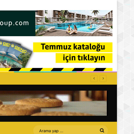
ti: Affet bizi Turan amca
Arama