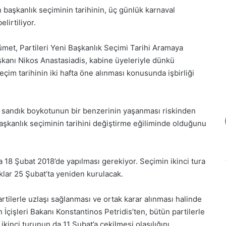
 başkanlık seçiminin tarihinin, üç günlük karnaval
irtiliyor.
met, Partileri Yeni Başkanlık Seçimi Tarihi Aramaya
şkanı Nikos Anastasiadis, kabine üyeleriyle dünkü
seçim tarihinin iki hafta öne alınması konusunda işbirliği
 sandık boykotunun bir benzerinin yaşanması riskinden
şkanlık seçiminin tarihini değiştirme eğiliminde olduğunu
 18 Şubat 2018’de yapılması gerekiyor. Seçimin ikinci tura
ıklar 25 Şubat’ta yeniden kurulacak.
artilerle uzlaşı sağlanması ve ortak karar alınması halinde
çişleri Bakanı Konstantinos Petridis’ten, bütün partilerle
 ikinci turunun da 11 Şubat’a çekilmesi olasılığını