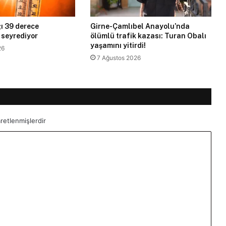
ı 39 derece
Girne-Çamlıbel Anayolu’nda
 seyrediyor
ölümlü trafik kazası: Turan Obalı
yaşamını yitirdi!
26
7 Ağustos 2026
aretlenmişlerdir