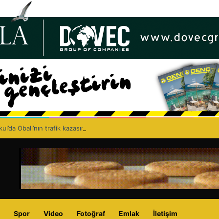
ul’da Obalı’nın trafik kazasında hayatını kaybetmesinin ardından isyan et
Spor
Video
Fotoğraf
Emlak
İletişim