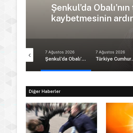
Şenkul’da Obalı’nın 
kaybetmesinin ardınd
Tur
Ağustos 2026
7 Ağustos 2026
7 Ağustos 2026
Güney Kıbrıs’ta yeni kabine göreve başladı
Şenkul’da Obalı’nın trafik kazasında hayatını kaybetmesinin ardından isyan etti: Affet bizi Turan amca
Türkiye Cumhurbaş
Diğer Haberler