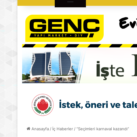
Anasayfa
/
İç Haberler
/
“Seçimleri karnaval kazandı”