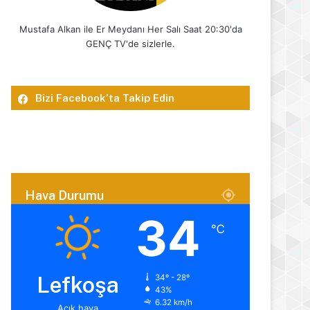
Mustafa Alkan ile Er Meydanı Her Salı Saat 20:30'da
GENÇ TV'de sizlerle.
Bizi Facebook’ta Takip Edin
Hava Durumu
34
℃
Lefkoşa
34º - 28º
43%
6.32 km/h
Açık hava