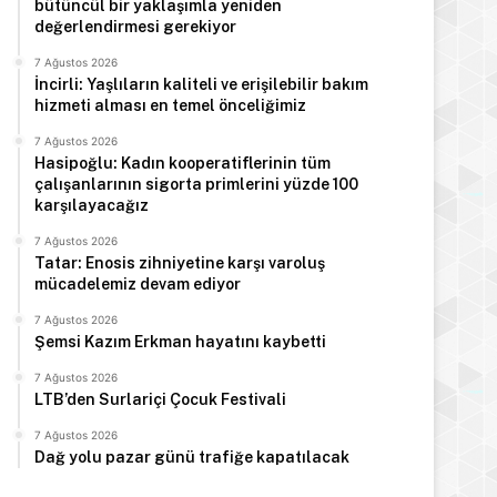
bütüncül bir yaklaşımla yeniden
Türkiye Cumhurbaşkanı E
değerlendirmesi gerekiyor
Arabistan’d
7 Ağustos 2026
İncirli: Yaşlıların kaliteli ve erişilebilir bakım
hizmeti alması en temel önceliğimiz
7 Ağustos 2026
Hasipoğlu: Kadın kooperatiflerinin tüm
çalışanlarının sigorta primlerini yüzde 100
 2026
7 Ağustos 2026
7 Ağustos 2026
karşılayacağız
Hasipoğlu: Kadın kooperatiflerinin tüm çalışanlarının sigorta primlerini yüzde 100 karşılayacağız
Tatar: Enosis zihniyetine karşı varoluş mücadelemiz devam ediyor
Şemsi Kazım Erkman hayatını kaybetti
7 Ağustos 2026
Tatar: Enosis zihniyetine karşı varoluş
mücadelemiz devam ediyor
7 Ağustos 2026
Şemsi Kazım Erkman hayatını kaybetti
7 Ağustos 2026
LTB’den Surlariçi Çocuk Festivali
7 Ağustos 2026
Dağ yolu pazar günü trafiğe kapatılacak