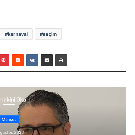
karnaval
seçim
mblr
Pinterest
Reddit
VKontakte
E-Posta ile paylaş
Yazdır
rakini Oku
Manşet
Ağustos 2026