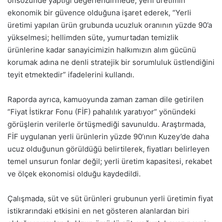
önsözünde yaptığı değerlendirmede, yerli üretimin
ekonomik bir güvence olduğuna işaret ederek, “Yerli
üretimi yapılan ürün grubunda ucuzluk oranının yüzde 90’a
yükselmesi; hellimden süte, yumurtadan temizlik
ürünlerine kadar sanayicimizin halkımızın alım gücünü
korumak adına ne denli stratejik bir sorumluluk üstlendiğini
teyit etmektedir” ifadelerini kullandı.
Raporda ayrıca, kamuoyunda zaman zaman dile getirilen
“Fiyat İstikrar Fonu (FİF) pahalılık yaratıyor” yönündeki
görüşlerin verilerle örtüşmediği savunuldu. Araştırmada,
FİF uygulanan yerli ürünlerin yüzde 90’ının Kuzey’de daha
ucuz olduğunun görüldüğü belirtilerek, fiyatları belirleyen
temel unsurun fonlar değil; yerli üretim kapasitesi, rekabet
ve ölçek ekonomisi olduğu kaydedildi.
Çalışmada, süt ve süt ürünleri grubunun yerli üretimin fiyat
istikrarındaki etkisini en net gösteren alanlardan biri