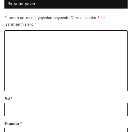
Bir yanıt yazın
E-posta adresiniz yayınlanmayacak.
Gerekli alanlar
*
ile
işaretlenmişlerdir
Y
o
r
u
m
*
Ad
*
E-posta
*