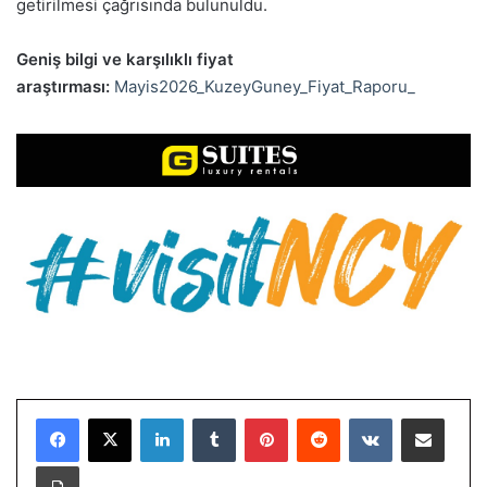
getirilmesi çağrısında bulunuldu.
Geniş bilgi ve karşılıklı fiyat
araştırması:
Mayis2026_KuzeyGuney_Fiyat_Raporu_
LinkedIn
Tumblr
Pinterest
Reddit
VKontakte
E-Posta ile paylaş
Yazdır