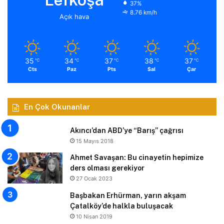
37%
8.76 km/h
Açık hava
35
34
37
38
37
℃
℃
℃
℃
℃
Cts
Paz
Pts
Sal
Çar
En Çok Okunanlar
Akıncı’dan ABD’ye “Barış” çağrısı
15 Mayıs 2018
Ahmet Savaşan: Bu cinayetin hepimize
ders olması gerekiyor
27 Ocak 2023
Başbakan Erhürman, yarın akşam
Çatalköy’de halkla buluşacak
10 Nisan 2019