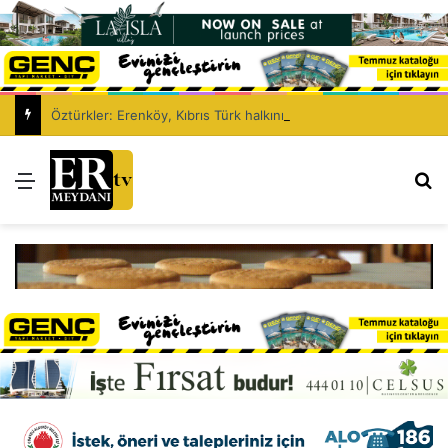
Öztürkler: Erenköy, Kıbrıs Türk halkının vatanına vurduğu silinmez mührüdür
Menü
Ar