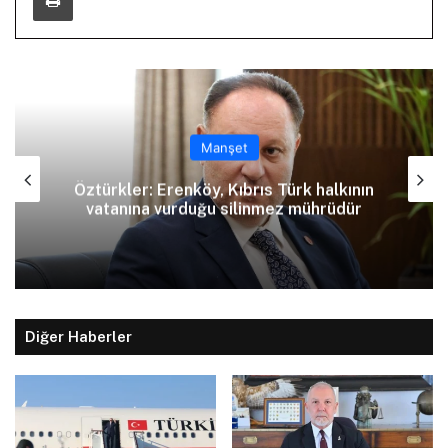
Manşet
Öztürkler: Erenköy, Kıbrıs Türk halkının
vatanına vurduğu silinmez mührüdür
Diğer Haberler