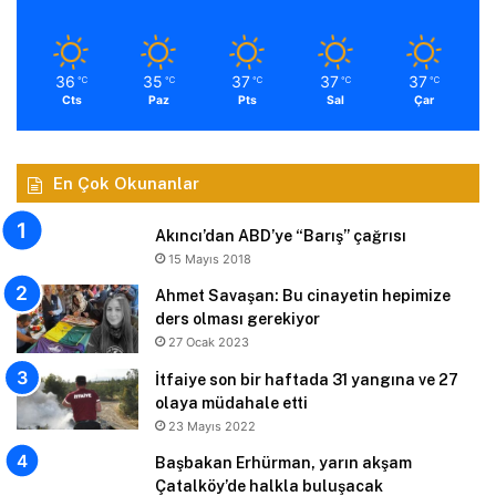
36
35
37
37
37
℃
℃
℃
℃
℃
Cts
Paz
Pts
Sal
Çar
En Çok Okunanlar
Akıncı’dan ABD’ye “Barış” çağrısı
15 Mayıs 2018
Ahmet Savaşan: Bu cinayetin hepimize
ders olması gerekiyor
27 Ocak 2023
İtfaiye son bir haftada 31 yangına ve 27
olaya müdahale etti
23 Mayıs 2022
Başbakan Erhürman, yarın akşam
Çatalköy’de halkla buluşacak