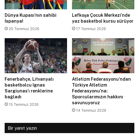
Dünya Kupası’nın sahibi
Lefkoşa Çocuk Merkezi’nde
İspanya!
yaz basketbol kursu sürüyor
20 Temmuz 2026
17 Temmuz 2026
Fenerbahçe, Litvanyalı
Atletizm Federasyonu’ndan
basketbolcu Ignas
Türkiye Atletizm
Sargiunas’ı renklerine
Federasyonu’na:
bağladı
Sporcularımızın hakkını
savunuyoruz
15 Temmuz 2026
14 Temmuz 2026
Bir yanıt yazın