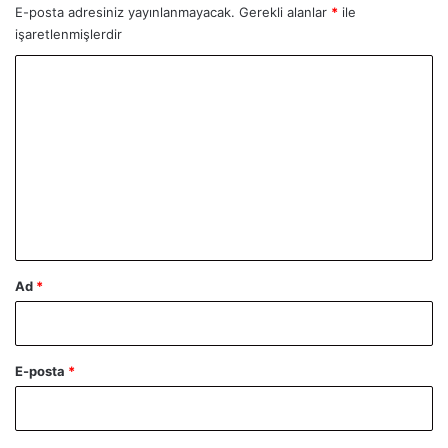
E-posta adresiniz yayınlanmayacak.
Gerekli alanlar
*
ile
işaretlenmişlerdir
Y
o
r
u
m
*
Ad
*
E-posta
*