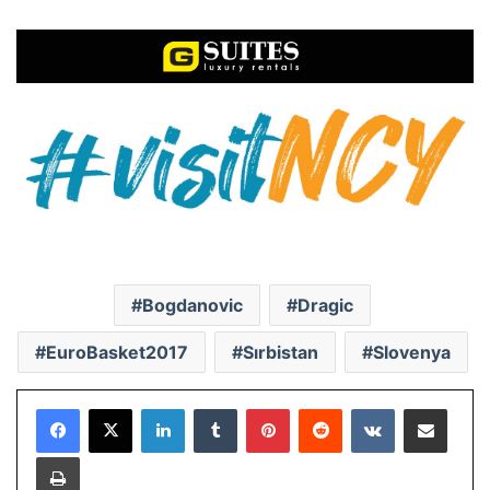
Bogdanovic
Dragic
EuroBasket2017
Sırbistan
Slovenya
LinkedIn
Tumblr
Pinterest
Reddit
VKontakte
E-Posta ile paylaş
Yazdır