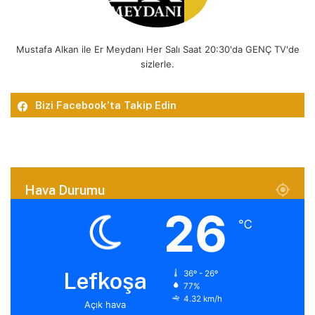
Mustafa Alkan ile Er Meydanı Her Salı Saat 20:30'da GENÇ TV'de
sizlerle.
Bizi Facebook’ta Takip Edin
Hava Durumu
26
℃
Lefkoşa
36º - 26º
77%
4.32 km/h
Açık hava