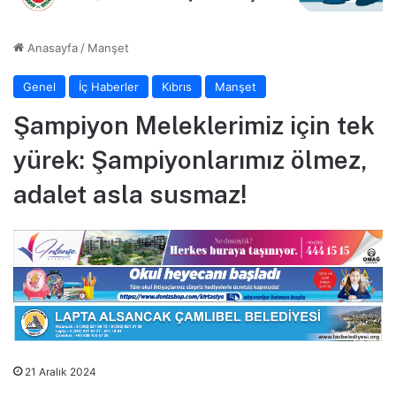
Anasayfa
/
Manşet
Genel
İç Haberler
Kıbrıs
Manşet
Şampiyon Meleklerimiz için tek
yürek: Şampiyonlarımız ölmez,
adalet asla susmaz!
21 Aralık 2024