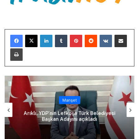
LinkedIn
Tumblr
Pinterest
Reddit
VKontakte
E-Posta ile paylaş
Yazdır
Manşet
Arıklı, YDP’nin Lefkoşa Türk Belediyesi
Başkan Adayını açıkladı