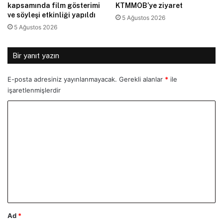
kapsamında film gösterimi
KTMMOB’ye ziyaret
ve söyleşi etkinliği yapıldı
5 Ağustos 2026
5 Ağustos 2026
Bir yanıt yazın
E-posta adresiniz yayınlanmayacak.
Gerekli alanlar
*
ile
işaretlenmişlerdir
Y
o
r
u
m
*
Ad
*