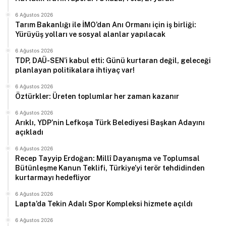
6 Ağustos 2026
Tarım Bakanlığı ile İMO’dan Anı Ormanı için iş birliği:
Yürüyüş yolları ve sosyal alanlar yapılacak
6 Ağustos 2026
TDP, DAÜ-SEN’i kabul etti: Günü kurtaran değil, geleceği
planlayan politikalara ihtiyaç var!
6 Ağustos 2026
Öztürkler: Üreten toplumlar her zaman kazanır
6 Ağustos 2026
Arıklı, YDP’nin Lefkoşa Türk Belediyesi Başkan Adayını
açıkladı
6 Ağustos 2026
Recep Tayyip Erdoğan: Millî Dayanışma ve Toplumsal
Bütünleşme Kanun Teklifi, Türkiye’yi terör tehdidinden
kurtarmayı hedefliyor
6 Ağustos 2026
Lapta’da Tekin Adalı Spor Kompleksi hizmete açıldı
6 Ağustos 2026