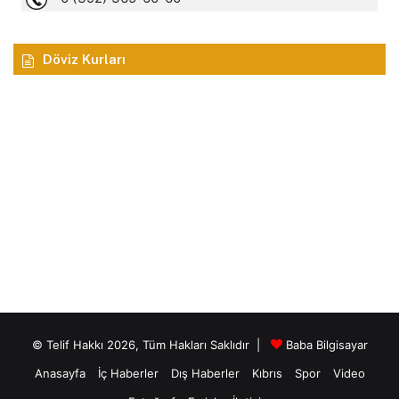
Döviz Kurları
© Telif Hakkı 2026, Tüm Hakları Saklıdır |
Baba Bilgisayar
Anasayfa
İç Haberler
Dış Haberler
Kıbrıs
Spor
Video