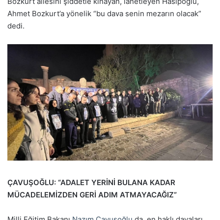
Bozkurt ailesini şiddetle kınayan, lanetleyen Hasipoğlu,
Ahmet Bozkurt’a yönelik “bu dava senin mezarın olacak”
dedi.
ÇAVUŞOĞLU: “ADALET YERİNİ BULANA KADAR
MÜCADELEMİZDEN GERİ ADIM ATMAYACAĞIZ”
Milli Eğitim Bakanı
Nazım Çavuşoğlu
da, en haklı davaları