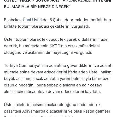
ÜSTEL: “HALKIN BÜYÜK ACISI, ANCAK ADALETİN YERİNİ
BULMASIYLA BİR NEBZE DİNECEK”
Başbakan
Ünal Üstel
de, 6 Şubat depreminden beridir hep
birlikte toplum olarak acı çektiklerini vurguladı.
Üstel, toplum olarak tek vücut tek yürek olduklarını ifade
ederek, bu mücadelenin KKTC’nin ortak mücadelesi
olduğunu ve acılarının dinmeyeceğini vurguladı.
Türkiye Cumhuriyeti’nin adaletine güvendiklerini ve adalet
mücadelesine devam edeceklerini ifade eden Üstel, halkın
büyük acısının, ancak adaletin yerini bulmasıyla bir nebze
olsun dineceğini, buna sebep olanların en ağır cezayı
alması için mücadeleye devam edeceklerini kaydetti.
Üstel, ailelerin acısının acıları olduğunu ifade ederek,
pazartesi Adıyaman’da olacaklarını ve olası kastın gelmesi