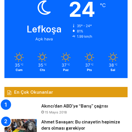
24
℃
Lefkoşa
35º - 24º
81%
1.99 km/h
Açık hava
35
35
37
37
38
℃
℃
℃
℃
℃
Cum
Cts
Paz
Pts
Sal
En Çok Okunanlar
Akıncı’dan ABD’ye “Barış” çağrısı
15 Mayıs 2018
Ahmet Savaşan: Bu cinayetin hepimize
ders olması gerekiyor