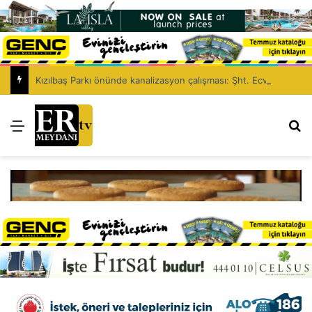
Kızılbaş Parkı önünde kanalizasyon çalışması: Şht. Ecvet Yusuf Caddesi trafiğe kapatılacak
Menü
Ar