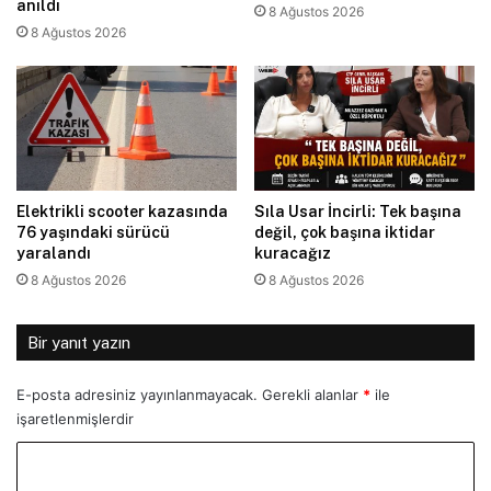
anıldı
8 Ağustos 2026
8 Ağustos 2026
Elektrikli scooter kazasında
Sıla Usar İncirli: Tek başına
76 yaşındaki sürücü
değil, çok başına iktidar
yaralandı
kuracağız
8 Ağustos 2026
8 Ağustos 2026
Bir yanıt yazın
E-posta adresiniz yayınlanmayacak.
Gerekli alanlar
*
ile
işaretlenmişlerdir
Y
o