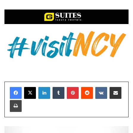
LinkedIn
Tumblr
Pinterest
Reddit
VKontakte
E-Posta ile paylaş
Yazdır