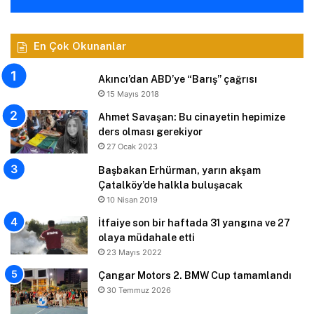
En Çok Okunanlar
Akıncı’dan ABD’ye “Barış” çağrısı
15 Mayıs 2018
Ahmet Savaşan: Bu cinayetin hepimize
ders olması gerekiyor
27 Ocak 2023
Başbakan Erhürman, yarın akşam
Çatalköy’de halkla buluşacak
10 Nisan 2019
İtfaiye son bir haftada 31 yangına ve 27
olaya müdahale etti
23 Mayıs 2022
Çangar Motors 2. BMW Cup tamamlandı
30 Temmuz 2026