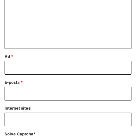
r
u
m
*
Ad
*
E-posta
*
İnternet sitesi
Solve Captcha*