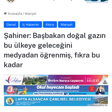
Anasayfa
/
Manşet
Genel
İç Haberler
Kıbrıs
Manşet
Şahiner: Başbakan doğal gazın
bu ülkeye geleceğini
medyadan öğrenmiş, fıkra bu
kadar