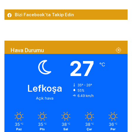
Bizi Facebook’ta Takip Edin
Hava Durumu
27
℃
Lefkoşa
35º - 26º
55%
6.49 km/h
Açık hava
35
35
38
38
36
℃
℃
℃
℃
℃
Paz
Pts
Sal
Çar
Per