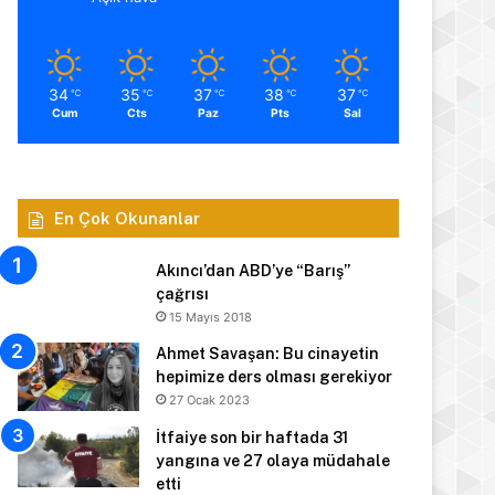
34
35
37
38
37
℃
℃
℃
℃
℃
Cum
Cts
Paz
Pts
Sal
En Çok Okunanlar
Akıncı’dan ABD’ye “Barış”
çağrısı
15 Mayıs 2018
Ahmet Savaşan: Bu cinayetin
hepimize ders olması gerekiyor
27 Ocak 2023
İtfaiye son bir haftada 31
yangına ve 27 olaya müdahale
etti