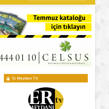
yap
...
Er Meydanı TV