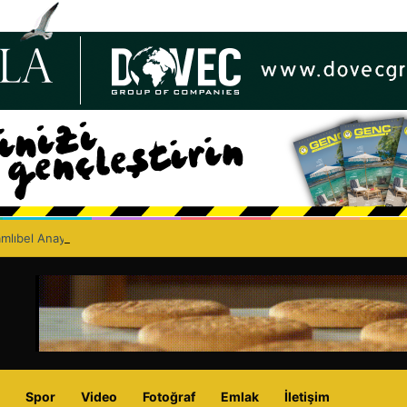
lıbel Anayolu’nda ölümlü trafik kazası: Turan Obalı yaşamını yitirdi!
Spor
Video
Fotoğraf
Emlak
İletişim