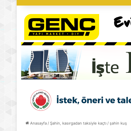
Anasayfa
/
Şahin, kasırgadan taksiyle kaçtı
/
şahin kuş