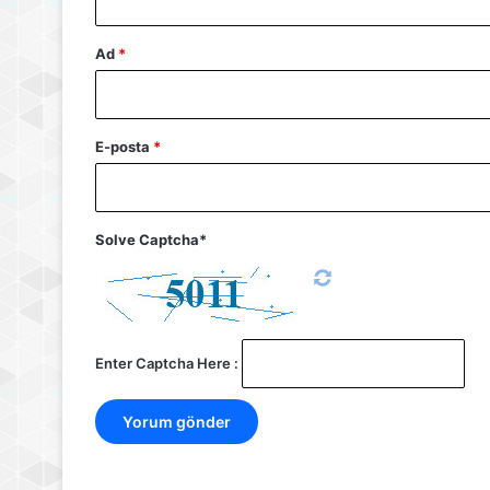
Ad
*
E-posta
*
Solve Captcha*
Enter Captcha Here :