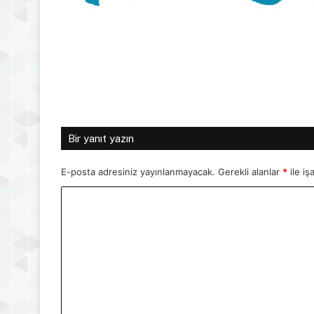
Bir yanıt yazın
E-posta adresiniz yayınlanmayacak.
Gerekli alanlar
*
ile iş
Y
o
r
u
m
*