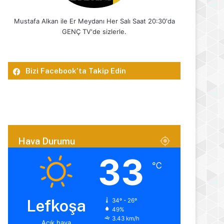
Mustafa Alkan ile Er Meydanı Her Salı Saat 20:30'da
GENÇ TV'de sizlerle.
Bizi Facebook’ta Takip Edin
Hava Durumu
33
℃
Lefkoşa
34º - 26º
49%
3.43 km/h
Açık hava