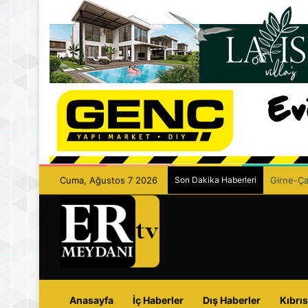
Cuma, Ağustos 7 2026
Son Dakika Haberleri
Girne-Çam
Anasayfa
İç Haberler
Dış Haberler
Kıbrıs