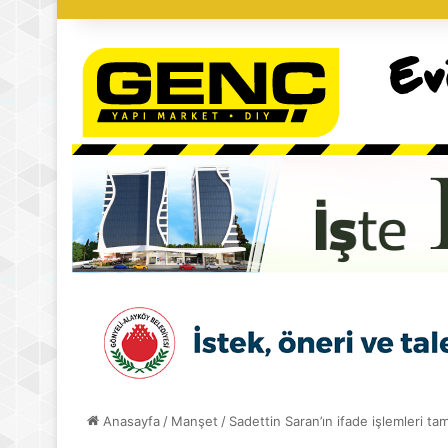
Anasayfa
/
Manşet
/
Sadettin Saran’ın ifade işlemleri ta