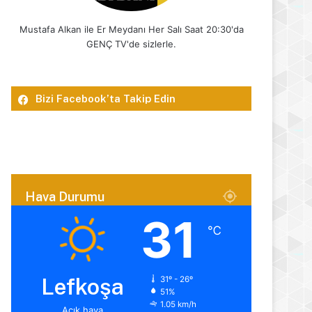
Mustafa Alkan ile Er Meydanı Her Salı Saat 20:30'da
GENÇ TV'de sizlerle.
Bizi Facebook’ta Takip Edin
Hava Durumu
31
℃
Lefkoşa
31º - 26º
51%
1.05 km/h
Açık hava