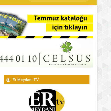
yap
...
Er Meydanı TV