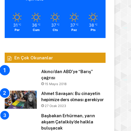
31
36
37
37
38
℃
℃
℃
℃
℃
Per
Cum
Cts
Paz
Pts
En Çok Okunanlar
Akıncı’dan ABD’ye “Barış”
çağrısı
15 Mayıs 2018
Ahmet Savaşan: Bu cinayetin
hepimize ders olması gerekiyor
27 Ocak 2023
Başbakan Erhürman, yarın
akşam Çatalköy’de halkla
buluşacak