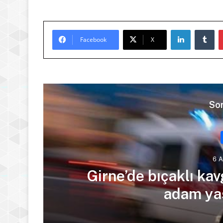
LinkedIn
Tu
Facebook
X
Son
6 
ra
Girne’de bıçaklı kav
adam yaş