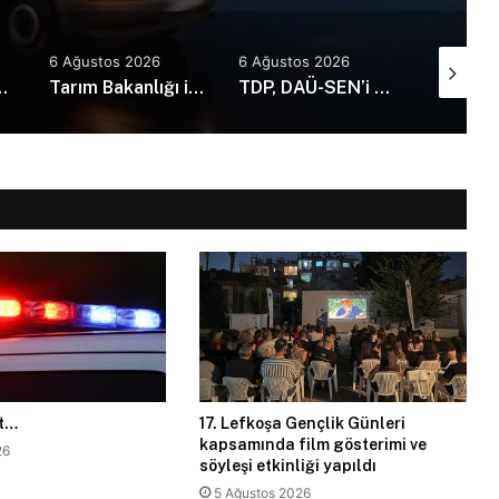
6 Ağustos 2026
6 Ağustos 2026
6 Ağusto
73 kaza, 1 ölü, 21 yaralı
Tarım Bakanlığı ile İMO’dan Anı Ormanı için iş birliği: Yürüyüş yolları ve sosyal alanlar yapılacak
TDP, DAÜ-SEN’i kabul etti: Günü kurtaran değil, geleceği planlayan politikalara ihtiyaç var!
et…
17. Lefkoşa Gençlik Günleri
kapsamında film gösterimi ve
26
söyleşi etkinliği yapıldı
5 Ağustos 2026