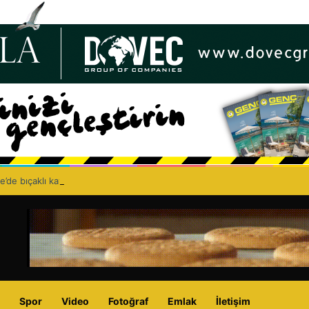
e’de bıçaklı kavga can aldı: 40 yaşındaki adam yaşamını yitirdi
Spor
Video
Fotoğraf
Emlak
İletişim