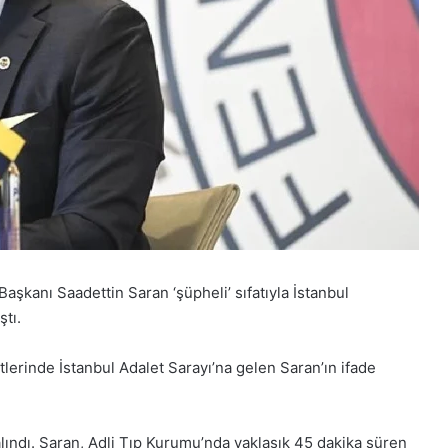
kanı Saadettin Saran ‘şüpheli’ sıfatıyla İstanbul
ştı.
lerinde İstanbul Adalet Sarayı’na gelen Saran’ın ifade
alındı. Saran, Adli Tıp Kurumu’nda yaklaşık 45 dakika süren