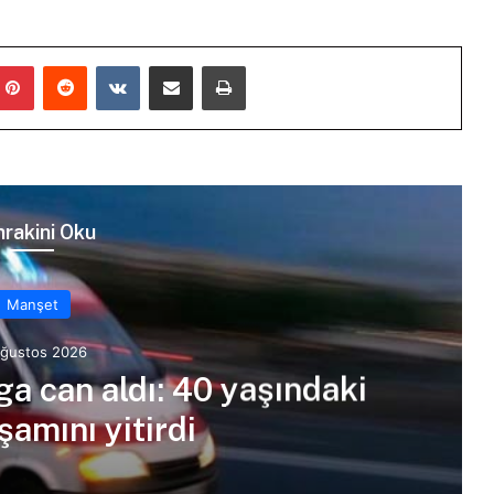
mblr
Pinterest
Reddit
VKontakte
E-Posta ile paylaş
Yazdır
rakini Oku
Manşet
Ağustos 2026
ga can aldı: 40 yaşındaki
amını yitirdi