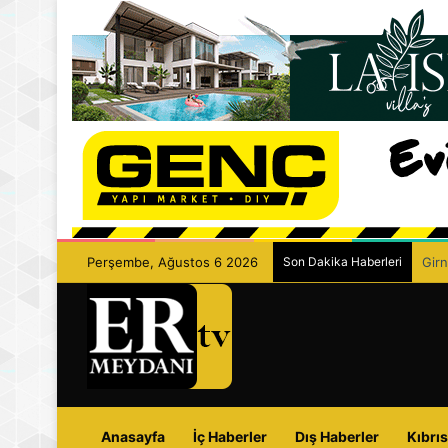
Perşembe, Ağustos 6 2026
Son Dakika Haberleri
Girn
Anasayfa
İç Haberler
Dış Haberler
Kıbrıs