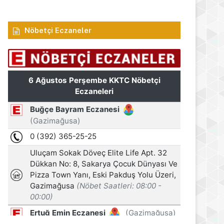
s 2026
6 Ağustos 2026
6 Ağustos 2026
Nöbetçi Eczaneler
Öztürkler: Üreten toplumlar her zaman kazanır
Arıklı, YDP’nin Lefkoşa Türk Belediyesi Başkan Adayını açıkladı
Recep Tayyip Erdoğan: Millî Dayanışma ve Toplumsal Bütünleşme Kanun Teklifi, Türkiye’yi terör tehdidinden kurtarmayı hedefliyor