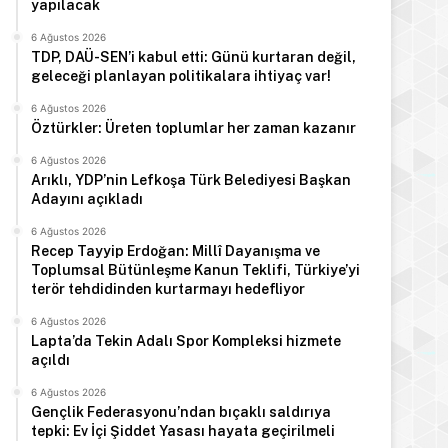
yapılacak
6 Ağustos 2026
TDP, DAÜ-SEN’i kabul etti: Günü kurtaran değil,
geleceği planlayan politikalara ihtiyaç var!
6 Ağustos 2026
Öztürkler: Üreten toplumlar her zaman kazanır
6 Ağustos 2026
Arıklı, YDP’nin Lefkoşa Türk Belediyesi Başkan
Adayını açıkladı
6 Ağustos 2026
Recep Tayyip Erdoğan: Millî Dayanışma ve
Toplumsal Bütünleşme Kanun Teklifi, Türkiye’yi
terör tehdidinden kurtarmayı hedefliyor
Manşet
6 Ağustos 2026
6 Ağustos 2026
Lapta’da Tekin Adalı Spor Kompleksi hizmete
açıldı
Haftalık trafik raporu: 73 kaza
6 Ağustos 2026
Gençlik Federasyonu’ndan bıçaklı saldırıya
tepki: Ev İçi Şiddet Yasası hayata geçirilmeli