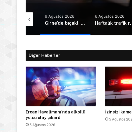
Ağustos 2026
6 Ağustos 2026
6 Ağustos 2026
Kudret Özersay: Devletin gücü yetim çocuklara mı yetti?
Girne’de bıçaklı kavga can aldı: 40 yaşındaki adam yaşamını yitirdi
Haftalık trafik raporu: 
Diğer Haberler
Ercan Havalimanı’nda alkollü
İzinsiz ikam
yolcu olay çıkardı
5 Ağustos 20
5 Ağustos 2026