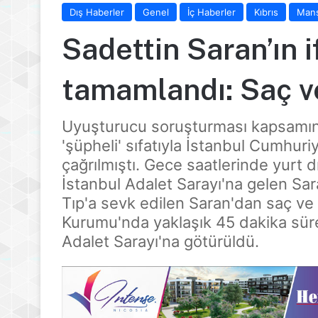
Dış Haberler
Genel
İç Haberler
Kıbrıs
Man
Sadettin Saran’ın i
tamamlandı: Saç ve
Uyuşturucu soruşturması kapsamın
'şüpheli' sıfatıyla İstanbul Cumhuri
çağrılmıştı. Gece saatlerinde yurt
İstanbul Adalet Sarayı'na gelen Sara
Tıp'a sevk edilen Saran'dan saç ve k
Kurumu'nda yaklaşık 45 dakika süre
Adalet Sarayı'na götürüldü.