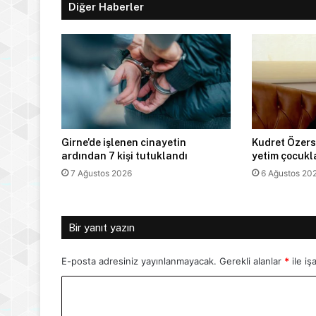
Diğer Haberler
Girne’de işlenen cinayetin
Kudret Özers
ardından 7 kişi tutuklandı
yetim çocukla
7 Ağustos 2026
6 Ağustos 20
Bir yanıt yazın
E-posta adresiniz yayınlanmayacak.
Gerekli alanlar
*
ile iş
Y
o