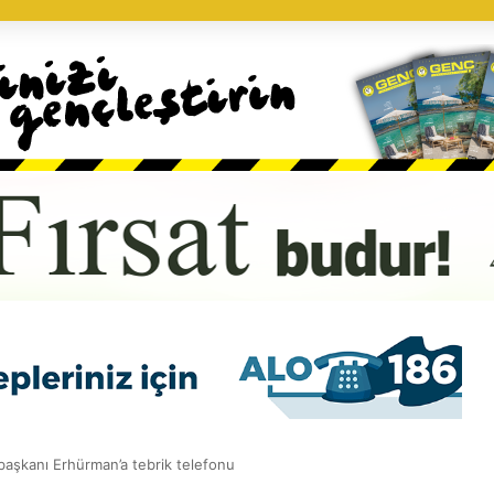
başkanı Erhürman’a tebrik telefonu