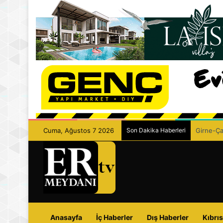
Cuma, Ağustos 7 2026
Son Dakika Haberleri
Girne-Çam
Anasayfa
İç Haberler
Dış Haberler
Kıbrıs