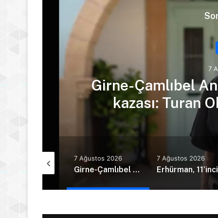
Son
7 
Girne-Çamlıbel Ana
kazası: Turan Ob
Ağustos 2026
7 Ağustos 2026
7 Ağustos 2026
Hava sıcaklığı 39 derece dolaylarında seyrediyor
Girne-Çamlıbel Anayolu’nda ölümlü trafik kazası: Turan Obalı yaşamını yitirdi!