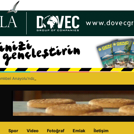
lıbel Anayolu’nda ölümlü trafik kazası: Turan Obalı yaşamını yitirdi!
Spor
Video
Fotoğraf
Emlak
İletişim