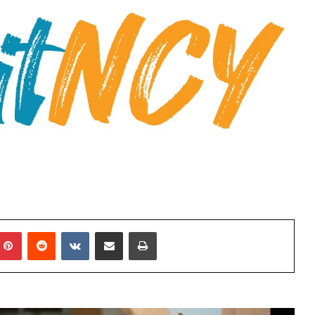
mblr
Pinterest
Reddit
VKontakte
E-Posta ile paylaş
Yazdır