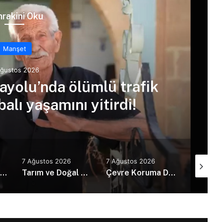
rakini Oku
Manşet
Ağustos 2026
yolu’nda ölümlü trafik
alı yaşamını yitirdi!
7 Ağustos 2026
7 Ağustos 2026
7 Ağustos
Erhürman, 11’inci Meşale Festivali’ne katıldı
Tarım ve Doğal Kaynaklar Bakanı Çavuş “Büyük Harup Çalıştayı”na katıldı
Çevre Koruma Dairesinden örnek davranış… Gönyeli bölgesinde temizlik yaptı