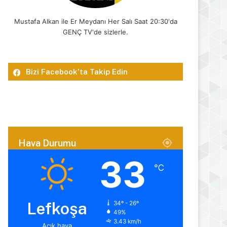
Mustafa Alkan ile Er Meydanı Her Salı Saat 20:30'da
GENÇ TV'de sizlerle.
Bizi Facebook’ta Takip Edin
Hava Durumu
33
℃
Lefkoşa
34º - 26º
49%
3.43 km/h
Açık hava