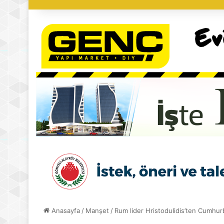
Anasayfa
/
Manşet
/
Rum lider Hristodulidis’ten Cumhur