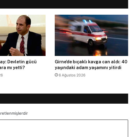
ay: Devletin gücü
Girne’de bıçaklı kavga can aldı: 40
ra mı yetti?
yaşındaki adam yaşamını yitirdi
26
6 Ağustos 2026
aretlenmişlerdir