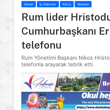
Genel
İç Haberler
Kıbrıs
Manşet
Rum lider Hristodu
Cumhurbaşkanı Er
telefonu
Rum Yönetimi Başkanı Nikos Hristo
telefonla arayarak tebrik etti.