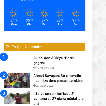
34
35
37
38
37
℃
℃
℃
℃
℃
Cum
Cts
Paz
Pts
Sal
En Çok Okunanlar
Akıncı’dan ABD’ye “Barış”
çağrısı
15 Mayıs 2018
Ahmet Savaşan: Bu cinayetin
hepimize ders olması gerekiyor
27 Ocak 2023
İtfaiye son bir haftada 31
yangına ve 27 olaya müdahale
etti