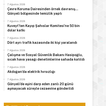
7 Ağustos 2026
Çevre Koruma Dairesinden örnek davranış…
Gönyeli bölgesinde temizlik yaptı
7 Ağustos 2026
Kuveyt’ten Kayıp Şahıslar Komitesi’ne 50 bin
Manşet
dolar katkı
7 Ağustos 2026
7 Ağustos 2026
Dört ayrı trafik kazasında iki kişi yaralandı
Erhürman, 11’inci Meşale Fest
7 Ağustos 2026
Çalışma ve Sosyal Güvenlik Bakanı Hasipoğlu,
sıcak hava yasağı denetimlerine sahada katıldı
7 Ağustos 2026
Akdoğan’da elektrik hırsızlığı
 2026
7 Ağustos 2026
7 Ağustos 2026
7 Ağustos 2026
Kuveyt’ten Kayıp Şahıslar Komitesi’ne 50 bin dolar katkı
Dört ayrı trafik kazasında iki kişi yaralandı
Çalışma ve Sosyal Güvenlik Bakanı Hasipoğlu, sıcak hava yasağı denetimlerine sahada katıldı
Gönyeli’de eşini darp eden zanlı 20 günü
aşmayacak süreyle cezaevine gönderildi