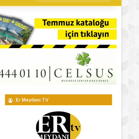
yap
...
Er Meydanı TV