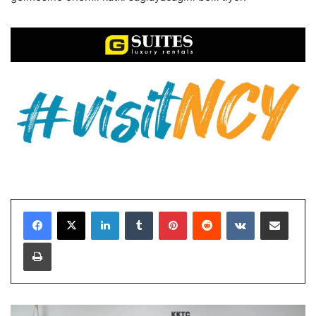
LinkedIn
Tumblr
Pinterest
Reddit
VKontakte
E-Posta ile paylaş
Yazdır