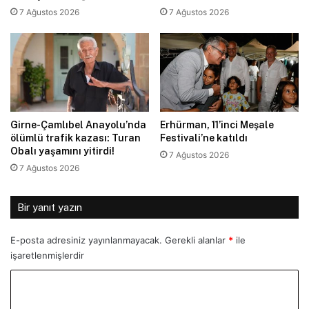
7 Ağustos 2026
7 Ağustos 2026
Girne-Çamlıbel Anayolu’nda
Erhürman, 11’inci Meşale
ölümlü trafik kazası: Turan
Festivali’ne katıldı
Obalı yaşamını yitirdi!
7 Ağustos 2026
7 Ağustos 2026
Bir yanıt yazın
E-posta adresiniz yayınlanmayacak.
Gerekli alanlar
*
ile
işaretlenmişlerdir
Y
o