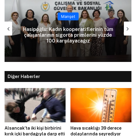
Manşet
Tatar: Enosis zihniyetine karşı varoluş
mücadelemiz devam ediyor
Diğer Haberler
Alsancak’ta iki kişi birbirini
Hava sıcaklığı 39 derece
kırık içki bardağıyla darp etti
dolaylarında seyrediyor