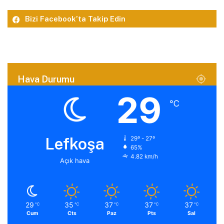
Bizi Facebook’ta Takip Edin
Hava Durumu
29
℃
Lefkoşa
29º - 27º
65%
4.82 km/h
Açık hava
29
35
37
37
37
℃
℃
℃
℃
℃
Cum
Cts
Paz
Pts
Sal