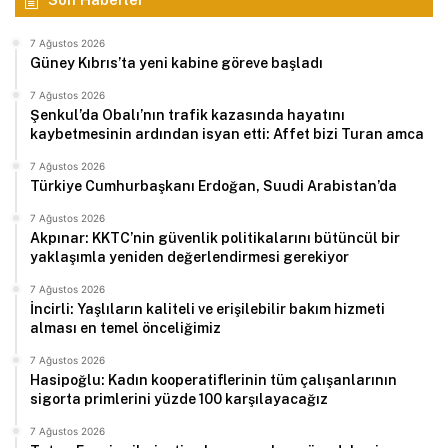
7 Ağustos 2026
Güney Kıbrıs’ta yeni kabine göreve başladı
7 Ağustos 2026
Şenkul’da Obalı’nın trafik kazasında hayatını
kaybetmesinin ardından isyan etti: Affet bizi Turan amca
7 Ağustos 2026
Türkiye Cumhurbaşkanı Erdoğan, Suudi Arabistan’da
7 Ağustos 2026
Akpınar: KKTC’nin güvenlik politikalarını bütüncül bir
yaklaşımla yeniden değerlendirmesi gerekiyor
7 Ağustos 2026
İncirli: Yaşlıların kaliteli ve erişilebilir bakım hizmeti
alması en temel önceliğimiz
7 Ağustos 2026
Hasipoğlu: Kadın kooperatiflerinin tüm çalışanlarının
sigorta primlerini yüzde 100 karşılayacağız
7 Ağustos 2026