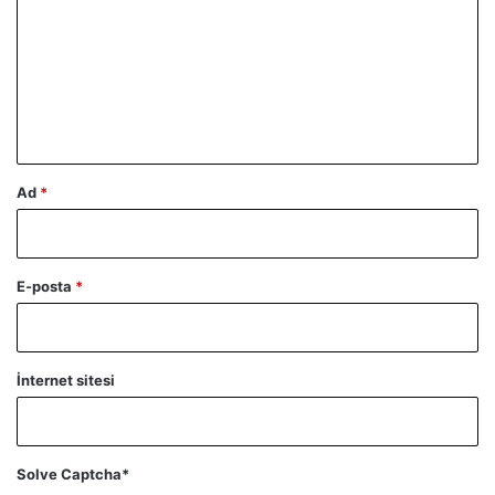
r
u
m
*
Ad
*
E-posta
*
İnternet sitesi
Solve Captcha*