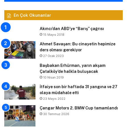
En Çok Okunanlar
Akıncı’dan ABD’ye “Barış” çağrısı
15 Mayıs 2018
Ahmet Savaşan: Bu cinayetin hepimize
ders olması gerekiyor
27 Ocak 2023
Başbakan Erhürman, yarın akşam
Çatalköy’de halkla buluşacak
10 Nisan 2019
İtfaiye son bir haftada 31 yangına ve 27
olaya müdahale etti
23 Mayıs 2022
Çangar Motors 2. BMW Cup tamamlandı
30 Temmuz 2026