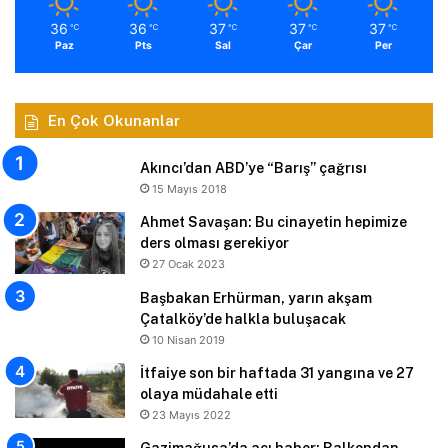
36
36
37
37
37
℃
℃
℃
℃
℃
Paz
Pts
Sal
Çar
Per
En Çok Okunanlar
Akıncı’dan ABD’ye “Barış” çağrısı
15 Mayıs 2018
Ahmet Savaşan: Bu cinayetin hepimize
ders olması gerekiyor
27 Ocak 2023
Başbakan Erhürman, yarın akşam
Çatalköy’de halkla buluşacak
10 Nisan 2019
İtfaiye son bir haftada 31 yangına ve 27
olaya müdahale etti
23 Mayıs 2022
Gazimağusa’da acı haber: Balkondan