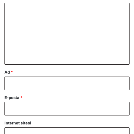
Y
o
r
u
m
*
Ad
*
E-posta
*
İnternet sitesi