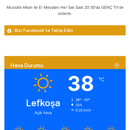
Mustafa Alkan ile Er Meydanı Her Salı Saat 20:30'da GENÇ TV'de
sizlerle.
Bizi Facebook’ta Takip Edin
Hava Durumu
38
℃
Lefkoşa
38º - 26º
26%
6.28 km/h
Açık hava