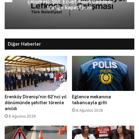
çalışması: Şht. Ecvet Yusuf Caddesi
trafiğe kapatılacak
Diğer Haberler
Erenköy Direnişi’nin 62’nci yıl
Eğlence mekanına
dönümünde şehitler törenle
tabancayla gitti
anıldı
8 Ağustos 2026
8 Ağustos 2026