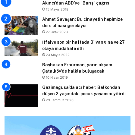
Akıncı’dan ABD’ye “Barış” çağrısı
15 Mayıs 2018
Ahmet Savaşan: Bu cinayetin hepimize
ders olması gerekiyor
27 Ocak 2023
İtfaiye son bir haftada 31 yangına ve 27
olaya müdahale etti
23 Mayıs 2022
Başbakan Erhürman, yarın akşam
Çatalköy’de halkla buluşacak
10 Nisan 2019
Gazimağusa’da acı haber: Balkondan
düşen 2 yaşındaki çocuk yaşamını yitirdi
29 Temmuz 2026