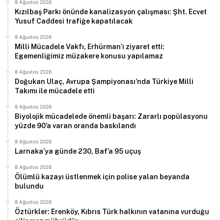
8 Ağustos 2026
Kızılbaş Parkı önünde kanalizasyon çalışması: Şht. Ecvet
Yusuf Caddesi trafiğe kapatılacak
8 Ağustos 2026
Milli Mücadele Vakfı, Erhürman’ı ziyaret etti:
Egemenliğimiz müzakere konusu yapılamaz
8 Ağustos 2026
Doğukan Ulaç, Avrupa Şampiyonası’nda Türkiye Milli
Takımı ile mücadele etti
8 Ağustos 2026
Biyolojik mücadelede önemli başarı: Zararlı popülasyonu
yüzde 90’a varan oranda baskılandı
8 Ağustos 2026
Larnaka’ya günde 230, Baf’a 95 uçuş
8 Ağustos 2026
Ölümlü kazayı üstlenmek için polise yalan beyanda
bulundu
8 Ağustos 2026
Öztürkler: Erenköy, Kıbrıs Türk halkının vatanına vurduğu