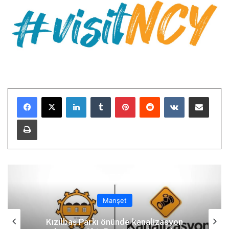
LinkedIn
Tumblr
Pinterest
Reddit
VKontakte
E-Posta ile paylaş
Yazdır
Manşet
Kızılbaş Parkı önünde kanalizasyon