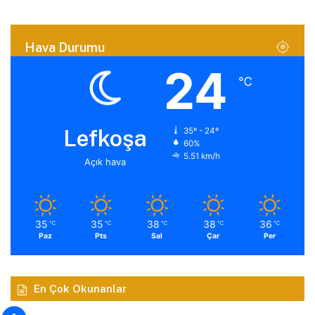
Hava Durumu
24
℃
Lefkoşa
35º - 24º
60%
5.51 km/h
Açık hava
35
35
38
38
36
℃
℃
℃
℃
℃
Paz
Pts
Sal
Çar
Per
En Çok Okunanlar