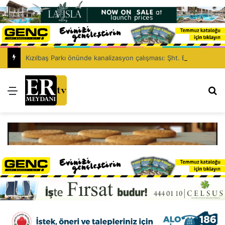
Kızılbaş Parkı önünde kanalizasyon çalışması: Şht. Ecvet Yusuf Caddesi trafiğe kapatılacak
Menü
Ar