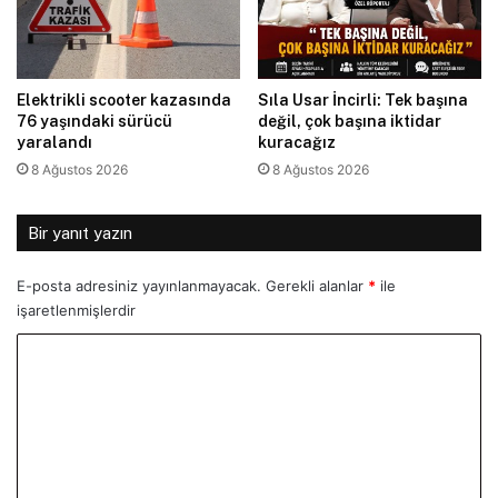
Elektrikli scooter kazasında
Sıla Usar İncirli: Tek başına
76 yaşındaki sürücü
değil, çok başına iktidar
yaralandı
kuracağız
8 Ağustos 2026
8 Ağustos 2026
Bir yanıt yazın
E-posta adresiniz yayınlanmayacak.
Gerekli alanlar
*
ile
işaretlenmişlerdir
Y
o
r
u
m