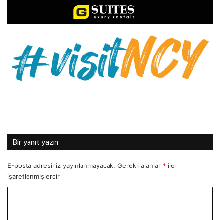
Bir yanıt yazın
E-posta adresiniz yayınlanmayacak.
Gerekli alanlar
*
ile
işaretlenmişlerdir
Y
o