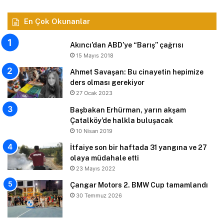
En Çok Okunanlar
Akıncı’dan ABD’ye “Barış” çağrısı
15 Mayıs 2018
Ahmet Savaşan: Bu cinayetin hepimize
ders olması gerekiyor
27 Ocak 2023
Başbakan Erhürman, yarın akşam
Çatalköy’de halkla buluşacak
10 Nisan 2019
İtfaiye son bir haftada 31 yangına ve 27
olaya müdahale etti
23 Mayıs 2022
Çangar Motors 2. BMW Cup tamamlandı
30 Temmuz 2026