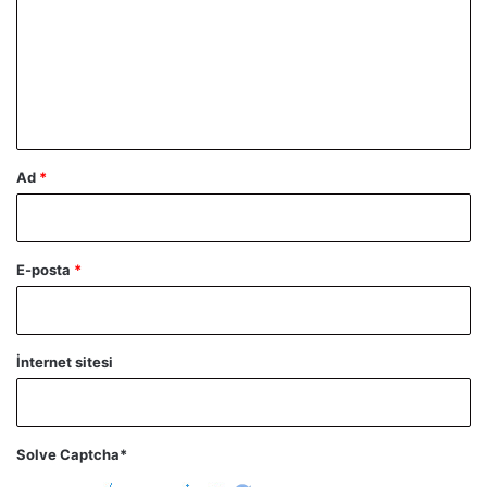
r
u
m
*
Ad
*
E-posta
*
İnternet sitesi
Solve Captcha*