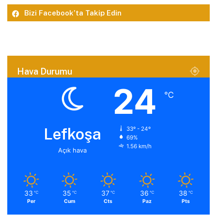
Bizi Facebook’ta Takip Edin
Hava Durumu
24
℃
Lefkoşa
33º - 24º
69%
1.56 km/h
Açık hava
33
35
37
36
38
℃
℃
℃
℃
℃
Per
Cum
Cts
Paz
Pts