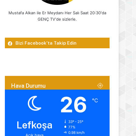
Mustafa Alkan ile Er Meydanı Her Salı Saat 20:30'da
GENÇ TV'de sizlerle.
Bizi Facebook’ta Takip Edin
Hava Durumu
26
℃
Lefkoşa
33º - 25º
77%
0.98 km/h
Açık hava