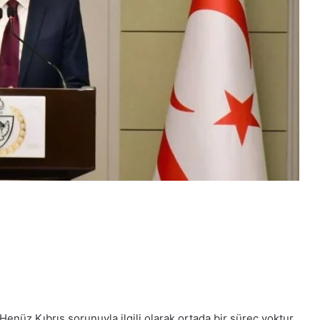
enüz Kıbrıs sorunuyla ilgili olarak ortada bir süreç yoktur,