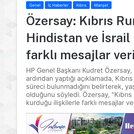
Genel
İç Haberler
Kıbrıs
Manşet
Özersay: Kıbrıs Ru
Hindistan ve İsrail 
farklı mesajlar ver
HP Genel Başkanı Kudret Özersay, Si
ardından yaptığı açıklamada, Kıbr
süreci bulunmadığını belirterek, ya
olduğunu söyledi. Özersay, "Kıbrıs R
kurduğu ilişkilerle farklı mesajlar ve