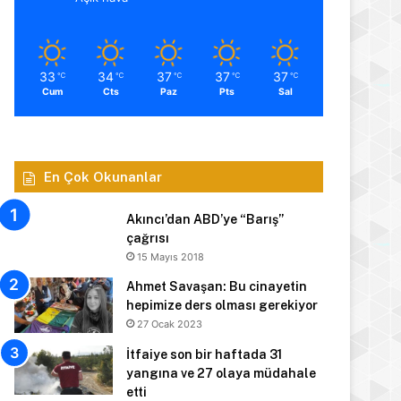
33
34
37
37
37
℃
℃
℃
℃
℃
Cum
Cts
Paz
Pts
Sal
En Çok Okunanlar
Akıncı’dan ABD’ye “Barış”
çağrısı
15 Mayıs 2018
Ahmet Savaşan: Bu cinayetin
hepimize ders olması gerekiyor
27 Ocak 2023
İtfaiye son bir haftada 31
yangına ve 27 olaya müdahale
etti