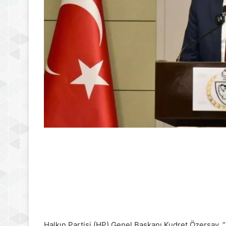
Halkın Partisi (HP) Genel Başkanı Kudret Özersay, “H