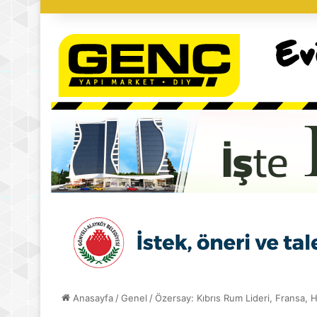
Anasayfa
/
Genel
/
Özersay: Kıbrıs Rum Lideri, Fransa, Hin