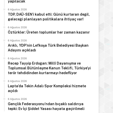
yapılacak
6 Ağustos 2026
TDP, DAÜ-SEN’i kabul etti: Günü kurtaran değil,
geleceği planlayan politikalara ihtiyaç var!
6 Ağustos 2026
Öztürkler: Üreten toplumlar her zaman kazanır
6 Ağustos 2026
Arıklı, YDP’nin Lefkoşa Türk Belediyesi Başkan
Adayını açıkladı
6 Ağustos 2026
Recep Tayyip Erdoğan: Millî Dayanışma ve
Toplumsal Bütünleşme Kanun Teklifi, Türkiye’yi
terör tehdidinden kurtarmayı hedefliyor
6 Ağustos 2026
Lapta’da Tekin Adalı Spor Kompleksi hizmete
açıldı
6 Ağustos 2026
Gençlik Federasyonu’ndan bıçaklı saldırıya
tepki: Ev İçi Şiddet Yasası hayata geçirilmeli