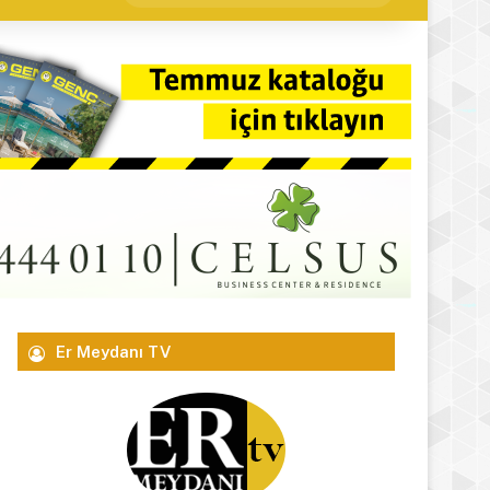
yap
...
Er Meydanı TV