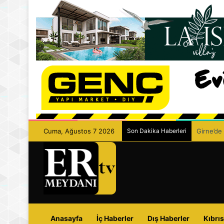
Cuma, Ağustos 7 2026
Son Dakika Haberleri
Girne’de 
Anasayfa
İç Haberler
Dış Haberler
Kıbrıs