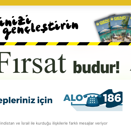
distan ve İsrail ile kurduğu ilişkilerle farklı mesajlar veriyor