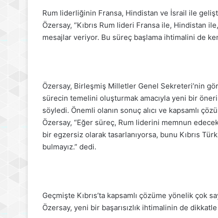
Rum liderliğinin Fransa, Hindistan ve İsrail ile gelişt
Özersay, “Kıbrıs Rum lideri Fransa ile, Hindistan ile, 
mesajlar veriyor. Bu süreç başlama ihtimalini de k
Özersay, Birleşmiş Milletler Genel Sekreteri’nin g
sürecin temelini oluşturmak amacıyla yeni bir öner
söyledi. Önemli olanın sonuç alıcı ve kapsamlı çöz
Özersay, “Eğer süreç, Rum liderini memnun edecek 
bir egzersiz olarak tasarlanıyorsa, bunu Kıbrıs Tür
bulmayız.” dedi.
Geçmişte Kıbrıs’ta kapsamlı çözüme yönelik çok say
Özersay, yeni bir başarısızlık ihtimalinin de dikkatl