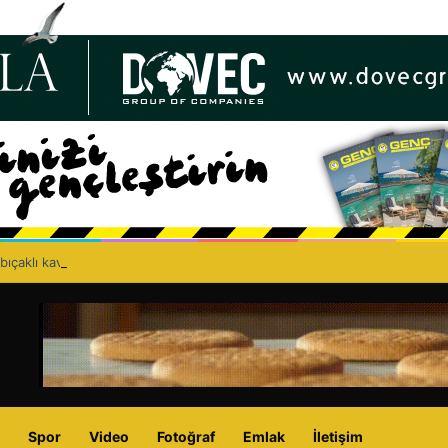
bıçaklı kavga can aldı: 40 yaşındaki adam yaşamını yitirdi
Spor
Video
Fotoğraf
Emlak
İletişim