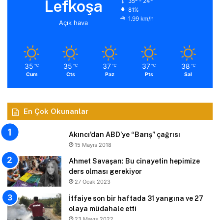
Lefkoşa
35º - 24º
81%
1.99 km/h
Açık hava
35
35
37
37
38
℃
℃
℃
℃
℃
Cum
Cts
Paz
Pts
Sal
En Çok Okunanlar
Akıncı’dan ABD’ye “Barış” çağrısı
15 Mayıs 2018
Ahmet Savaşan: Bu cinayetin hepimize
ders olması gerekiyor
27 Ocak 2023
İtfaiye son bir haftada 31 yangına ve 27
olaya müdahale etti
23 Mayıs 2022