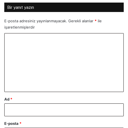
Bir yanıt yazın
E-posta adresiniz yayınlanmayacak.
Gerekli alanlar
*
ile
işaretlenmişlerdir
Y
o
r
u
m
*
Ad
*
E-posta
*