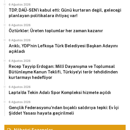
6 Ağustos 2026
TDP, DAÜ-SEN’i kabul etti: Günü kurtaran değil, geleceği
planlayan politikalara ihtiyaç var!
6 Ağustos 2026
Öztürkler: Üreten toplumlar her zaman kazanır
6 Ağustos 2026
Arıklı, YDP’nin Lefkoşa Türk Belediyesi Başkan Adayını
açıkladı
6 Ağustos 2026
Recep Tayyip Erdoğan: Millî Dayanışma ve Toplumsal
Bütünleşme Kanun Teklifi, Türkiye’yi terör tehdidinden
kurtarmayı hedefliyor
6 Ağustos 2026
Lapta’da Tekin Adalı Spor Kompleksi hizmete açıldı
6 Ağustos 2026
Gençlik Federasyonu’ndan bıçaklı saldırıya tepki: Ev İçi
Şiddet Yasası hayata geçirilmeli
Nöbetçi Eczaneler