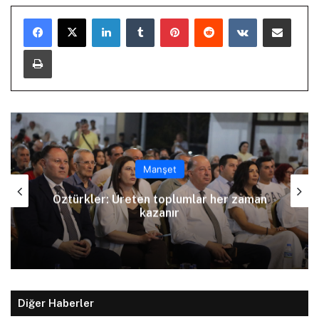
LinkedIn
Tumblr
Pinterest
Reddit
VKontakte
E-Posta ile paylaş
Yazdır
Manşet
Arıklı, YDP’nin Lefkoşa Türk Belediyesi
Başkan Adayını açıkladı
Diğer Haberler