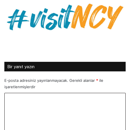
Bir yanıt yazın
E-posta adresiniz yayınlanmayacak.
Gerekli alanlar
*
ile
işaretlenmişlerdir
Y
o
r
u