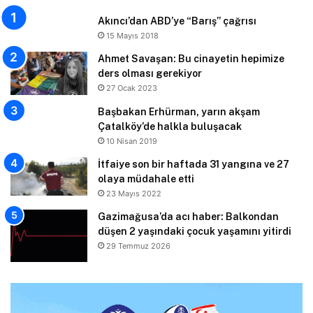
Akıncı’dan ABD’ye “Barış” çağrısı
15 Mayıs 2018
Ahmet Savaşan: Bu cinayetin hepimize
ders olması gerekiyor
27 Ocak 2023
Başbakan Erhürman, yarın akşam
Çatalköy’de halkla buluşacak
10 Nisan 2019
İtfaiye son bir haftada 31 yangına ve 27
olaya müdahale etti
23 Mayıs 2022
Gazimağusa’da acı haber: Balkondan
düşen 2 yaşındaki çocuk yaşamını yitirdi
29 Temmuz 2026