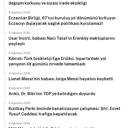
değişim korkusu ve siyasi irade eksikliği
9 Ağustos 2026
Eczacılar Birliği, 67’nci kuruluş yıl dönümünü kutluyor:
Eczacıyı dışlayarak sağlık politikası kurulamaz!
9 Ağustos 2026
Usar İncirli, babası Naci Talat’ın Erenköy mektuplarını
paylaştı
9 Ağustos 2026
Kıbrıslı Türk bisikletçi Ege Erülkü, Isparta’daki yol
yarışının ilk gününü zirvede tamamladı
9 Ağustos 2026
Lionel Messi’nin babası Jorge Messi hayatını kaybetti
8 Ağustos 2026
Arıklı, Dr. Bibi’nin YDP’ye katıldığını duyurdu
8 Ağustos 2026
Kızılbaş Parkı önünde kanalizasyon çalışması: Şht. Ecvet
Yusuf Caddesi trafiğe kapatılacak
8 Ağustos 2026