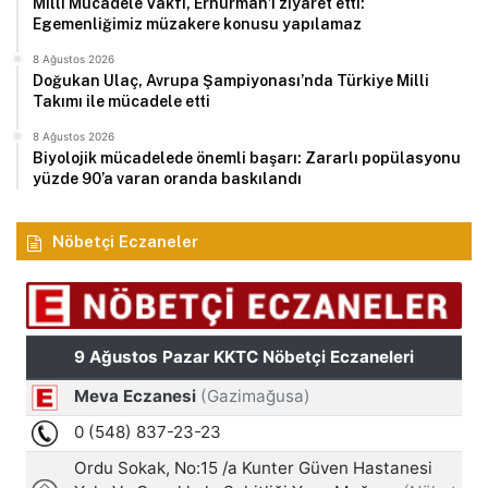
Milli Mücadele Vakfı, Erhürman’ı ziyaret etti:
Egemenliğimiz müzakere konusu yapılamaz
8 Ağustos 2026
Doğukan Ulaç, Avrupa Şampiyonası’nda Türkiye Milli
Takımı ile mücadele etti
8 Ağustos 2026
Biyolojik mücadelede önemli başarı: Zararlı popülasyonu
yüzde 90’a varan oranda baskılandı
Nöbetçi Eczaneler