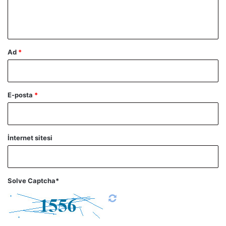
m
*
Ad
*
E-posta
*
İnternet sitesi
Solve Captcha*