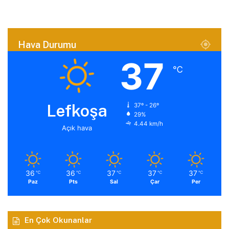
Hava Durumu
37
℃
Lefkoşa
37º - 26º
29%
4.44 km/h
Açık hava
36
36
37
37
37
℃
℃
℃
℃
℃
Paz
Pts
Sal
Çar
Per
En Çok Okunanlar