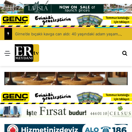
Girne’de bıçaklı kavga can aldı: 40 yaşındaki adam yaşamını yitirdi
Menü
Ar