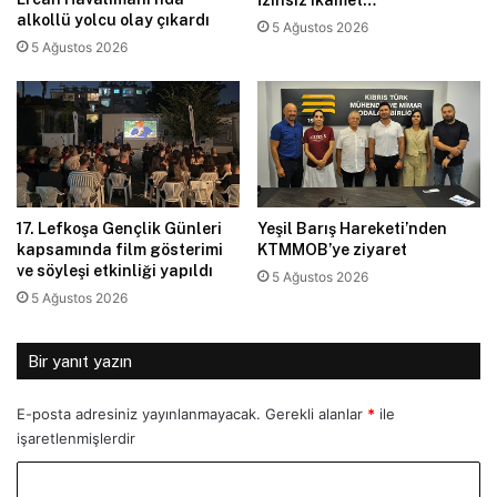
alkollü yolcu olay çıkardı
5 Ağustos 2026
5 Ağustos 2026
17. Lefkoşa Gençlik Günleri
Yeşil Barış Hareketi’nden
kapsamında film gösterimi
KTMMOB’ye ziyaret
ve söyleşi etkinliği yapıldı
5 Ağustos 2026
5 Ağustos 2026
Bir yanıt yazın
E-posta adresiniz yayınlanmayacak.
Gerekli alanlar
*
ile
işaretlenmişlerdir
Y