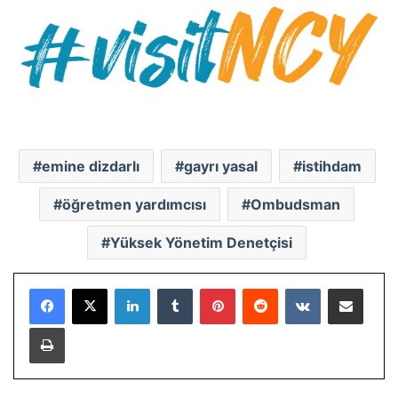
emine dizdarlı
gayrı yasal
istihdam
öğretmen yardımcısı
Ombudsman
Yüksek Yönetim Denetçisi
LinkedIn
Tumblr
Pinterest
Reddit
VKontakte
E-Posta ile paylaş
Yazdır