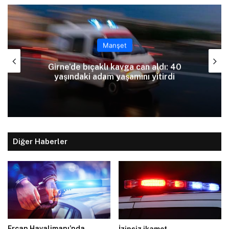
Manşet
Haftalık trafik raporu: 73 kaza, 1 ölü, 21
yaralı
Diğer Haberler
Ercan Havalimanı’nda
İzinsiz ikamet…