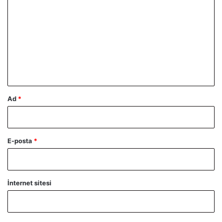
o
r
u
m
*
Ad
*
E-posta
*
İnternet sitesi