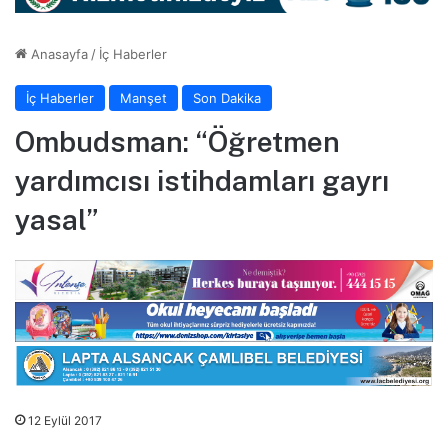
Anasayfa
/
İç Haberler
İç Haberler
Manşet
Son Dakika
Ombudsman: “Öğretmen
yardımcısı istihdamları gayrı
yasal”
12 Eylül 2017