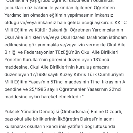
“Özellikle 4 yaş grubu öğrenci kabul eden okullarda,
çocukların öz bakımı ile yakından ilgilenen Öğretmen
Yardımcıları olmadan eğitimin yapılmasının imkansız
olduğu ve/veya imkansız hale gelebileceği aşikardır. KKTC
Milli Eğitim ve Kültür Bakanlığı, Öğretmen Yardımcılarının
Okul Aile Birlikleri ve/veya Okul İdaresi tarafından istihdam
edilmesine göz yummakla ve/veya izin vermekle Okul Aile
Birliği ve Federasyonlar Tüzüğü’nün Okul Aile Birlikleri
Yönetim Kurulları’nın görevini düzenleyen 13’üncü
maddesine, Okul Aile Birlikleri’nin kuruluş amacını
düzenleyen 17/1986 sayılı Kuzey Kıbrıs Türk Cumhuriyeti
Milli Eğitim Yasası’nın 51’inci maddesinin 1’inci fıkrasının A
bendine ve 25/1985 sayılı Öğretmenler Yasası’nın 22’nci
maddesine aykırı hareket etmektedir.”
Yüksek Yönetim Denetçisi (Ombudsman) Emine Dizdarlı,
bazı okul aile birliklerinin İlköğretim Dairesi’nin adını
kullanarak okulların kendi inisiyatifleri doğrultusunda