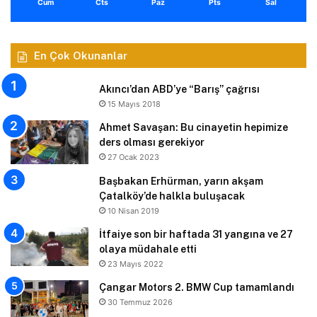
Cum
Cts
Paz
Pts
Sal
En Çok Okunanlar
Akıncı’dan ABD’ye “Barış” çağrısı
15 Mayıs 2018
Ahmet Savaşan: Bu cinayetin hepimize
ders olması gerekiyor
27 Ocak 2023
Başbakan Erhürman, yarın akşam
Çatalköy’de halkla buluşacak
10 Nisan 2019
İtfaiye son bir haftada 31 yangına ve 27
olaya müdahale etti
23 Mayıs 2022
Çangar Motors 2. BMW Cup tamamlandı
30 Temmuz 2026