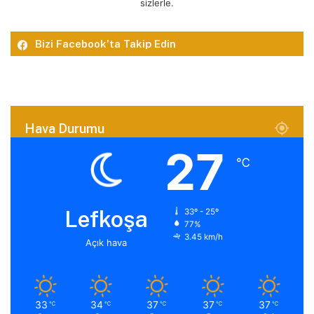
sizlerle.
Bizi Facebook’ta Takip Edin
Hava Durumu
27
℃
Lefkoşa
33º - 25º
77%
3.45 km/h
Açık hava
33
34
37
37
37
℃
℃
℃
℃
℃