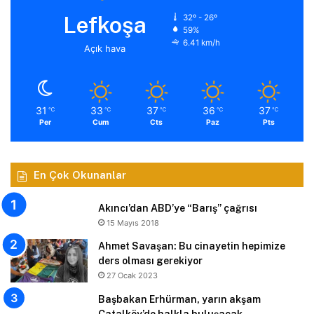
Lefkoşa
32º - 26º
59%
6.41 km/h
Açık hava
31
33
37
36
37
℃
℃
℃
℃
℃
Per
Cum
Cts
Paz
Pts
En Çok Okunanlar
Akıncı’dan ABD’ye “Barış” çağrısı
15 Mayıs 2018
Ahmet Savaşan: Bu cinayetin hepimize
ders olması gerekiyor
27 Ocak 2023
Başbakan Erhürman, yarın akşam
Çatalköy’de halkla buluşacak