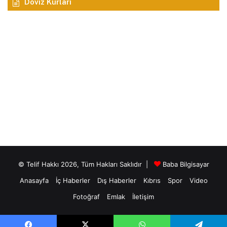
Döviz Kurları
© Telif Hakkı 2026, Tüm Hakları Saklıdır |
Baba Bilgisayar
Anasayfa
İç Haberler
Dış Haberler
Kıbrıs
Spor
Video
Fotoğraf
Emlak
İletişim