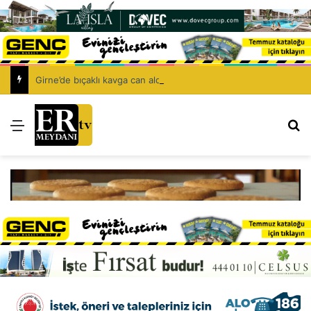
Girne’de bıçaklı kavga can aldı: 40 yaşındaki adam yaşamını yitirdi
Menü
Ar