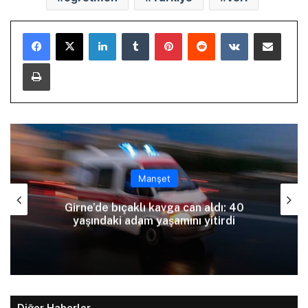
LinkedIn
Tumblr
Pinterest
Reddit
VKontakte
E-Posta ile paylaş
Yazdır
Manşet
Girne’de bıçaklı kavga can aldı: 40
yaşındaki adam yaşamını yitirdi
Diğer Haberler