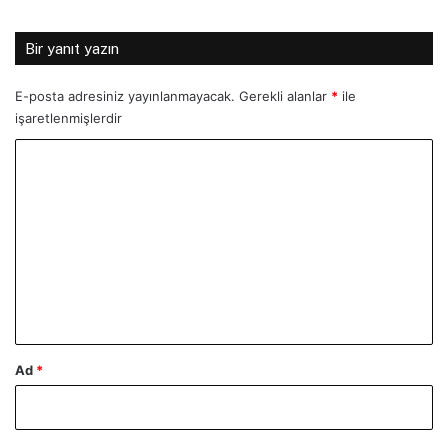
Bir yanıt yazın
E-posta adresiniz yayınlanmayacak.
Gerekli alanlar
*
ile
işaretlenmişlerdir
Y
o
r
u
m
*
Ad
*