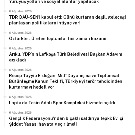
Yürüyüş yolları ve sosyal alanlar yapılacak
6 Ağustos 2026
TDP, DAÜ-SEN’i kabul etti: Günü kurtaran değil, geleceği
planlayan politikalara ihtiyaç var!
6 Ağustos 2026
Öztürkler: Üreten toplumlar her zaman kazanır
6 Ağustos 2026
Arıklı, YDP’nin Lefkoşa Türk Belediyesi Başkan Adayını
açıkladı
6 Ağustos 2026
Recep Tayyip Erdoğan: Millî Dayanışma ve Toplumsal
Bütünleşme Kanun Teklifi, Türkiye’yi terör tehdidinden
kurtarmayı hedefliyor
6 Ağustos 2026
Lapta’da Tekin Adalı Spor Kompleksi hizmete açıldı
6 Ağustos 2026
Gençlik Federasyonu’ndan bıçaklı saldırıya tepki: Ev İçi
Şiddet Yasası hayata geçirilmeli