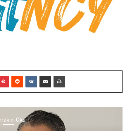
mblr
Pinterest
Reddit
VKontakte
E-Posta ile paylaş
Yazdır
rakini Oku