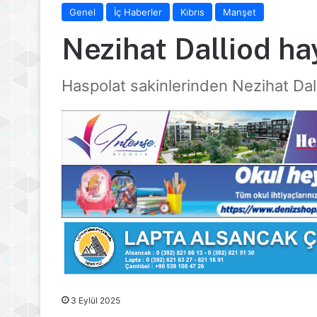
Genel
İç Haberler
Kıbrıs
Manşet
Nezihat Dalliod ha
Haspolat sakinlerinden Nezihat Dall
3 Eylül 2025