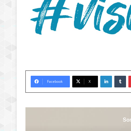
LinkedIn
Tu
Facebook
X
Son