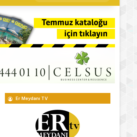
yap
...
Er Meydanı TV