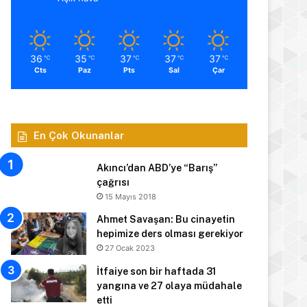
36
35
37
37
37
℃
℃
℃
℃
℃
Cts
Paz
Pts
Sal
Çar
En Çok Okunanlar
Akıncı’dan ABD’ye “Barış”
çağrısı
15 Mayıs 2018
Ahmet Savaşan: Bu cinayetin
hepimize ders olması gerekiyor
27 Ocak 2023
İtfaiye son bir haftada 31
yangına ve 27 olaya müdahale
etti