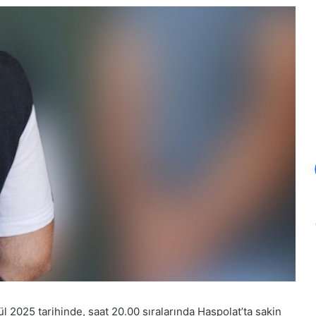
ül 2025 tarihinde, saat 20.00 sıralarında Haspolat’ta sakin