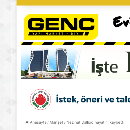
Anasayfa
/
Manşet
/
Nezihat Dalliod hayatını kaybetti