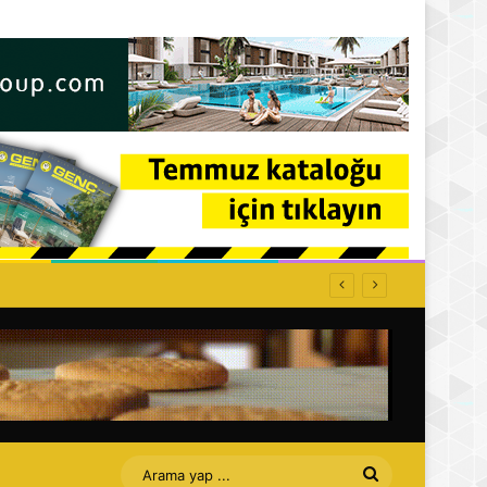
ti: Affet bizi Turan amca
Arama