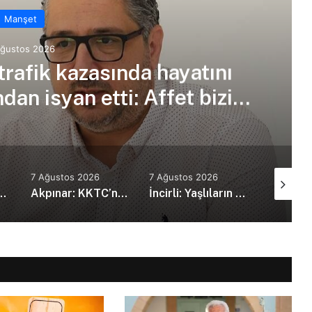
Manşet
Ağustos 2026
trafik kazasında hayatını
an isyan etti: Affet bizi
an amca
7 Ağustos 2026
7 Ağustos 2026
7 Ağustos
kanı Erdoğan, Suudi Arabistan’da
Akpınar: KKTC’nin güvenlik politikalarını bütüncül bir yaklaşımla yeniden değerlendirmesi gerekiyor
İncirli: Yaşlıların kaliteli ve erişilebilir bakım hizmeti alması en temel önceliğimiz