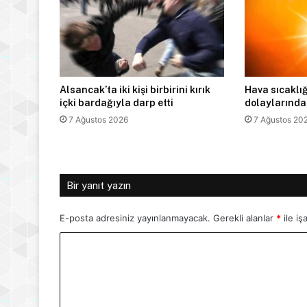
Alsancak’ta iki kişi birbirini kırık
Hava sıcaklığ
içki bardağıyla darp etti
dolaylarında
7 Ağustos 2026
7 Ağustos 20
Bir yanıt yazın
E-posta adresiniz yayınlanmayacak.
Gerekli alanlar
*
ile iş
Y
o
r
u