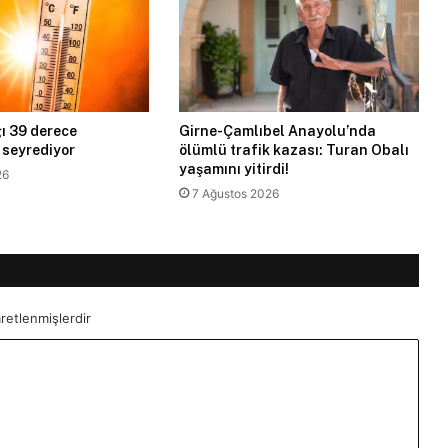
ı 39 derece
Girne-Çamlıbel Anayolu’nda
 seyrediyor
ölümlü trafik kazası: Turan Obalı
yaşamını yitirdi!
26
7 Ağustos 2026
aretlenmişlerdir