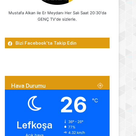
Mustafa Alkan ile Er Meydanı Her Salı Saat 20:30'da
GENÇ TV'de sizlerle.
Bizi Facebook’ta Takip Edin
Hava Durumu
26
℃
Lefkoşa
36º - 26º
77%
4.32 km/h
Açık hava