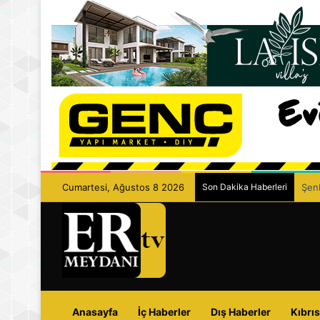
Cumartesi, Ağustos 8 2026
Son Dakika Haberleri
Şenk
Anasayfa
İç Haberler
Dış Haberler
Kıbrıs