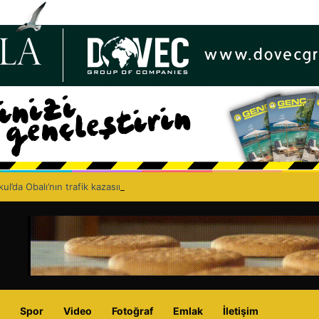
ul’da Obalı’nın trafik kazasında hayatını kaybetmesinin ardından isyan et
Spor
Video
Fotoğraf
Emlak
İletişim