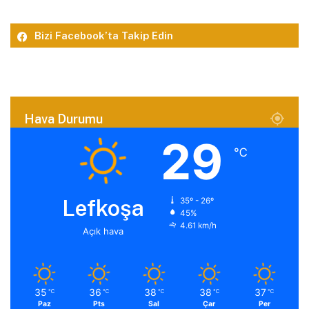
Bizi Facebook’ta Takip Edin
Hava Durumu
29
℃
Lefkoşa
35º - 26º
45%
4.61 km/h
Açık hava
35
36
38
38
37
℃
℃
℃
℃
℃
Paz
Pts
Sal
Çar
Per