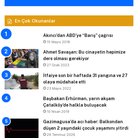
En Çok Okunanlar
Akıncı’dan ABD’ye “Barış” çağrısı
15 Mayıs 2018
Ahmet Savaşan: Bu cinayetin hepimize
ders olması gerekiyor
27 Ocak 2023
İtfaiye son bir haftada 31 yangına ve 27
olaya müdahale etti
23 Mayıs 2022
Başbakan Erhürman, yarın akşam
Çatalköy’de halkla buluşacak
10 Nisan 2019
Gazimağusa’da acı haber: Balkondan
düşen 2 yaşındaki çocuk yaşamını yitirdi
29 Temmuz 2026