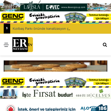
Kızılbaş Parkı önünde kanalizasyon çalışması: Şht. Ecvet Yusuf Caddesi trafiğe kapatılacak
Menü
Ar