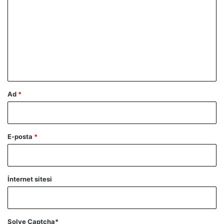
o
r
u
m
*
Ad
*
E-posta
*
İnternet sitesi
Solve Captcha*