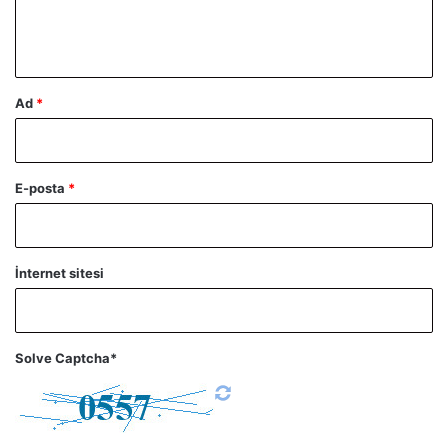
m
*
Ad
*
E-posta
*
İnternet sitesi
Solve Captcha*