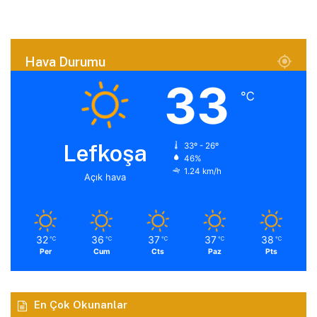
Hava Durumu
33
℃
Lefkoşa
33º - 26º
46%
1.24 km/h
Açık hava
32
36
37
37
38
℃
℃
℃
℃
℃
Per
Cum
Cts
Paz
Pts
En Çok Okunanlar