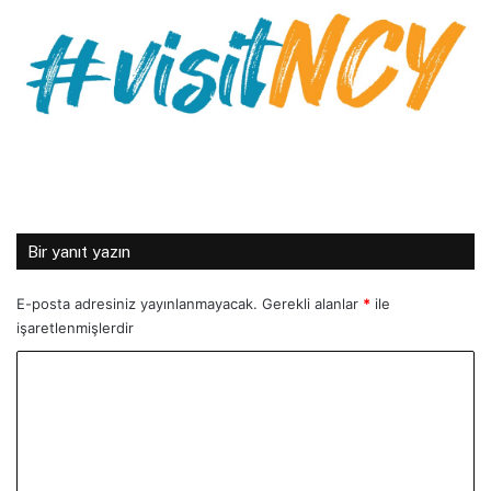
Bir yanıt yazın
E-posta adresiniz yayınlanmayacak.
Gerekli alanlar
*
ile
işaretlenmişlerdir
Y
o
r
u