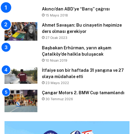
Akıncı’dan ABD’ye “Barış” çağrısı
15 Mayıs 2018
Ahmet Savaşan: Bu cinayetin hepimize
ders olması gerekiyor
27 Ocak 2023
Başbakan Erhürman, yarın akşam
Çatalköy’de halkla buluşacak
10 Nisan 2019
İtfaiye son bir haftada 31 yangına ve 27
olaya müdahale etti
23 Mayıs 2022
Çangar Motors 2. BMW Cup tamamlandı
30 Temmuz 2026