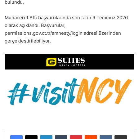
bulundu.
Muhaceret Affı başvurularında son tarih 9 Temmuz 2026
olarak açıklandı. Başvurular,
permissions.gov.ct.tr/amnesty/login adresi üzerinden
gerçekleştirilebiliyor.
LinkedIn
Tumblr
Pinterest
Reddit
VKontakte
E-Posta ile paylaş