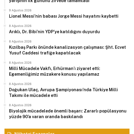
yarışının ilk gününü zirvede tamamladı
9 Ağustos 2026
Lionel Messi’nin babası Jorge Messi hayatını kaybetti
8 Ağustos 2026
Arıklı, Dr. Bibi’nin YDP’ye katıldığını duyurdu
8 Ağustos 2026
Kızılbaş Parkı önünde kanalizasyon çalışması: Şht. Ecvet
Yusuf Caddesi trafiğe kapatılacak
8 Ağustos 2026
Milli Mücadele Vakfı, Erhürman’ı ziyaret etti:
Egemenliğimiz müzakere konusu yapılamaz
8 Ağustos 2026
Doğukan Ulaç, Avrupa Şampiyonası’nda Türkiye Milli
Takımı ile mücadele etti
8 Ağustos 2026
Biyolojik mücadelede önemli başarı: Zararlı popülasyonu
yüzde 90’a varan oranda baskılandı
Nöbetçi Eczaneler