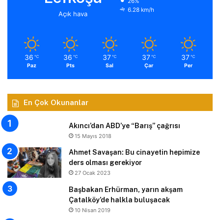
26%
6.28 km/h
Açık hava
36
36
37
37
37
℃
℃
℃
℃
℃
Paz
Pts
Sal
Çar
Per
En Çok Okunanlar
Akıncı’dan ABD’ye “Barış” çağrısı
15 Mayıs 2018
Ahmet Savaşan: Bu cinayetin hepimize
ders olması gerekiyor
27 Ocak 2023
Başbakan Erhürman, yarın akşam
Çatalköy’de halkla buluşacak
10 Nisan 2019