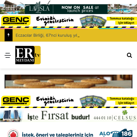
Eczacılar Birliği, 67’nci kuruluş yıl dönümünü kutluyor: Eczacıyı dışlayarak sağlık politikası kurulamaz!
Menü
Ar