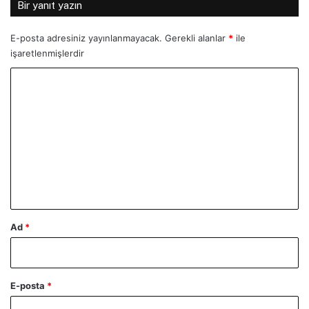
Bir yanıt yazın
E-posta adresiniz yayınlanmayacak.
Gerekli alanlar
*
ile
işaretlenmişlerdir
Y
o
r
u
m
*
Ad
*
E-posta
*