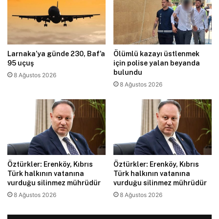
Larnaka’ya günde 230, Baf’a
Ölümlü kazayı üstlenmek
95 uçuş
için polise yalan beyanda
bulundu
8 Ağustos 2026
8 Ağustos 2026
Öztürkler: Erenköy, Kıbrıs
Öztürkler: Erenköy, Kıbrıs
Türk halkının vatanına
Türk halkının vatanına
vurduğu silinmez mührüdür
vurduğu silinmez mührüdür
8 Ağustos 2026
8 Ağustos 2026