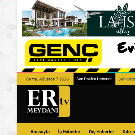
Cuma, Ağustos 7 2026
Son Dakika Haberleri
Şenkul’da
Anasayfa
İç Haberler
Dış Haberler
Kıbrıs