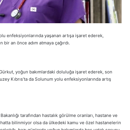
olu enfeksiyonlarında yaşanan artışa işaret ederek,
çin bir an önce adım atmaya çağırdı.
 Gürkut, yoğun bakımlardaki doluluğa işaret ederek, son
zey Kıbrıs’ta da Solunum yolu enfeksiyonlarında artış
Bakanlığı tarafından hastalık görülme oranları, hastane ve
 hatta bilinmiyor olsa da ülkedeki kamu ve özel hastanelerin
çalıştığı, bazı günlerde yoğun bakımlarda boş yatak sorunu