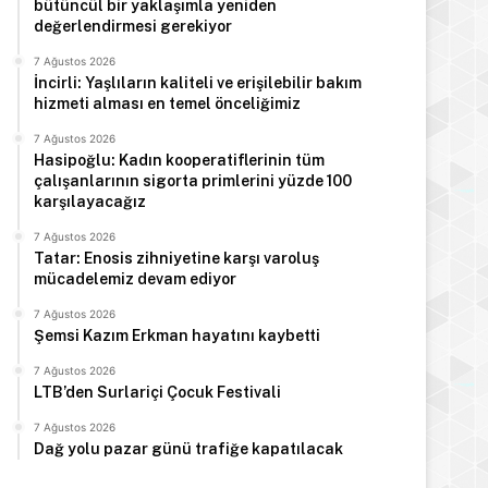
bütüncül bir yaklaşımla yeniden
değerlendirmesi gerekiyor
7 Ağustos 2026
İncirli: Yaşlıların kaliteli ve erişilebilir bakım
hizmeti alması en temel önceliğimiz
7 Ağustos 2026
Hasipoğlu: Kadın kooperatiflerinin tüm
çalışanlarının sigorta primlerini yüzde 100
karşılayacağız
7 Ağustos 2026
Tatar: Enosis zihniyetine karşı varoluş
mücadelemiz devam ediyor
7 Ağustos 2026
Şemsi Kazım Erkman hayatını kaybetti
7 Ağustos 2026
LTB’den Surlariçi Çocuk Festivali
7 Ağustos 2026
Dağ yolu pazar günü trafiğe kapatılacak