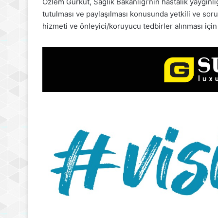
Özlem Gürkut, Sağlık Bakanlığı’nın hastalık yaygınlığ
tutulması ve paylaşılması konusunda yetkili ve sor
hizmeti ve önleyici/koruyucu tedbirler alınması için 