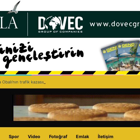
 Obalı’nın trafik kazasında hayatını kaybetmesinin ardından isyan etti: A
Spor
Video
Fotoğraf
Emlak
İletişim