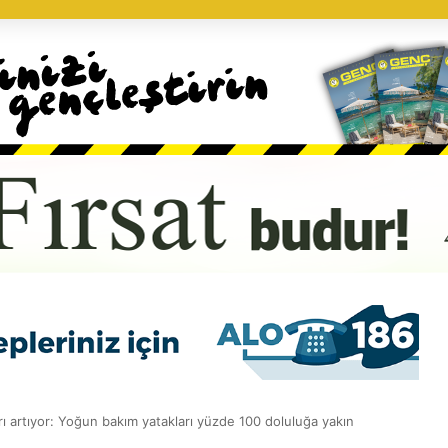
ı artıyor: Yoğun bakım yatakları yüzde 100 doluluğa yakın