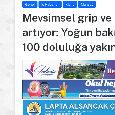
Genel
İç Haberler
Kıbrıs
Manşet
Mevsimsel grip ve 
artıyor: Yoğun bak
100 doluluğa yakı