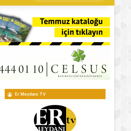
yap
...
Er Meydanı TV