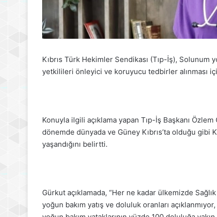
Kıbrıs Türk Hekimler Sendikası (Tıp-İş), Solunum y
yetkilileri önleyici ve koruyucu tedbirler alınması i
Konuyla ilgili açıklama yapan Tıp-İş Başkanı Özlem
dönemde dünyada ve Güney Kıbrıs’ta olduğu gibi Ku
yaşandığını belirtti.
Gürkut açıklamada, “Her ne kadar ülkemizde Sağlık 
yoğun bakım yatış ve doluluk oranları açıklanmıyor,
yoğun bakım yataklarının yüzde 100 doluluğa yakın 