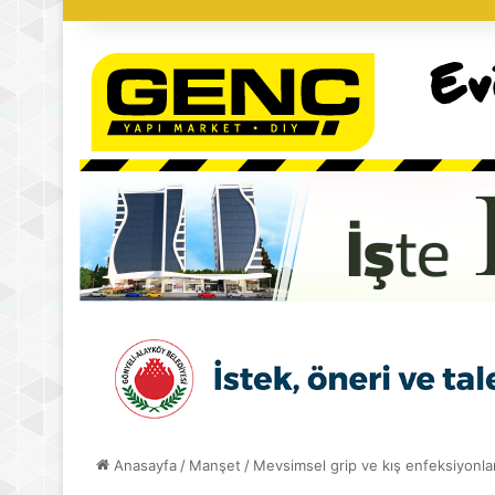
Anasayfa
/
Manşet
/
Mevsimsel grip ve kış enfeksiyonlar