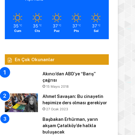
35
35
37
37
37
℃
℃
℃
℃
℃
Cum
Cts
Paz
Pts
Sal
En Çok Okunanlar
Akıncı’dan ABD’ye “Barış”
çağrısı
15 Mayıs 2018
Ahmet Savaşan: Bu cinayetin
hepimize ders olması gerekiyor
27 Ocak 2023
Başbakan Erhürman, yarın
akşam Çatalköy’de halkla
buluşacak