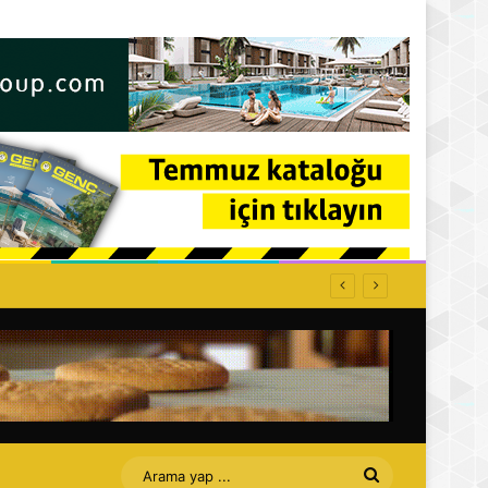
ffet bizi Turan amca
Arama