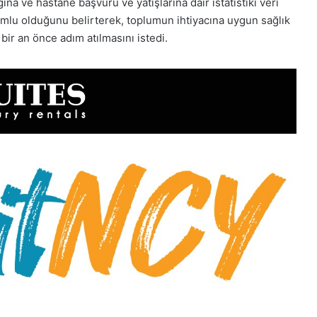
ına ve hastane başvuru ve yatışlarına dair istatistiki veri
umlu olduğunu belirterek, toplumun ihtiyacına uygun sağlık
bir an önce adım atılmasını istedi.