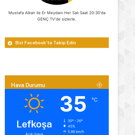
Mustafa Alkan ile Er Meydanı Her Salı Saat 20:30'da
GENÇ TV'de sizlerle.
Bizi Facebook’ta Takip Edin
Hava Durumu
35
℃
Lefkoşa
35º - 26º
45%
5.86 km/h
Açık hava