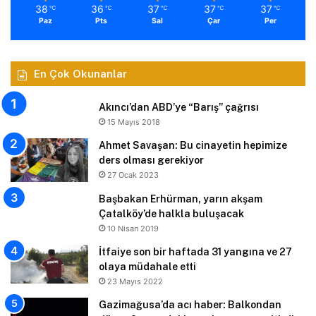
38
36
37
37
37
℃
℃
℃
℃
℃
Paz
Pts
Sal
Çar
Per
En Çok Okunanlar
Akıncı’dan ABD’ye “Barış” çağrısı
15 Mayıs 2018
Ahmet Savaşan: Bu cinayetin hepimize
ders olması gerekiyor
27 Ocak 2023
Başbakan Erhürman, yarın akşam
Çatalköy’de halkla buluşacak
10 Nisan 2019
İtfaiye son bir haftada 31 yangına ve 27
olaya müdahale etti
23 Mayıs 2022
Gazimağusa’da acı haber: Balkondan