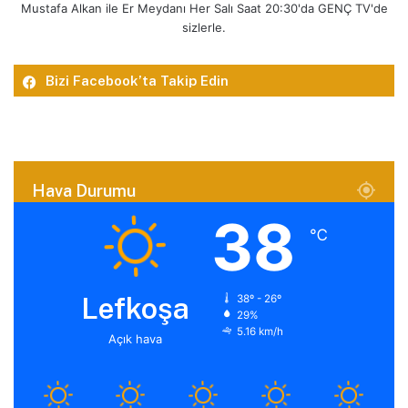
Mustafa Alkan ile Er Meydanı Her Salı Saat 20:30'da GENÇ TV'de
sizlerle.
Bizi Facebook’ta Takip Edin
Hava Durumu
38
℃
Lefkoşa
38º - 26º
29%
5.16 km/h
Açık hava