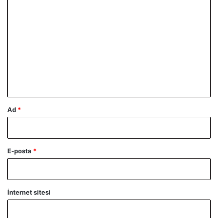
Y
o
r
u
m
*
Ad
*
E-posta
*
İnternet sitesi