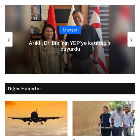
Manşet
Kızılbaş Parkı önünde kanaliza
ıldığını
çalışması: Şht. Ecvet Yusuf Cad
trafiğe kapatılacak
Diğer Haberler