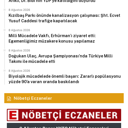
Arıklı, Dr. Bibi’nin YDP’ye katıldığını duyurdu
8 Ağustos 2026
Kızılbaş Parkı önünde kanalizasyon çalışması: Şht. Ecvet
Yusuf Caddesi trafiğe kapatılacak
8 Ağustos 2026
Milli Mücadele Vakfı, Erhürman’ı ziyaret etti:
Egemenliğimiz müzakere konusu yapılamaz
8 Ağustos 2026
Doğukan Ulaç, Avrupa Şampiyonası’nda Türkiye Milli
Takımı ile mücadele etti
8 Ağustos 2026
Biyolojik mücadelede önemli başarı: Zararlı popülasyonu
yüzde 90’a varan oranda baskılandı
Nöbetçi Eczaneler