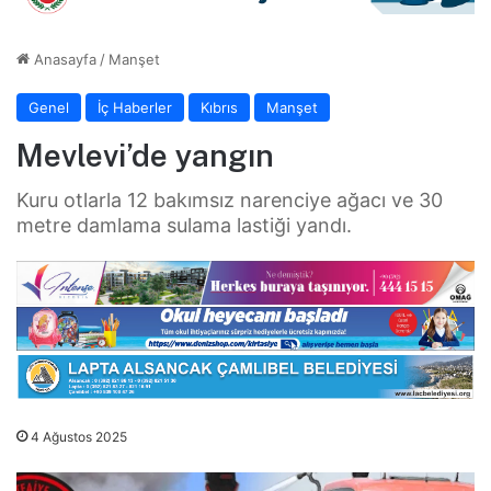
Anasayfa
/
Manşet
Genel
İç Haberler
Kıbrıs
Manşet
Mevlevi’de yangın
Kuru otlarla 12 bakımsız narenciye ağacı ve 30
metre damlama sulama lastiği yandı.
4 Ağustos 2025