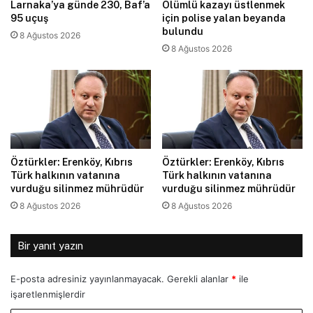
Larnaka’ya günde 230, Baf’a
Ölümlü kazayı üstlenmek
95 uçuş
için polise yalan beyanda
bulundu
8 Ağustos 2026
8 Ağustos 2026
Öztürkler: Erenköy, Kıbrıs
Öztürkler: Erenköy, Kıbrıs
Türk halkının vatanına
Türk halkının vatanına
vurduğu silinmez mührüdür
vurduğu silinmez mührüdür
8 Ağustos 2026
8 Ağustos 2026
Bir yanıt yazın
E-posta adresiniz yayınlanmayacak.
Gerekli alanlar
*
ile
işaretlenmişlerdir