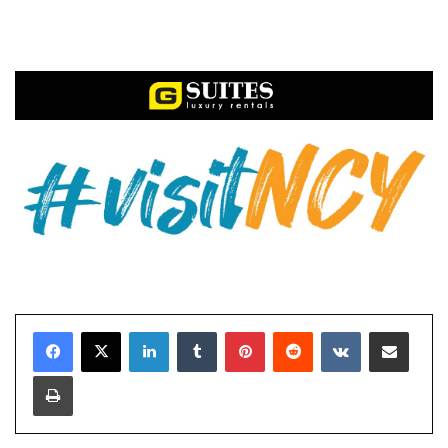
LinkedIn
Tumblr
Pinterest
Reddit
VKontakte
E-Posta ile paylaş
Yazdır