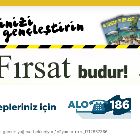
 günleri yağmur bekleniyor
/
v2yamurrrrrrr_1712657366