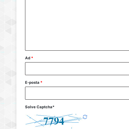
o
r
u
m
*
Ad
*
E-posta
*
Solve Captcha*