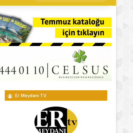
yap
...
Er Meydanı TV