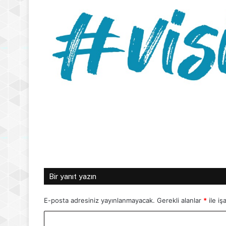
Bir yanıt yazın
E-posta adresiniz yayınlanmayacak.
Gerekli alanlar
*
ile iş
Y