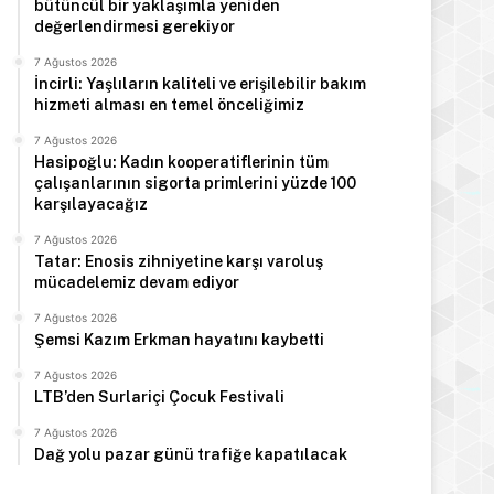
bütüncül bir yaklaşımla yeniden
değerlendirmesi gerekiyor
7 Ağustos 2026
İncirli: Yaşlıların kaliteli ve erişilebilir bakım
hizmeti alması en temel önceliğimiz
7 Ağustos 2026
Hasipoğlu: Kadın kooperatiflerinin tüm
çalışanlarının sigorta primlerini yüzde 100
karşılayacağız
7 Ağustos 2026
Tatar: Enosis zihniyetine karşı varoluş
mücadelemiz devam ediyor
7 Ağustos 2026
Şemsi Kazım Erkman hayatını kaybetti
7 Ağustos 2026
LTB’den Surlariçi Çocuk Festivali
7 Ağustos 2026
Dağ yolu pazar günü trafiğe kapatılacak