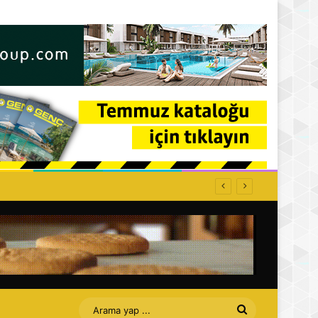
ffet bizi Turan amca
Arama