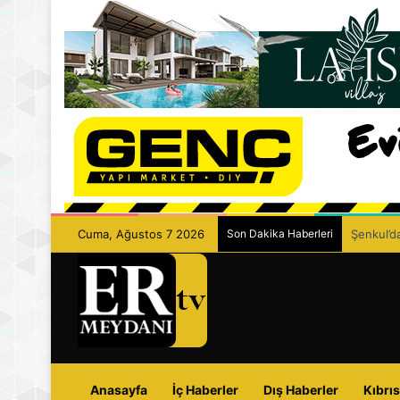
Cuma, Ağustos 7 2026
Son Dakika Haberleri
Şenkul’da
Anasayfa
İç Haberler
Dış Haberler
Kıbrıs