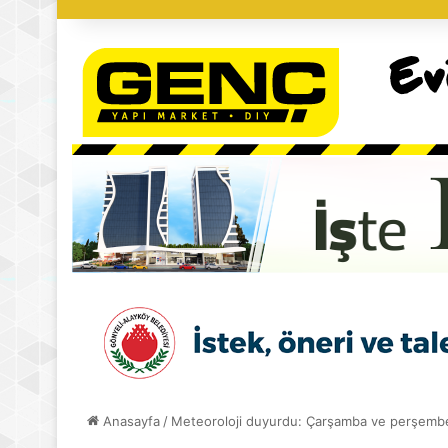
Anasayfa
/
Meteoroloji duyurdu: Çarşamba ve perşembe