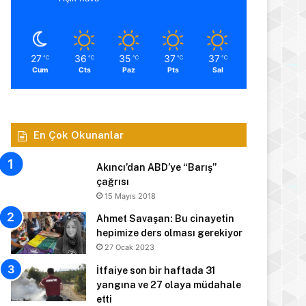
27
36
35
37
37
℃
℃
℃
℃
℃
Cum
Cts
Paz
Pts
Sal
En Çok Okunanlar
Akıncı’dan ABD’ye “Barış”
çağrısı
15 Mayıs 2018
Ahmet Savaşan: Bu cinayetin
hepimize ders olması gerekiyor
27 Ocak 2023
İtfaiye son bir haftada 31
yangına ve 27 olaya müdahale
etti