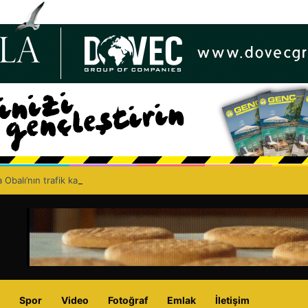
 Obalı’nın trafik kazasında hayatını kaybetmesinin ardından isyan etti: A
Spor
Video
Fotoğraf
Emlak
İletişim