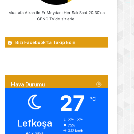
Mustafa Alkan ile Er Meydanı Her Salı Saat 20:30'da
GENÇ TV'de sizlerle.
Bizi Facebook’ta Takip Edin
Hava Durumu
27
℃
Lefkoşa
27º - 27º
75%
3.12 km/h
Açık hava