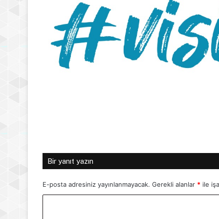
Bir yanıt yazın
E-posta adresiniz yayınlanmayacak.
Gerekli alanlar
*
ile iş
Y
o