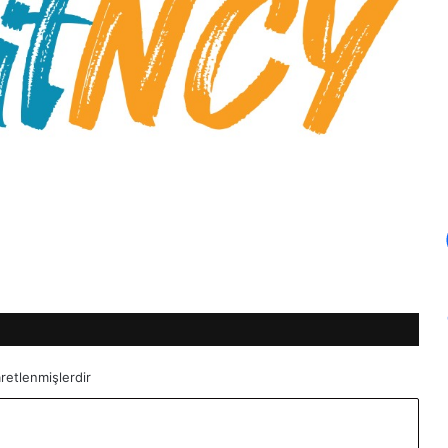
aretlenmişlerdir