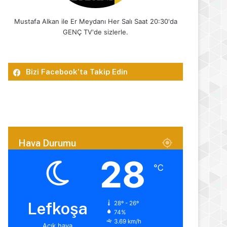
Mustafa Alkan ile Er Meydanı Her Salı Saat 20:30'da
GENÇ TV'de sizlerle.
Bizi Facebook’ta Takip Edin
Hava Durumu
28
℃
Lefkoşa
28º - 26º
74%
3.69 km/h
Açık hava