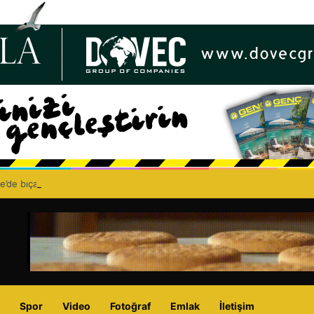
e’de bıçaklı kavga can aldı: 40 yaşındaki adam yaşamını yitirdi
Spor
Video
Fotoğraf
Emlak
İletişim