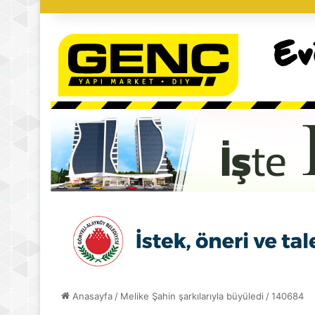
Anasayfa
/
Melike Şahin şarkılarıyla büyüledi
/
140684