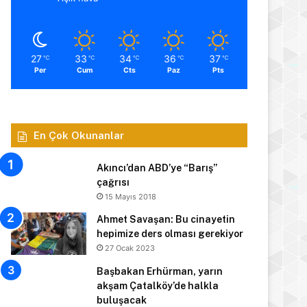
27
33
34
36
37
℃
℃
℃
℃
℃
Per
Cum
Cts
Paz
Pts
En Çok Okunanlar
Akıncı’dan ABD’ye “Barış”
çağrısı
15 Mayıs 2018
Ahmet Savaşan: Bu cinayetin
hepimize ders olması gerekiyor
27 Ocak 2023
Başbakan Erhürman, yarın
akşam Çatalköy’de halkla
buluşacak