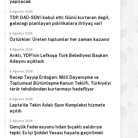
yapılacak
6 Ağustos 2026
TDP, DAÜ-SEN’i kabul etti: Günü kurtaran değil,
geleceği planlayan politikalara ihtiyaç var!
6 Ağustos 2026
Öztürkler: Üreten toplumlar her zaman kazanır
6 Ağustos 2026
Arıklı, YDP’nin Lefkoşa Türk Belediyesi Başkan
Adayını açıkladı
6 Ağustos 2026
Recep Tayyip Erdoğan: Millî Dayanışma ve
Toplumsal Bütünleşme Kanun Teklifi, Türkiye’yi
terör tehdidinden kurtarmayı hedefliyor
6 Ağustos 2026
Lapta’da Tekin Adalı Spor Kompleksi hizmete
açıldı
6 Ağustos 2026
Gençlik Federasyonu’ndan bıçaklı saldırıya
tepki: Ev İçi Şiddet Yasası hayata geçirilmeli