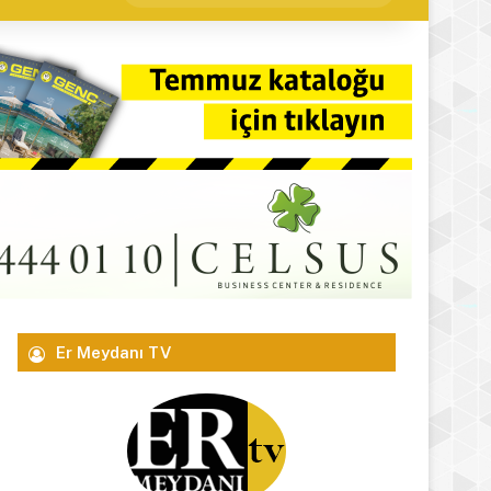
yap
...
Er Meydanı TV