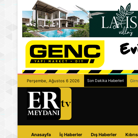
Perşembe, Ağustos 6 2026
Son Dakika Haberleri
Girn
Anasayfa
İç Haberler
Dış Haberler
Kıbrıs