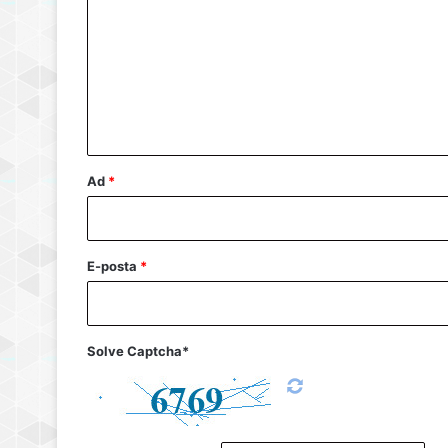
r
u
m
*
Ad
*
E-posta
*
Solve Captcha*