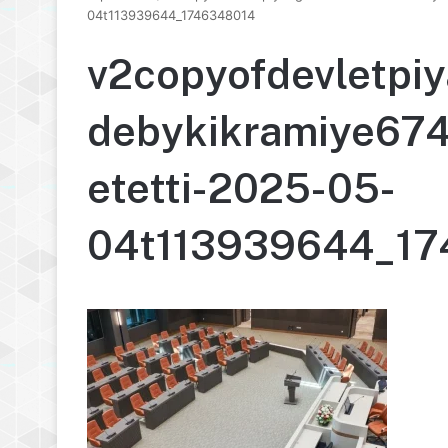
04t113939644_1746348014
v2copyofdevletpiy
debykikramiye674
etetti-2025-05-
04t113939644_17