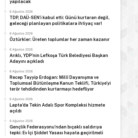
yapılacak
6 Ağustos 2026
TDP, DAÜ-SEN’i kabul etti: Günü kurtaran değil,
geleceği planlayan politikalara ihtiyaç var!
6 Ağustos 2026
Öztürkler: Üreten toplumlar her zaman kazanır
6 Ağustos 2026
Arıklı, YDP’nin Lefkoşa Türk Belediyesi Başkan
Adayını açıkladı
6 Ağustos 2026
Recep Tayyip Erdoğan: Millî Dayanışma ve
Toplumsal Bütünleşme Kanun Teklifi, Türkiye’yi
terör tehdidinden kurtarmayı hedefliyor
6 Ağustos 2026
Lapta’da Tekin Adalı Spor Kompleksi hizmete
açıldı
6 Ağustos 2026
Gençlik Federasyonu’ndan bıçaklı saldırıya
tepki: Ev İçi Şiddet Yasası hayata geçirilmeli