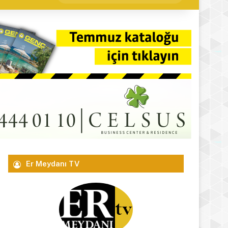
yap
...
Er Meydanı TV