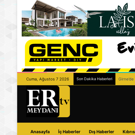
Cuma, Ağustos 7 2026
Son Dakika Haberleri
Girne’de 
Anasayfa
İç Haberler
Dış Haberler
Kıbrıs