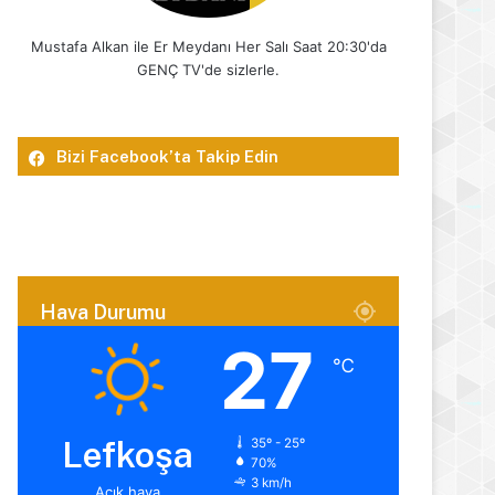
Mustafa Alkan ile Er Meydanı Her Salı Saat 20:30'da
GENÇ TV'de sizlerle.
Bizi Facebook’ta Takip Edin
Hava Durumu
27
℃
Lefkoşa
35º - 25º
70%
3 km/h
Açık hava