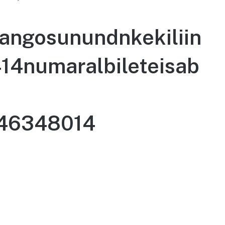
angosunundnkekiliin
14numaralbileteisab
46348014