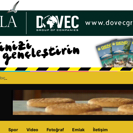
bıçaklı kavga can aldı: 40 yaşındaki adam yaşamını yitirdi
Spor
Video
Fotoğraf
Emlak
İletişim