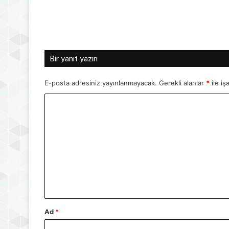
Bir yanıt yazın
E-posta adresiniz yayınlanmayacak.
Gerekli alanlar
*
ile iş
Y
o
r
u
m
*
Ad
*