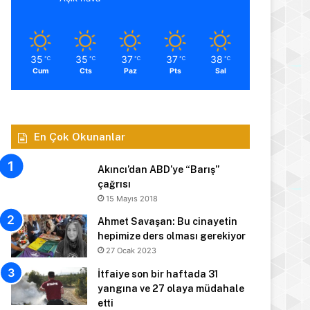
35
35
37
37
38
℃
℃
℃
℃
℃
Cum
Cts
Paz
Pts
Sal
En Çok Okunanlar
Akıncı’dan ABD’ye “Barış”
çağrısı
15 Mayıs 2018
Ahmet Savaşan: Bu cinayetin
hepimize ders olması gerekiyor
27 Ocak 2023
İtfaiye son bir haftada 31
yangına ve 27 olaya müdahale
etti