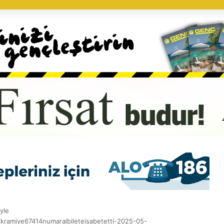
yle
kramiye67414numaralbileteisabetetti-2025-05-