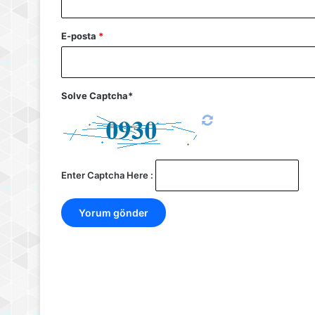
E-posta
*
Solve Captcha*
Enter Captcha Here :