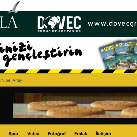
lıbel Anayolu’nda ölümlü trafik kazası: Turan Obalı yaşamını yitirdi!
Spor
Video
Fotoğraf
Emlak
İletişim