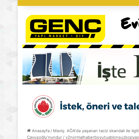
Anasayfa
/
Maviş: AÖA'da yaşanan taciz skandalı ile ilg
Çavuşoğlu'nundur
/
v2normalhaberboyutuablonsuzkopyas