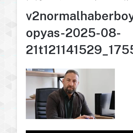
v2normalhaberbo
opyas-2025-08-
21t121141529_17