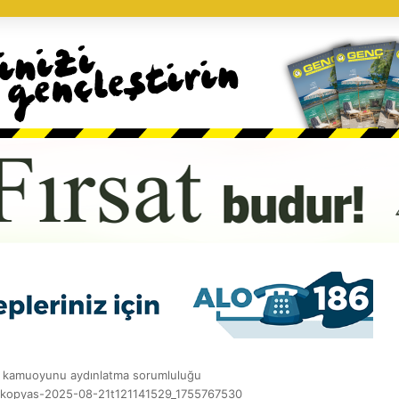
ili kamuoyunu aydınlatma sorumluluğu
kopyas-2025-08-21t121141529_1755767530