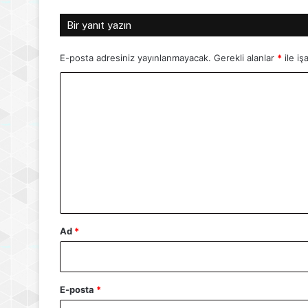
Bir yanıt yazın
E-posta adresiniz yayınlanmayacak.
Gerekli alanlar
*
ile iş
Y
o
r
u
m
*
Ad
*
E-posta
*