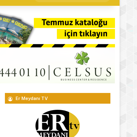
yap
...
Er Meydanı TV