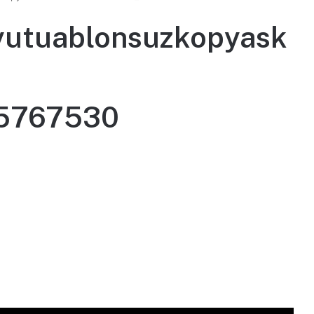
yutuablonsuzkopyask
55767530