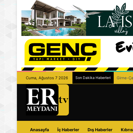
Cuma, Ağustos 7 2026
Son Dakika Haberleri
Girne-Çam
Anasayfa
İç Haberler
Dış Haberler
Kıbrıs