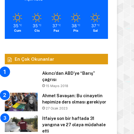
35
35
37
38
37
℃
℃
℃
℃
℃
Cum
Cts
Paz
Pts
Sal
En Çok Okunanlar
Akıncı’dan ABD’ye “Barış”
çağrısı
15 Mayıs 2018
Ahmet Savaşan: Bu cinayetin
hepimize ders olması gerekiyor
27 Ocak 2023
İtfaiye son bir haftada 31
yangına ve 27 olaya müdahale
etti