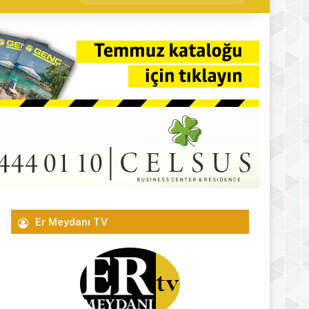
yap
...
Er Meydanı TV