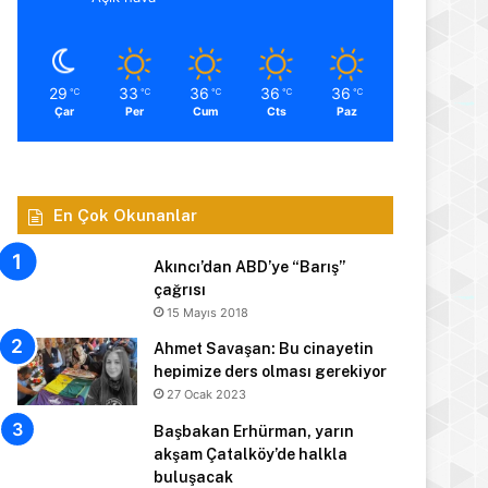
29
33
36
36
36
℃
℃
℃
℃
℃
Çar
Per
Cum
Cts
Paz
En Çok Okunanlar
Akıncı’dan ABD’ye “Barış”
çağrısı
15 Mayıs 2018
Ahmet Savaşan: Bu cinayetin
hepimize ders olması gerekiyor
27 Ocak 2023
Başbakan Erhürman, yarın
akşam Çatalköy’de halkla
buluşacak