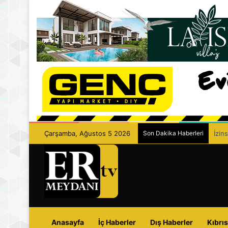
Çarşamba, Ağustos 5 2026
Son Dakika Haberleri
İzin
Anasayfa
İç Haberler
Dış Haberler
Kıbrıs