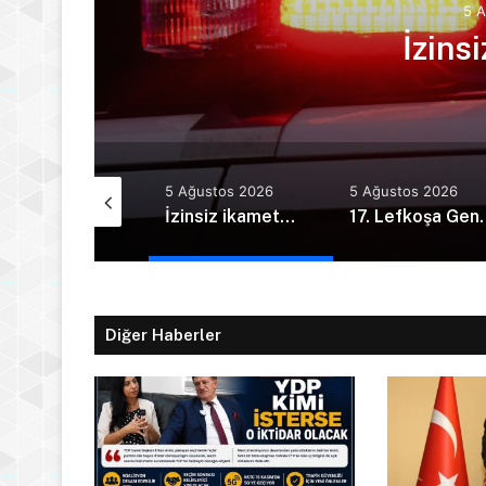
5 
dı
İzins
Ağustos 2026
5 Ağustos 2026
5 Ağustos 2026
Ercan Havalimanı’nda alkollü yolcu olay çıkardı
İzinsiz ikamet…
17. Lefkoşa Gençlik Günleri kapsamı
Diğer Haberler