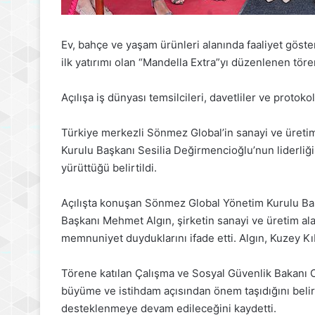
Ev, bahçe ve yaşam ürünleri alanında faaliyet gös
ilk yatırımı olan “Mandella Extra”yı düzenlenen töre
Açılışa iş dünyası temsilcileri, davetliler ve protokol 
Türkiye merkezli Sönmez Global’in sanayi ve üretim
Kurulu Başkanı Sesilia Değirmencioğlu’nun liderliği
yürüttüğü belirtildi.
Açılışta konuşan Sönmez Global Yönetim Kurulu Baş
Başkanı Mehmet Algın, şirketin sanayi ve üretim al
memnuniyet duyduklarını ifade etti. Algın, Kuzey Kıb
Törene katılan Çalışma ve Sosyal Güvenlik Bakanı 
büyüme ve istihdam açısından önem taşıdığını belirt
desteklenmeye devam edileceğini kaydetti.