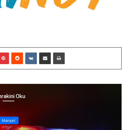
mblr
Pinterest
Reddit
VKontakte
E-Posta ile paylaş
Yazdır
rakini Oku
Manşet