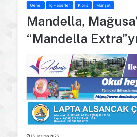
Genel
İç Haberler
Kıbrıs
Manşet
Mandella, Mağusa’
“Mandella Extra”yı
16 Haziran 2026