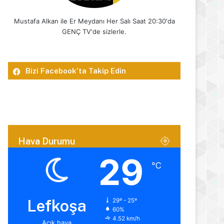
Mustafa Alkan ile Er Meydanı Her Salı Saat 20:30'da
GENÇ TV'de sizlerle.
Bizi Facebook’ta Takip Edin
Hava Durumu
29
℃
Lefkoşa
29º - 25º
60%
4.52 km/h
Açık hava