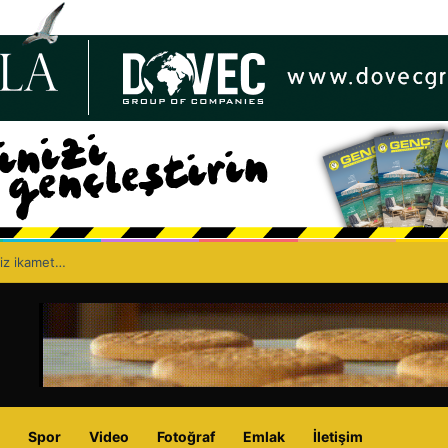
siz ikamet…
Spor
Video
Fotoğraf
Emlak
İletişim