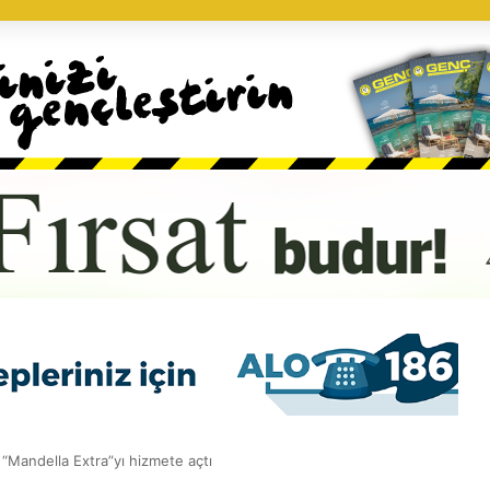
 “Mandella Extra”yı hizmete açtı