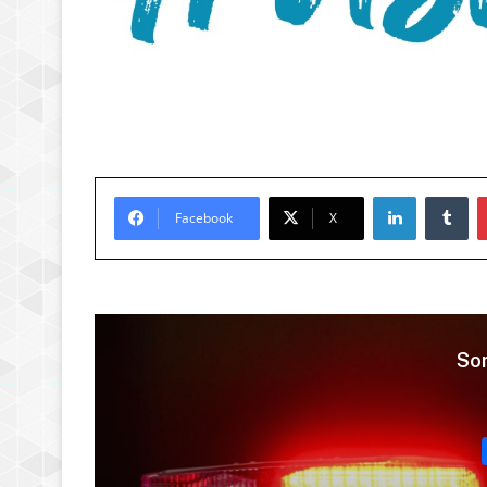
LinkedIn
Tu
Facebook
X
Son