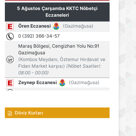
17. Lefkoşa Gençlik Günleri
gösterimi ve söyleşi etki
s 2026
5 Ağustos 2026
5 Ağustos 2026
Gazimağusa Belediyesi, Turizm Startejik Planı’nı açıkladı
Yeşil reçeteli haplarla yakalandılar!
Oğuz: Zanlı 30 Temmuz’da turist statüsünde KKTC’ye giriş yaptı
Döviz Kurları