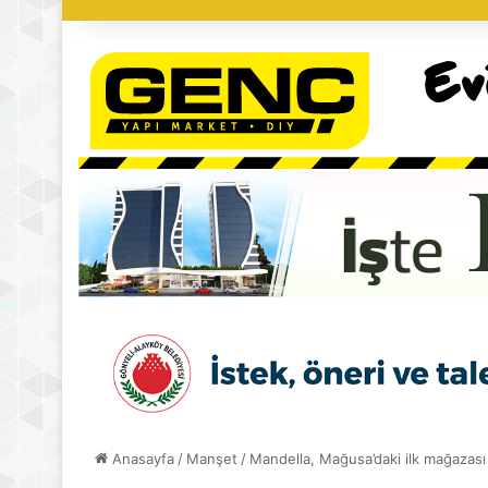
Anasayfa
/
Manşet
/
Mandella, Mağusa’daki ilk mağazası