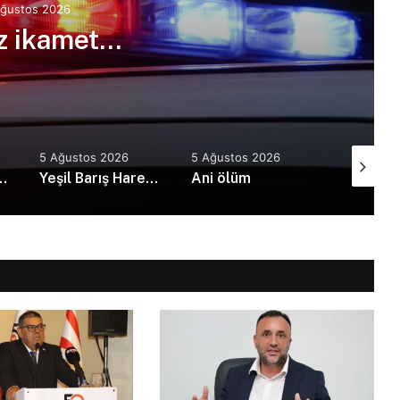
Ağustos 2026
iz ikamet…
5 Ağustos 2026
5 Ağustos 2026
5 Ağusto
nda film gösterimi ve söyleşi etkinliği yapıldı
Yeşil Barış Hareketi’nden KTMMOB’ye ziyaret
Ani ölüm