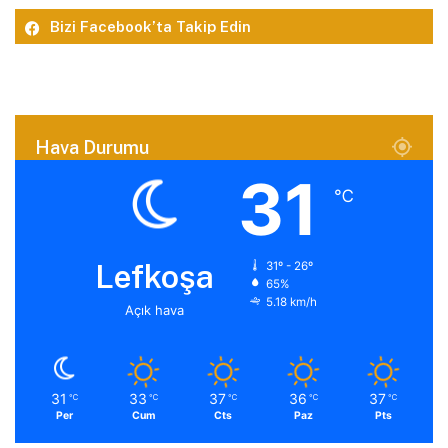
Bizi Facebook’ta Takip Edin
Hava Durumu
31
℃
Lefkoşa
31º - 26º
65%
5.18 km/h
Açık hava
31
33
37
36
37
℃
℃
℃
℃
℃
Per
Cum
Cts
Paz
Pts