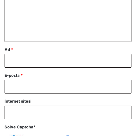
r
u
m
*
Ad
*
E-posta
*
İnternet sitesi
Solve Captcha*