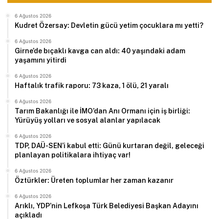
6 Ağustos 2026
Kudret Özersay: Devletin gücü yetim çocuklara mı yetti?
6 Ağustos 2026
Girne’de bıçaklı kavga can aldı: 40 yaşındaki adam
yaşamını yitirdi
6 Ağustos 2026
Haftalık trafik raporu: 73 kaza, 1 ölü, 21 yaralı
6 Ağustos 2026
Tarım Bakanlığı ile İMO’dan Anı Ormanı için iş birliği:
Yürüyüş yolları ve sosyal alanlar yapılacak
6 Ağustos 2026
TDP, DAÜ-SEN’i kabul etti: Günü kurtaran değil, geleceği
planlayan politikalara ihtiyaç var!
6 Ağustos 2026
Öztürkler: Üreten toplumlar her zaman kazanır
6 Ağustos 2026
Arıklı, YDP’nin Lefkoşa Türk Belediyesi Başkan Adayını
açıkladı