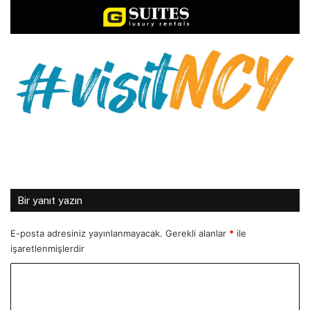
Bir yanıt yazın
E-posta adresiniz yayınlanmayacak.
Gerekli alanlar
*
ile
işaretlenmişlerdir
Y
o