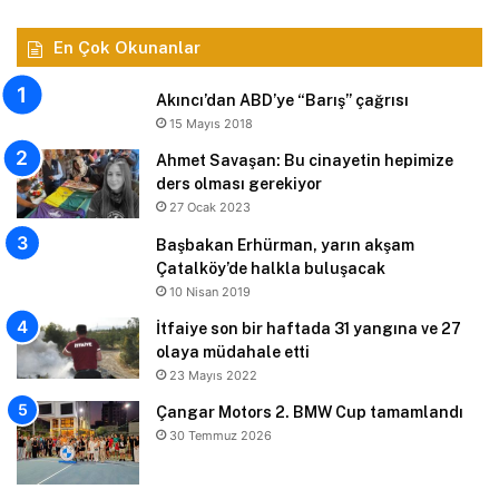
En Çok Okunanlar
Akıncı’dan ABD’ye “Barış” çağrısı
15 Mayıs 2018
Ahmet Savaşan: Bu cinayetin hepimize
ders olması gerekiyor
27 Ocak 2023
Başbakan Erhürman, yarın akşam
Çatalköy’de halkla buluşacak
10 Nisan 2019
İtfaiye son bir haftada 31 yangına ve 27
olaya müdahale etti
23 Mayıs 2022
Çangar Motors 2. BMW Cup tamamlandı
30 Temmuz 2026