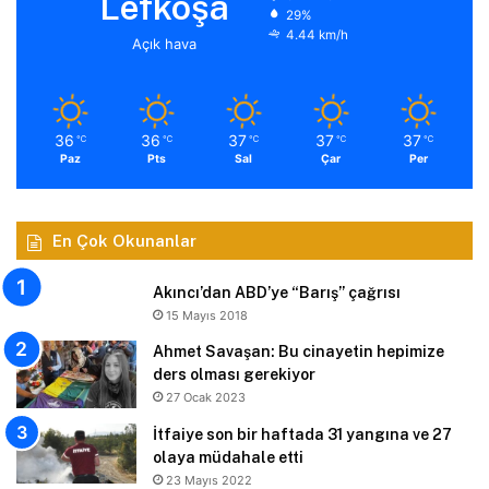
Lefkoşa
29%
4.44 km/h
Açık hava
36
36
37
37
37
℃
℃
℃
℃
℃
Paz
Pts
Sal
Çar
Per
En Çok Okunanlar
Akıncı’dan ABD’ye “Barış” çağrısı
15 Mayıs 2018
Ahmet Savaşan: Bu cinayetin hepimize
ders olması gerekiyor
27 Ocak 2023
İtfaiye son bir haftada 31 yangına ve 27
olaya müdahale etti
23 Mayıs 2022