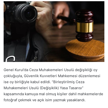
Genel Kurul’da Ceza Muhakemeleri Usulü değişikliği oy
çokluğuyla, Güvenlik Kuvvetleri Mahkemesi düzenlemesi
ise oy birliğiyle kabul edildi. “Birleştirilmiş Ceza
Muhakemeleri Usulü (Değişiklik) Yasa Tasarısı”
kapsamında kamuya mal olmuş kişiler dahil mahkemelerde
fotoğraf çekmek ve açık isim yazmak yasaklandı.