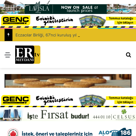
Eczacılar Birliği, 67’nci kuruluş yıl dönümünü kutluyor: Eczacıyı dışlayarak sağlık politikası kurulamaz!
Menü
Ar