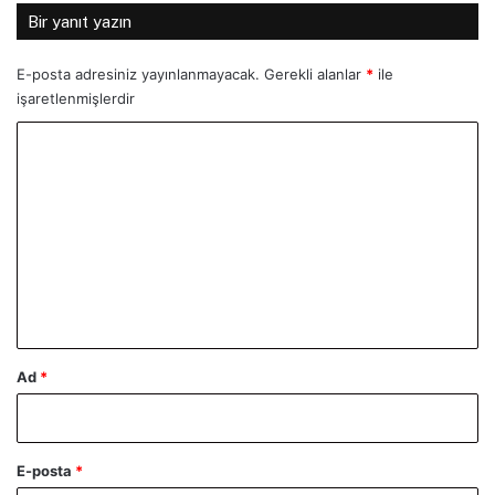
Bir yanıt yazın
E-posta adresiniz yayınlanmayacak.
Gerekli alanlar
*
ile
işaretlenmişlerdir
Y
o
r
u
m
*
Ad
*
E-posta
*