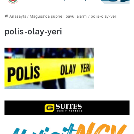
Anasayfa
/
Mağusa'da şüpheli bavul alarmı
/
polis-olay-yeri
polis-olay-yeri