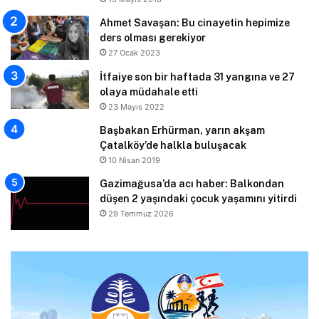
Ahmet Savaşan: Bu cinayetin hepimize
ders olması gerekiyor
27 Ocak 2023
İtfaiye son bir haftada 31 yangına ve 27
olaya müdahale etti
23 Mayıs 2022
Başbakan Erhürman, yarın akşam
Çatalköy’de halkla buluşacak
10 Nisan 2019
Gazimağusa’da acı haber: Balkondan
düşen 2 yaşındaki çocuk yaşamını yitirdi
29 Temmuz 2026