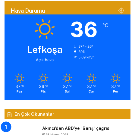
Hava Durumu
36
℃
Lefkoşa
37º - 26º
30%
5.09 km/h
Açık hava
37
36
37
37
37
℃
℃
℃
℃
℃
Paz
Pts
Sal
Çar
Per
En Çok Okunanlar
Akıncı’dan ABD’ye “Barış” çağrısı
15 Mayıs 2018