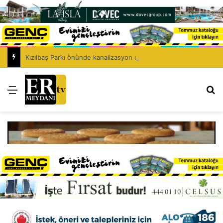
Kızılbaş Parkı önünde kanalizasyon çalışması: Şht. Ecvet Yusuf Caddesi trafiğe kapatılacak
Menü
Ar