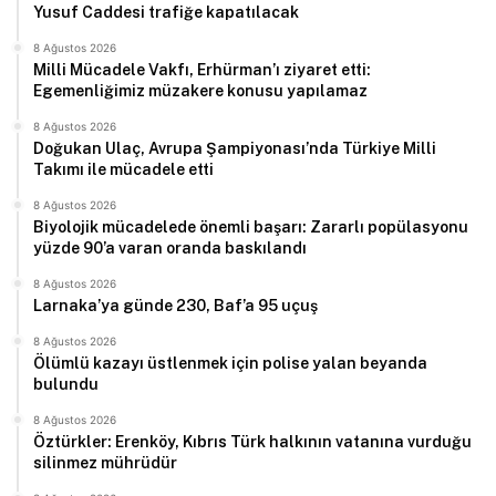
Yusuf Caddesi trafiğe kapatılacak
8 Ağustos 2026
Milli Mücadele Vakfı, Erhürman’ı ziyaret etti:
Egemenliğimiz müzakere konusu yapılamaz
8 Ağustos 2026
Doğukan Ulaç, Avrupa Şampiyonası’nda Türkiye Milli
Takımı ile mücadele etti
8 Ağustos 2026
Biyolojik mücadelede önemli başarı: Zararlı popülasyonu
yüzde 90’a varan oranda baskılandı
8 Ağustos 2026
Larnaka’ya günde 230, Baf’a 95 uçuş
8 Ağustos 2026
Ölümlü kazayı üstlenmek için polise yalan beyanda
bulundu
8 Ağustos 2026
Öztürkler: Erenköy, Kıbrıs Türk halkının vatanına vurduğu
silinmez mührüdür