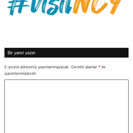
Bir yanıt yazın
E-posta adresiniz yayınlanmayacak.
Gerekli alanlar
*
ile
işaretlenmişlerdir
Y
o
r
u
m
*