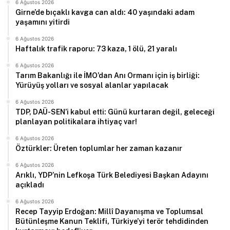
6 Ağustos 2026
Girne’de bıçaklı kavga can aldı: 40 yaşındaki adam
yaşamını yitirdi
6 Ağustos 2026
Haftalık trafik raporu: 73 kaza, 1 ölü, 21 yaralı
6 Ağustos 2026
Tarım Bakanlığı ile İMO’dan Anı Ormanı için iş birliği:
Yürüyüş yolları ve sosyal alanlar yapılacak
6 Ağustos 2026
TDP, DAÜ-SEN’i kabul etti: Günü kurtaran değil, geleceği
planlayan politikalara ihtiyaç var!
6 Ağustos 2026
Öztürkler: Üreten toplumlar her zaman kazanır
6 Ağustos 2026
Arıklı, YDP’nin Lefkoşa Türk Belediyesi Başkan Adayını
açıkladı
6 Ağustos 2026
Recep Tayyip Erdoğan: Millî Dayanışma ve Toplumsal
Bütünleşme Kanun Teklifi, Türkiye’yi terör tehdidinden