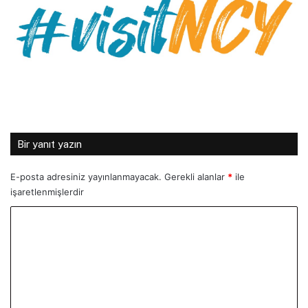
Bir yanıt yazın
E-posta adresiniz yayınlanmayacak.
Gerekli alanlar
*
ile
işaretlenmişlerdir
Y
o
r
u
m