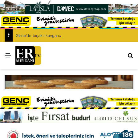
Girne’de bıçaklı kavga can aldı: 40 yaşındaki adam yaşamını yitirdi
Menü
Ar