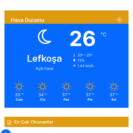
Hava Durumu
26
℃
Lefkoşa
33º - 25º
75%
1.44 km/h
Açık hava
33
34
37
37
37
℃
℃
℃
℃
℃
Cum
Cts
Paz
Pts
Sal
En Çok Okunanlar