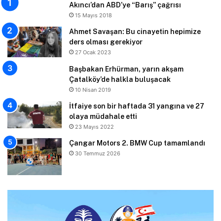
Akıncı’dan ABD’ye “Barış” çağrısı
15 Mayıs 2018
Ahmet Savaşan: Bu cinayetin hepimize
ders olması gerekiyor
27 Ocak 2023
Başbakan Erhürman, yarın akşam
Çatalköy’de halkla buluşacak
10 Nisan 2019
İtfaiye son bir haftada 31 yangına ve 27
olaya müdahale etti
23 Mayıs 2022
Çangar Motors 2. BMW Cup tamamlandı
30 Temmuz 2026