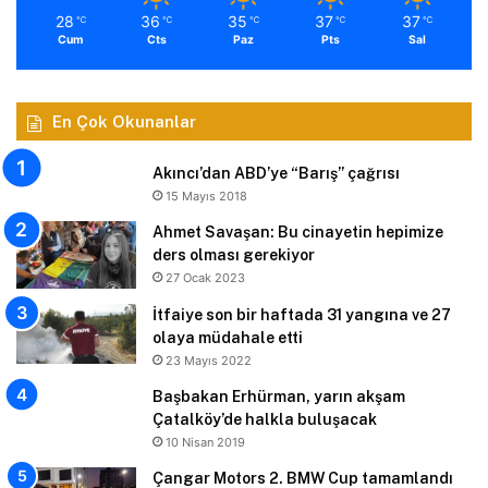
28
36
35
37
37
℃
℃
℃
℃
℃
Cum
Cts
Paz
Pts
Sal
En Çok Okunanlar
Akıncı’dan ABD’ye “Barış” çağrısı
15 Mayıs 2018
Ahmet Savaşan: Bu cinayetin hepimize
ders olması gerekiyor
27 Ocak 2023
İtfaiye son bir haftada 31 yangına ve 27
olaya müdahale etti
23 Mayıs 2022
Başbakan Erhürman, yarın akşam
Çatalköy’de halkla buluşacak
10 Nisan 2019
Çangar Motors 2. BMW Cup tamamlandı