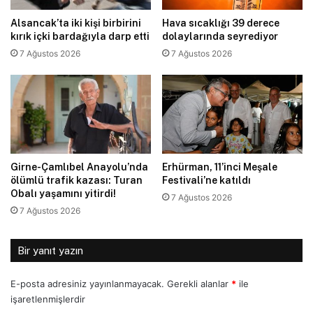
Alsancak’ta iki kişi birbirini
Hava sıcaklığı 39 derece
kırık içki bardağıyla darp etti
dolaylarında seyrediyor
7 Ağustos 2026
7 Ağustos 2026
Girne-Çamlıbel Anayolu’nda
Erhürman, 11’inci Meşale
ölümlü trafik kazası: Turan
Festivali’ne katıldı
Obalı yaşamını yitirdi!
7 Ağustos 2026
7 Ağustos 2026
Bir yanıt yazın
E-posta adresiniz yayınlanmayacak.
Gerekli alanlar
*
ile
işaretlenmişlerdir