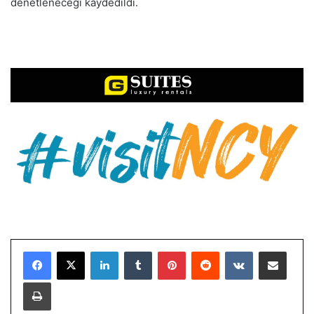
denetleneceği kaydedildi.
LinkedIn
Tumblr
Pinterest
Reddit
VKontakte
E-Posta ile paylaş
Yazdır