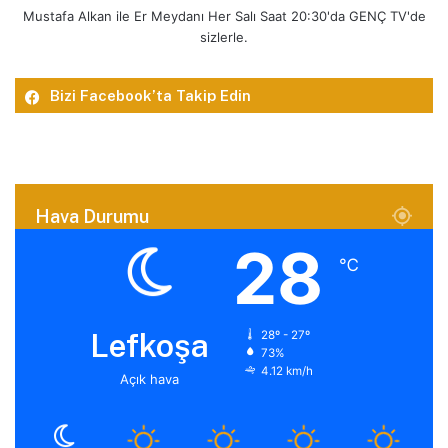
Mustafa Alkan ile Er Meydanı Her Salı Saat 20:30'da GENÇ TV'de
sizlerle.
Bizi Facebook’ta Takip Edin
Hava Durumu
28
℃
Lefkoşa
28º - 27º
73%
4.12 km/h
Açık hava