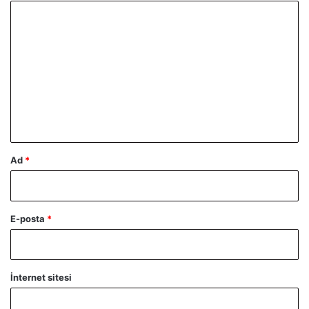
Y
o
r
u
m
*
Ad
*
E-posta
*
İnternet sitesi