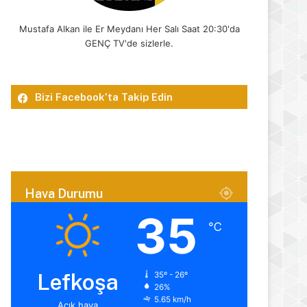
Mustafa Alkan ile Er Meydanı Her Salı Saat 20:30'da
GENÇ TV'de sizlerle.
Bizi Facebook’ta Takip Edin
Hava Durumu
35
℃
Lefkoşa
35º - 26º
26%
5.65 km/h
Açık hava