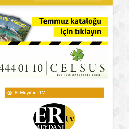
yap
...
Er Meydanı TV