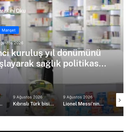
rakini Oku
Manşet
Ağustos 2026
7’nci kuruluş yıl dönümünü
şlayarak sağlık politikası
ulamaz!
9 Ağustos 2026
9 Ağustos 2026
8 Ağusto
alat’ın Erenköy mektuplarını paylaştı
Kıbrıslı Türk bisikletçi Ege Erülkü, Isparta’daki yol yarışının ilk gününü zirvede tamamladı
Lionel Messi’nin babası Jorge Messi hayatını kaybetti