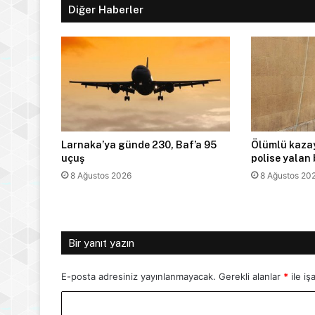
Diğer Haberler
Larnaka’ya günde 230, Baf’a 95
Ölümlü kazay
uçuş
polise yalan
8 Ağustos 2026
8 Ağustos 20
Bir yanıt yazın
E-posta adresiniz yayınlanmayacak.
Gerekli alanlar
*
ile iş
Y