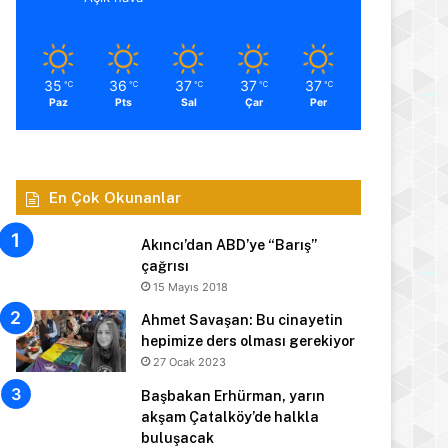
35
36
37
37
37
℃
℃
℃
℃
℃
Paz
Pts
Sal
Çar
Per
En Çok Okunanlar
Akıncı’dan ABD’ye “Barış”
çağrısı
15 Mayıs 2018
Ahmet Savaşan: Bu cinayetin
hepimize ders olması gerekiyor
27 Ocak 2023
Başbakan Erhürman, yarın
akşam Çatalköy’de halkla
buluşacak