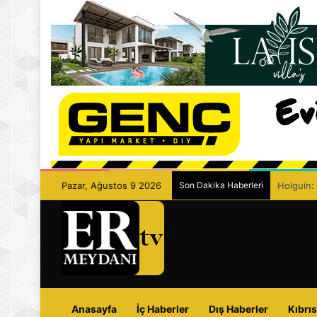
Pazar, Ağustos 9 2026
Son Dakika Haberleri
Eczacılar
Anasayfa
İç Haberler
Dış Haberler
Kıbrıs