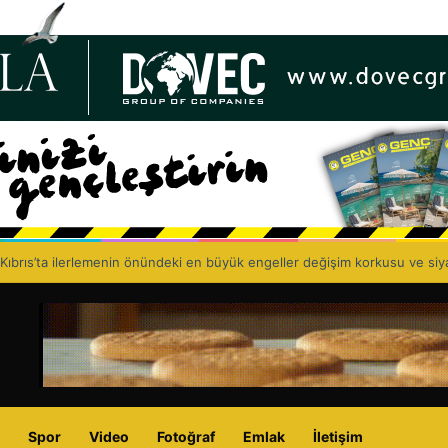
 Birliği, 67’nci kuruluş yıl dönümünü kutluyor: Eczacıyı dışlayarak sağlık p
Spor
Video
Fotoğraf
Emlak
İletişim