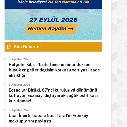
Son Haberler
9 Ağustos 2026
Holguín: Kıbrıs’ta ilerlemenin önündeki en
büyük engeller değişim korkusu ve siyasi irade
eksikliği
9 Ağustos 2026
Eczacılar Birliği, 67’nci kuruluş yıl dönümünü
kutluyor: Eczacıyı dışlayarak sağlık politikası
kurulamaz!
9 Ağustos 2026
Usar İncirli, babası Naci Talat’ın Erenköy
mektuplarını paylaştı