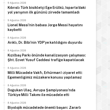
9 Ağustos 2026
Kıbrıslı Türk bisikletçi Ege Erülkü, Isparta’daki
yol yarışının ilk gününü zirvede tamamladı
9 Ağustos 2026
Manşet
Lionel Messi’nin babası Jorge Messi hayatını
kaybetti
9 Ağustos 2026
8 Ağustos 2026
Usar İncirli, babası Naci T
Arıklı, Dr. Bibi’nin YDP’ye katıldığını duyurdu
mektuplarını pay
8 Ağustos 2026
Kızılbaş Parkı önünde kanalizasyon çalışması:
Şht. Ecvet Yusuf Caddesi trafiğe kapatılacak
8 Ağustos 2026
Milli Mücadele Vakfı, Erhürman’ı ziyaret etti:
Egemenliğimiz müzakere konusu yapılamaz
s 2026
8 Ağustos 2026
8 Ağustos 2026
8 Ağustos 2026
Arıklı, Dr. Bibi’nin YDP’ye katıldığını duyurdu
Kızılbaş Parkı önünde kanalizasyon çalışması: Şht. Ecvet Yusuf Caddesi trafiğe kapatılacak
Milli Mücadele Vakfı, Erhürman’ı ziyaret etti: Egemenliğimiz müzakere konusu yapılamaz
Doğukan Ulaç, Avrupa Şampiyonası’nda
Türkiye Milli Takımı ile mücadele etti
8 Ağustos 2026
Biyolojik mücadelede önemli başarı: Zararlı