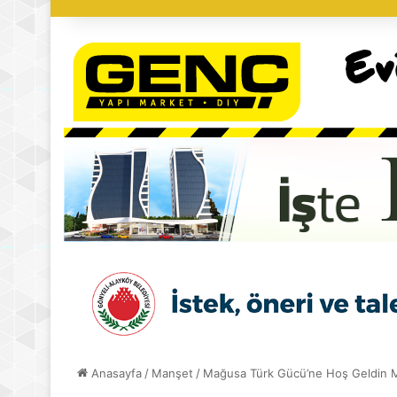
Anasayfa
/
Manşet
/
Mağusa Türk Gücü’ne Hoş Geldin