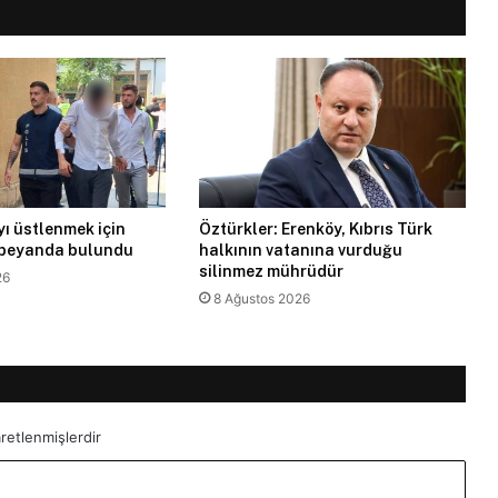
ı üstlenmek için
Öztürkler: Erenköy, Kıbrıs Türk
 beyanda bulundu
halkının vatanına vurduğu
silinmez mührüdür
26
8 Ağustos 2026
aretlenmişlerdir