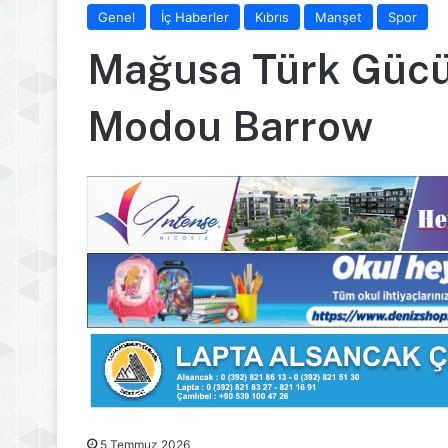
Genel
İç Haberler
Kıbrıs
Manşet
Spor
Mağusa Türk Gücü
Modou Barrow
5 Temmuz 2026