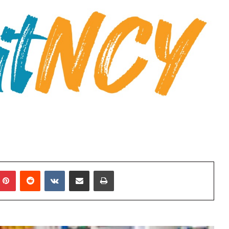
mblr
Pinterest
Reddit
VKontakte
E-Posta ile paylaş
Yazdır