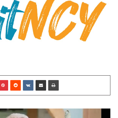
mblr
Pinterest
Reddit
VKontakte
E-Posta ile paylaş
Yazdır