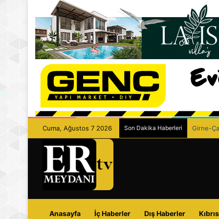
Cuma, Ağustos 7 2026
Son Dakika Haberleri
Girne-Çam
Anasayfa
İç Haberler
Dış Haberler
Kıbrıs