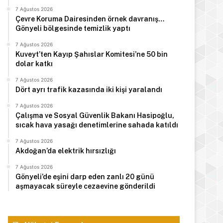
7 Ağustos 2026
Çevre Koruma Dairesinden örnek davranış…
Gönyeli bölgesinde temizlik yaptı
Manşet
7 Ağustos 2026
Kuveyt’ten Kayıp Şahıslar Komitesi’ne 50 bin
dolar katkı
7 Ağustos 2026
Erhürman, 11’inci Meşale Fest
7 Ağustos 2026
Dört ayrı trafik kazasında iki kişi yaralandı
7 Ağustos 2026
Çalışma ve Sosyal Güvenlik Bakanı Hasipoğlu,
sıcak hava yasağı denetimlerine sahada katıldı
7 Ağustos 2026
 2026
7 Ağustos 2026
7 Ağustos 2026
Akdoğan’da elektrik hırsızlığı
Kuveyt’ten Kayıp Şahıslar Komitesi’ne 50 bin dolar katkı
Dört ayrı trafik kazasında iki kişi yaralandı
Çalışma ve Sosyal Güvenlik Bakanı Hasipoğlu, sıcak hava yasağı denetimlerine sahada katıldı
7 Ağustos 2026
Gönyeli’de eşini darp eden zanlı 20 günü
aşmayacak süreyle cezaevine gönderildi