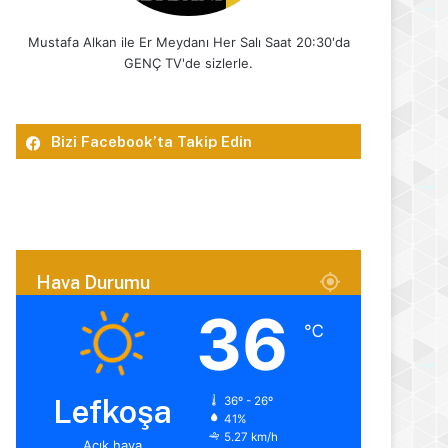
Mustafa Alkan ile Er Meydanı Her Salı Saat 20:30'da
GENÇ TV'de sizlerle.
Bizi Facebook’ta Takip Edin
Hava Durumu
36
℃
Lefkoşa
36º - 26º
41%
5.27 km/h
Açık hava