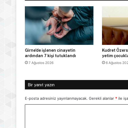
Girne’de işlenen cinayetin
Kudret Özers
ardından 7 kişi tutuklandı
yetim çocukla
7 Ağustos 2026
6 Ağustos 20
Bir yanıt yazın
E-posta adresiniz yayınlanmayacak.
Gerekli alanlar
*
ile iş
Y
o
r