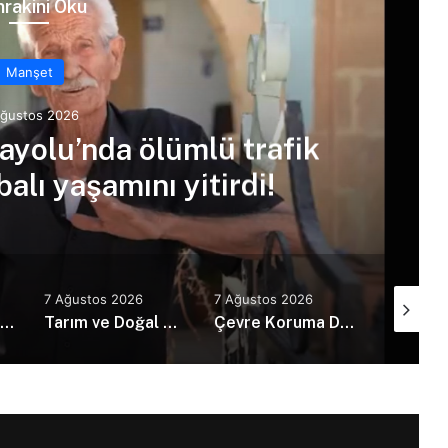
rakini Oku
Manşet
Ağustos 2026
yolu’nda ölümlü trafik
alı yaşamını yitirdi!
7 Ağustos 2026
7 Ağustos 2026
7 Ağustos
Erhürman, 11’inci Meşale Festivali’ne katıldı
Tarım ve Doğal Kaynaklar Bakanı Çavuş “Büyük Harup Çalıştayı”na katıldı
Çevre Koruma Dairesinden örnek davranış… Gönyeli bölgesinde temizlik yaptı