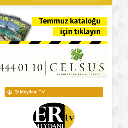
yap
...
Er Meydanı TV