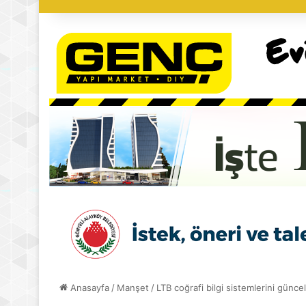
Anasayfa
/
Manşet
/
LTB coğrafi bilgi sistemlerini güncel