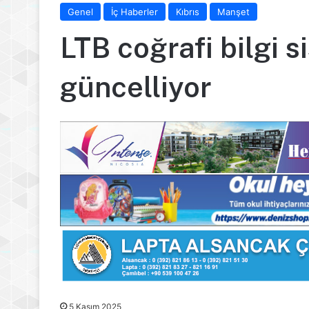
Genel
İç Haberler
Kıbrıs
Manşet
LTB coğrafi bilgi s
güncelliyor
5 Kasım 2025