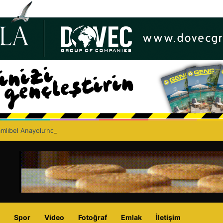
lıbel Anayolu’nda ölümlü trafik kazası: Turan Obalı yaşamını yitirdi!
Spor
Video
Fotoğraf
Emlak
İletişim