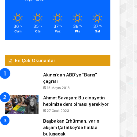
36
35
37
38
37
℃
℃
℃
℃
℃
Cum
Cts
Paz
Pts
Sal
En Çok Okunanlar
Akıncı’dan ABD’ye “Barış”
çağrısı
15 Mayıs 2018
Ahmet Savaşan: Bu cinayetin
hepimize ders olması gerekiyor
27 Ocak 2023
Başbakan Erhürman, yarın
akşam Çatalköy’de halkla
buluşacak