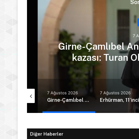
Son
7 
Girne-Çamlıbel Ana
kazası: Turan Ob
Ağustos 2026
7 Ağustos 2026
7 Ağustos 2026
Hava sıcaklığı 39 derece dolaylarında seyrediyor
Girne-Çamlıbel Anayolu’nda ölümlü trafik kazası: Turan Obalı yaşamını yitirdi!
Diğer Haberler