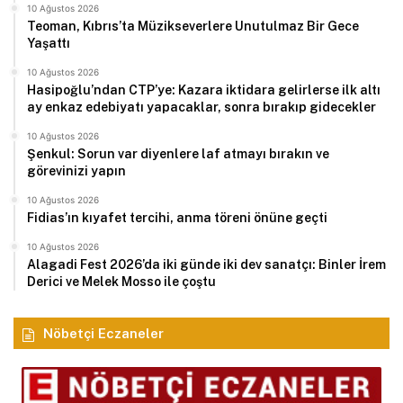
10 Ağustos 2026
Teoman, Kıbrıs’ta Müzikseverlere Unutulmaz Bir Gece
Yaşattı
10 Ağustos 2026
Hasipoğlu’ndan CTP’ye: Kazara iktidara gelirlerse ilk altı
ay enkaz edebiyatı yapacaklar, sonra bırakıp gidecekler
10 Ağustos 2026
Şenkul: Sorun var diyenlere laf atmayı bırakın ve
görevinizi yapın
10 Ağustos 2026
Fidias’ın kıyafet tercihi, anma töreni önüne geçti
10 Ağustos 2026
Alagadi Fest 2026’da iki günde iki dev sanatçı: Binler İrem
Derici ve Melek Mosso ile çoştu
Nöbetçi Eczaneler