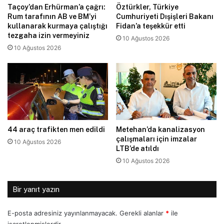
Taçoy’dan Erhürman’a çağrı:
Öztürkler, Türkiye
Rum tarafının AB ve BM’yi
Cumhuriyeti Dışişleri Bakanı
kullanarak kurmaya çalıştığı
Fidan’a teşekkür etti
tezgaha izin vermeyiniz
10 Ağustos 2026
10 Ağustos 2026
44 araç trafikten men edildi
Metehan’da kanalizasyon
çalışmaları için imzalar
10 Ağustos 2026
LTB’de atıldı
10 Ağustos 2026
Bir yanıt yazın
E-posta adresiniz yayınlanmayacak.
Gerekli alanlar
*
ile
işaretlenmişlerdir