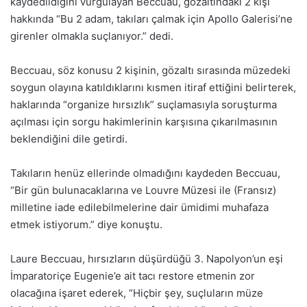
kaydedildiğini vurgulayan Beccuau, gözaltındaki 2 kişi
hakkında “Bu 2 adam, takıları çalmak için Apollo Galerisi’ne
girenler olmakla suçlanıyor.” dedi.
Beccuau, söz konusu 2 kişinin, gözaltı sırasında müzedeki
soygun olayına katıldıklarını kısmen itiraf ettiğini belirterek,
haklarında “organize hırsızlık” suçlamasıyla soruşturma
açılması için sorgu hakimlerinin karşısına çıkarılmasının
beklendiğini dile getirdi.
Takıların henüz ellerinde olmadığını kaydeden Beccuau,
“Bir gün bulunacaklarına ve Louvre Müzesi ile (Fransız)
milletine iade edilebilmelerine dair ümidimi muhafaza
etmek istiyorum.” diye konuştu.
Laure Beccuau, hırsızların düşürdüğü 3. Napolyon’un eşi
İmparatoriçe Eugenie’e ait tacı restore etmenin zor
olacağına işaret ederek, “Hiçbir şey, suçluların müze