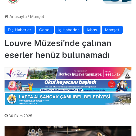
Anasayfa
/
Manşet
Dış Haberler
Genel
İç Haberler
Kıbrıs
Manşet
Louvre Müzesi’nde çalınan
eserler henüz bulunamadı
30 Ekim 2025