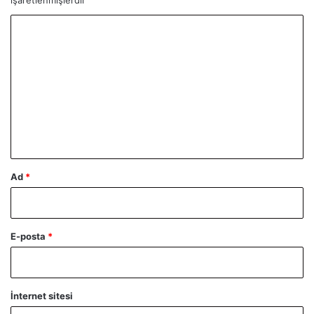
Y
o
r
u
m
*
Ad
*
E-posta
*
İnternet sitesi