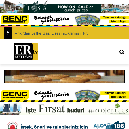
Arıklı’dan Lefke Gazi Lisesi açıklaması: Proje’nin bakanlığa takıldığı iddiası kara propaganda!
Menü
Ar