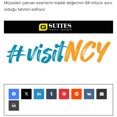
Müzeden çalınan eserlerin maddi değerinin 88 milyon avro
olduğu tahmin ediliyor.
LinkedIn
Tumblr
Pinterest
Reddit
VKontakte
E-Posta ile paylaş
Yazdır