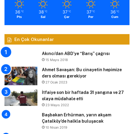
36
38
37
37
36
℃
℃
℃
℃
℃
Pts
Sal
Çar
Per
Cum
En Çok Okunanlar
Akıncı’dan ABD’ye “Barış” çağrısı
15 Mayıs 2018
Ahmet Savaşan: Bu cinayetin hepimize
ders olması gerekiyor
27 Ocak 2023
İtfaiye son bir haftada 31 yangına ve 27
olaya müdahale etti
23 Mayıs 2022
Başbakan Erhürman, yarın akşam
Çatalköy’de halkla buluşacak
10 Nisan 2019