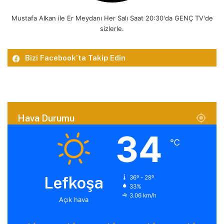
Mustafa Alkan ile Er Meydanı Her Salı Saat 20:30'da GENÇ TV'de
sizlerle.
Bizi Facebook’ta Takip Edin
Hava Durumu
34
℃
Lefkoşa
36º - 28º
33%
3.06 km/h
Açık hava