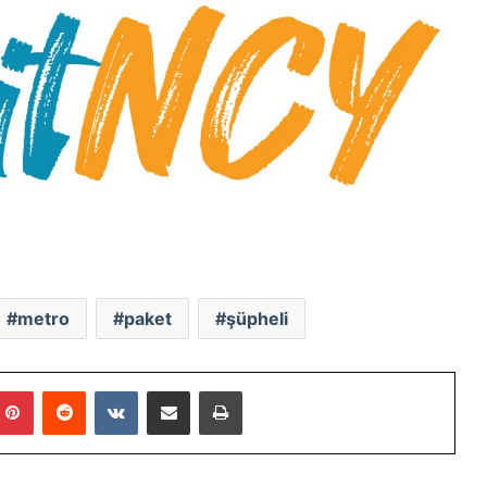
metro
paket
şüpheli
mblr
Pinterest
Reddit
VKontakte
E-Posta ile paylaş
Yazdır