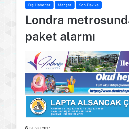
Dış Haberler
Manşet
Son Dakika
Londra metrosunda
paket alarmı
19 Eylül 2017