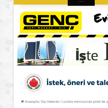
Anasayfa
/
Dış Haberler
/
Londra metrosunda şimdi de şü