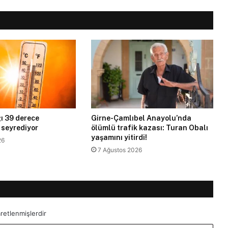
ı 39 derece
Girne-Çamlıbel Anayolu’nda
 seyrediyor
ölümlü trafik kazası: Turan Obalı
yaşamını yitirdi!
26
7 Ağustos 2026
aretlenmişlerdir