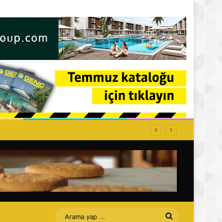
ffet bizi Turan amca
Arama