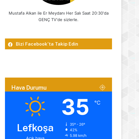
Mustafa Alkan ile Er Meydanı Her Salı Saat 20:30'da
GENÇ TV'de sizlerle.
Bizi Facebook’ta Takip Edin
Hava Durumu
35
℃
Lefkoşa
35º - 26º
42%
5.98 km/h
Açık hava