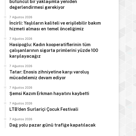
bütüncül bir yaklaşımla yeniden
değerlendirmesi gerekiyor
7 Ağustos 2026
İncirli: Yaşlıların kaliteli ve erişilebilir bakım
hizmeti alması en temel önceliğimiz
7 Ağustos 2026
Hasipoğlu: Kadın kooperatiflerinin tüm
çalışanlarının sigorta primlerini yüzde 100
karşılayacağız
7 Ağustos 2026
Tatar: Enosis zihniyetine karşı varoluş
mücadelemiz devam ediyor
7 Ağustos 2026
Şemsi Kazım Erkman hayatını kaybetti
7 Ağustos 2026
LTB’den Surlariçi Çocuk Festivali
7 Ağustos 2026
Dağ yolu pazar günü trafiğe kapatılacak