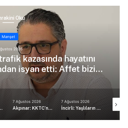
rakini Oku
Manşet
Ağustos 2026
trafik kazasında hayatını
an isyan etti: Affet bizi
an amca
7 Ağustos 2026
7 Ağustos 2026
7 Ağustos
kanı Erdoğan, Suudi Arabistan’da
Akpınar: KKTC’nin güvenlik politikalarını bütüncül bir yaklaşımla yeniden değerlendirmesi gerekiyor
İncirli: Yaşlıların kaliteli ve erişilebilir bakım hizmeti alması en temel önceliğimiz