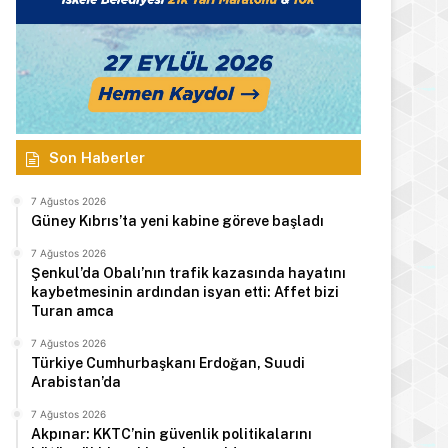
Manşet
Son Haberler
7 Ağustos 2026
Türkiye Cumhurbaşkanı E
7 Ağustos 2026
Güney Kıbrıs’ta yeni kabine göreve başladı
Arabistan’d
7 Ağustos 2026
Şenkul’da Obalı’nın trafik kazasında hayatını
kaybetmesinin ardından isyan etti: Affet bizi
Turan amca
7 Ağustos 2026
 2026
7 Ağustos 2026
7 Ağustos 2026
Türkiye Cumhurbaşkanı Erdoğan, Suudi
Hasipoğlu: Kadın kooperatiflerinin tüm çalışanlarının sigorta primlerini yüzde 100 karşılayacağız
Tatar: Enosis zihniyetine karşı varoluş mücadelemiz devam ediyor
Şemsi Kazım Erkman hayatını kaybetti
Arabistan’da
7 Ağustos 2026
Akpınar: KKTC’nin güvenlik politikalarını