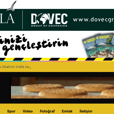
 Obalı’nın trafik kazasında hayatını kaybetmesinin ardından isyan etti: A
Spor
Video
Fotoğraf
Emlak
İletişim