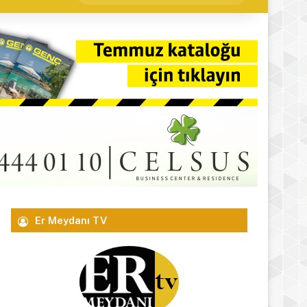
yap
...
Er Meydanı TV