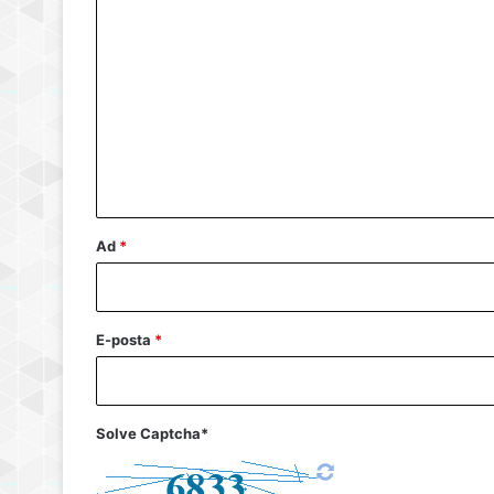
Y
o
r
u
m
*
Ad
*
E-posta
*
Solve Captcha*