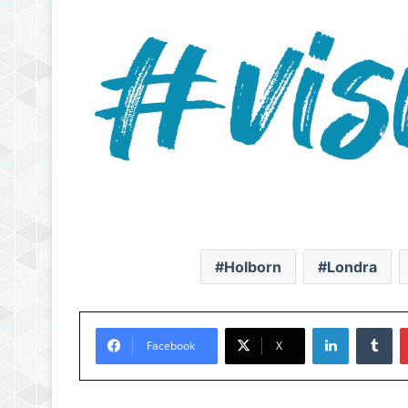
Holborn
Londra
LinkedIn
Tu
Facebook
X