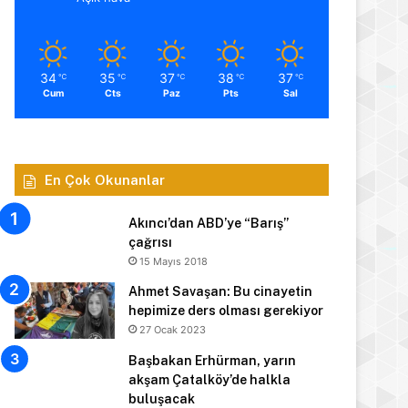
34
35
37
38
37
℃
℃
℃
℃
℃
Cum
Cts
Paz
Pts
Sal
En Çok Okunanlar
Akıncı’dan ABD’ye “Barış”
çağrısı
15 Mayıs 2018
Ahmet Savaşan: Bu cinayetin
hepimize ders olması gerekiyor
27 Ocak 2023
Başbakan Erhürman, yarın
akşam Çatalköy’de halkla
buluşacak