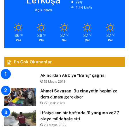
Lefkoşa
29%
4.44 km/h
Açık hava
36
36
37
37
37
℃
℃
℃
℃
℃
Paz
Pts
Sal
Çar
Per
En Çok Okunanlar
Akıncı’dan ABD’ye “Barış” çağrısı
15 Mayıs 2018
Ahmet Savaşan: Bu cinayetin hepimize
ders olması gerekiyor
27 Ocak 2023
İtfaiye son bir haftada 31 yangına ve 27
olaya müdahale etti
23 Mayıs 2022