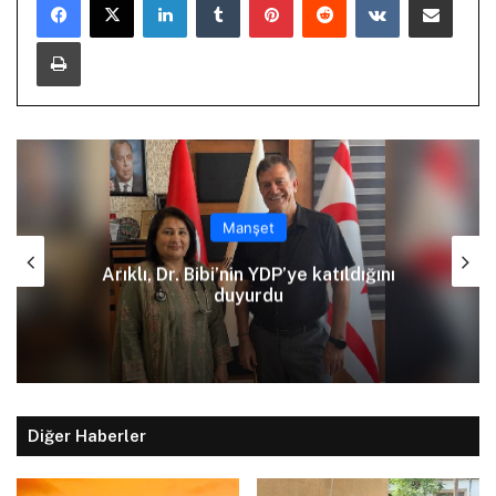
Yazdır
Manşet
Kızılbaş Parkı önünde kanalizasyon
çalışması: Şht. Ecvet Yusuf Caddesi
trafiğe kapatılacak
Diğer Haberler