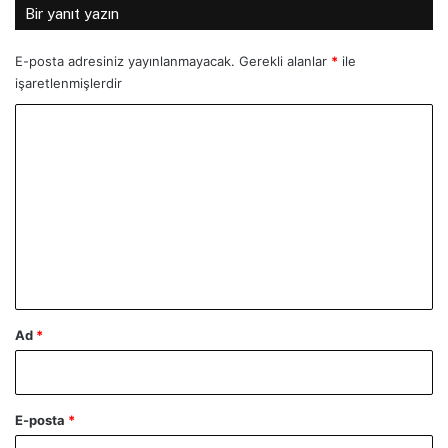
Bir yanıt yazın
E-posta adresiniz yayınlanmayacak.
Gerekli alanlar
*
ile
işaretlenmişlerdir
Y
o
r
u
m
*
Ad
*
E-posta
*