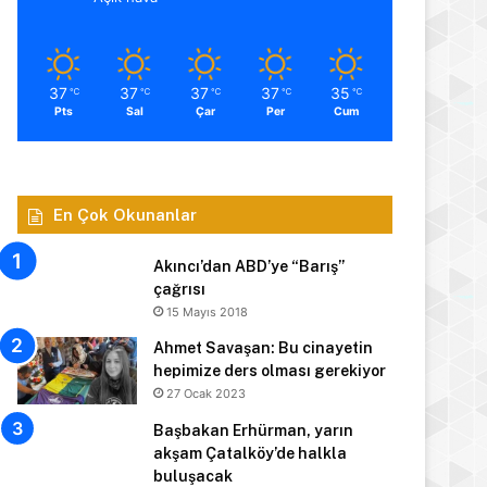
37
37
37
37
35
℃
℃
℃
℃
℃
Pts
Sal
Çar
Per
Cum
En Çok Okunanlar
Akıncı’dan ABD’ye “Barış”
çağrısı
15 Mayıs 2018
Ahmet Savaşan: Bu cinayetin
hepimize ders olması gerekiyor
27 Ocak 2023
Başbakan Erhürman, yarın
akşam Çatalköy’de halkla
buluşacak