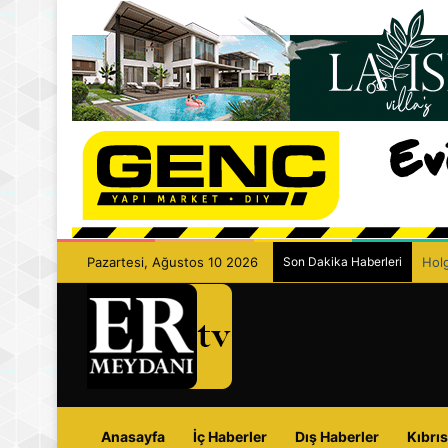
Pazartesi, Ağustos 10 2026
Son Dakika Haberleri
Ecza
Anasayfa
İç Haberler
Dış Haberler
Kıbrıs