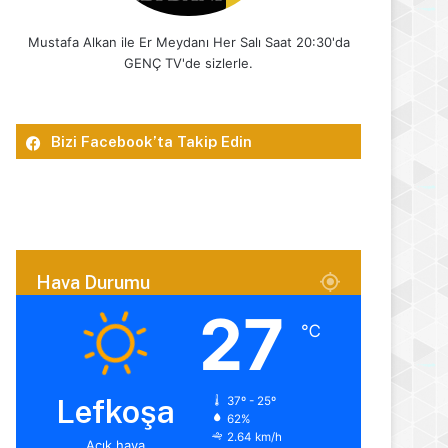
Mustafa Alkan ile Er Meydanı Her Salı Saat 20:30'da
GENÇ TV'de sizlerle.
Bizi Facebook’ta Takip Edin
Hava Durumu
27
℃
Lefkoşa
37º - 25º
62%
2.64 km/h
Açık hava