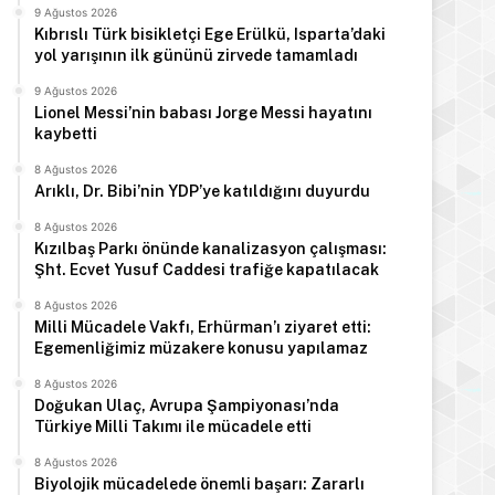
9 Ağustos 2026
Kıbrıslı Türk bisikletçi Ege Erülkü, Isparta’daki
yol yarışının ilk gününü zirvede tamamladı
9 Ağustos 2026
Lionel Messi’nin babası Jorge Messi hayatını
kaybetti
8 Ağustos 2026
Arıklı, Dr. Bibi’nin YDP’ye katıldığını duyurdu
8 Ağustos 2026
Kızılbaş Parkı önünde kanalizasyon çalışması:
Şht. Ecvet Yusuf Caddesi trafiğe kapatılacak
8 Ağustos 2026
Milli Mücadele Vakfı, Erhürman’ı ziyaret etti:
Egemenliğimiz müzakere konusu yapılamaz
8 Ağustos 2026
Doğukan Ulaç, Avrupa Şampiyonası’nda
Türkiye Milli Takımı ile mücadele etti
8 Ağustos 2026
Biyolojik mücadelede önemli başarı: Zararlı