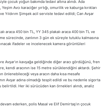
iyle çocuk yoğun bakımda tedavi altına alındı. Ada
 Yeşim Avcı karaciğer yırtığı, omurilik ve kaburga kırıkları
ve Yıldırım Şimşek acil serviste tedavi edildi; Can Avşar
alı araca 450 bin TL, YY 345 plakalı araca 400 bin TL ve
eme sürecinde, zanlının 3 gün ek süreyle tutuklu kalmasına
alınacak ifadeler ve incelenecek kamera görüntüleri
öre Avşar’ın kavşağa geldiğinde diğer aracı gördüğünü, fren
re, kendi aracının ise 15 metre sürüklendiğini aktardı. Şehir
ın önlenebileceği veya aracın daha kısa mesafe
ının Avşar adına olmadığı tespit edildi ve bu nedenle sigorta
elirtildi. Her iki sürücüden kan örnekleri alındı, analiz
devam ederken, polis Masal ve Elif Demirtaş’ın çocuk