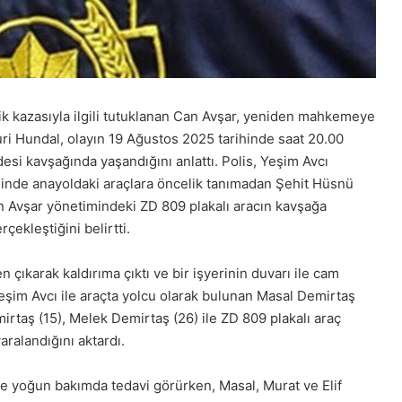
afik kazasıyla ilgili tutuklanan Can Avşar, yeniden mahkemeye
uri Hundal, olayın 19 Ağustos 2025 tarihinde saat 20.00
esi kavşağında yaşandığını anlattı. Polis, Yeşim Avcı
ğinde anayoldaki araçlara öncelik tanımadan Şehit Hüsnü
an Avşar yönetimindeki ZD 809 plakalı aracın kavşağa
ekleştiğini belirtti.
 çıkarak kaldırıma çıktı ve bir işyerinin duvarı ile cam
Yeşim Avcı ile araçta yolcu olarak bulunan Masal Demirtaş
mirtaş (15), Melek Demirtaş (26) ile ZD 809 plakalı araç
ralandığını aktardı.
e yoğun bakımda tedavi görürken, Masal, Murat ve Elif