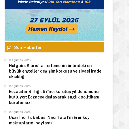
Son Haberler
9 Ağustos 2026
Holguín: Kıbrıs’ta ilerlemenin önündeki en
büyük engeller değişim korkusu ve siyasi irade
eksikliği
9 Ağustos 2026
Eczacılar Birliği, 67’nci kuruluş yıl dönümünü
kutluyor: Eczacıyı dışlayarak sağlık politikası
kurulamaz!
9 Ağustos 2026
Usar İncirli, babası Naci Talat’ın Erenköy
mektuplarını paylaştı