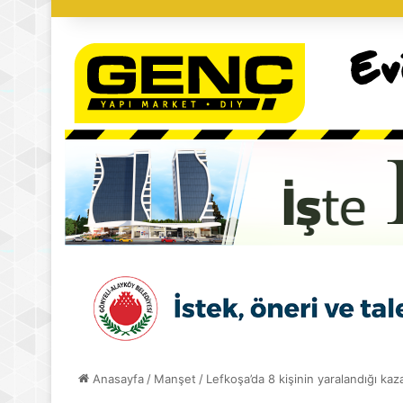
Anasayfa
/
Manşet
/
Lefkoşa’da 8 kişinin yaralandığı kaz