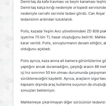
Demirtaş da kafa travması ve beyin kanaması teşhis
Demirtaş kalça kırığı nedeniyle ortopedi servisinde,
nedeniyle cerrahi serviste tedavi gördü. Can Avşar 
tedavisinin ardından tutuklandı.
Polis, kazada Yeşim Avcı yönetimindeki ZD 809 plak
işyerine 70 bin TL hasar oluştuğunu belirtti. Mahk
karar verildi. Polis, soruşturmanın devam ettiğini, 
olduğunu açıkladı.
Polis ayrıca, kaza anına ait kamera görüntülerine g
yaptığını ancak duramadığını, çarptığı aracın 88 met
içi hız sınırının 50 km olması durumunda çarpışman
sürükleneceğini kaydetti. Ayrıca, araçların sigortas
kapsamı dışında araç kullanma suçunun da oluştuğu b
sonuçları bekleniyor.
Mahkemeye çıkarılmayan diğer sürücünün tedavisi 