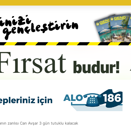
anın zanlısı Can Avşar 3 gün tutuklu kalacak