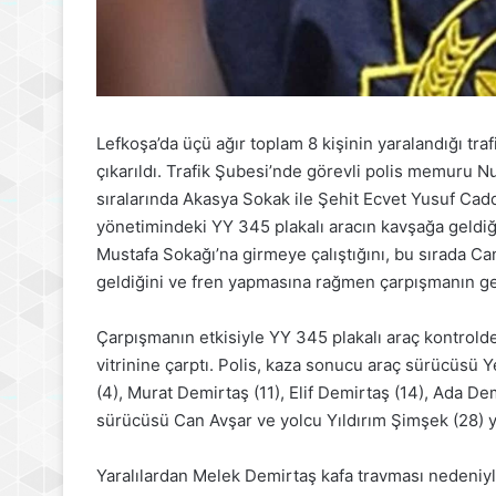
Lefkoşa’da üçü ağır toplam 8 kişinin yaralandığı tr
çıkarıldı. Trafik Şubesi’nde görevli polis memuru N
sıralarında Akasya Sokak ile Şehit Ecvet Yusuf Cadd
yönetimindeki YY 345 plakalı aracın kavşağa geldi
Mustafa Sokağı’na girmeye çalıştığını, bu sırada C
geldiğini ve fren yapmasına rağmen çarpışmanın gerç
Çarpışmanın etkisiyle YY 345 plakalı araç kontrolden
vitrinine çarptı. Polis, kaza sonucu araç sürücüsü 
(4), Murat Demirtaş (11), Elif Demirtaş (14), Ada De
sürücüsü Can Avşar ve yolcu Yıldırım Şimşek (28) ya
Yaralılardan Melek Demirtaş kafa travması nedeniyl