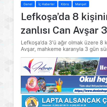
Genel
İç Haberler
Kıbrıs
Manşet
Lefkoşa’da 8 kişin
zanlısı Can Avşar 
Lefkoşa’da 3'ü ağır olmak üzere 8 k
Avşar, mahkeme kararıyla 3 gün sür