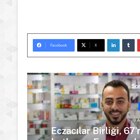
LinkedIn
Tu
Facebook
X
Son
9 
Eczacılar Birliği, 6