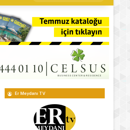
yap
...
Er Meydanı TV