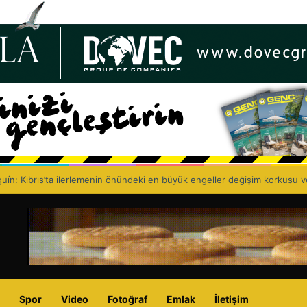
cılar Birliği, 67’nci kuruluş yıl dönümünü kutluyor: Eczacıyı dışlayarak sağ
Spor
Video
Fotoğraf
Emlak
İletişim