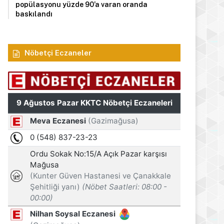
popülasyonu yüzde 90’a varan oranda
baskılandı
Nöbetçi Eczaneler
Manşet
9 Ağustos 2026
Usar İncirli, babası Naci T