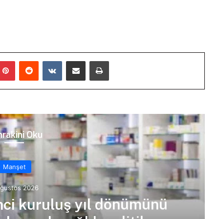
mblr
Pinterest
Reddit
VKontakte
E-Posta ile paylaş
Yazdır
rakini Oku
Manşet
Ağustos 2026
7’nci kuruluş yıl dönümünü