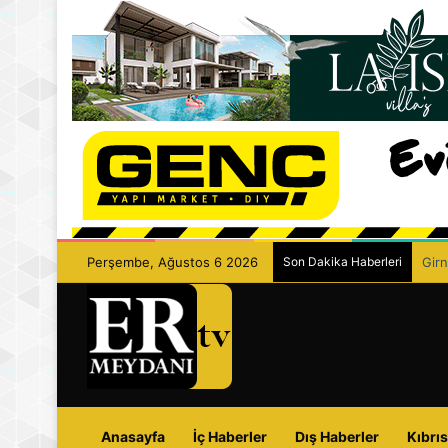
Perşembe, Ağustos 6 2026
Son Dakika Haberleri
Girn
Anasayfa
İç Haberler
Dış Haberler
Kıbrıs