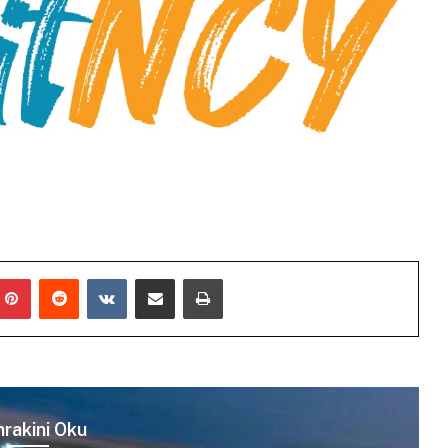
mblr
Pinterest
Reddit
VKontakte
E-Posta ile paylaş
Yazdır
rakini Oku