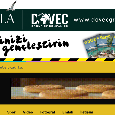
e’de bıçaklı kavga can aldı: 40 yaşındaki adam yaşamını yitirdi
Spor
Video
Fotoğraf
Emlak
İletişim