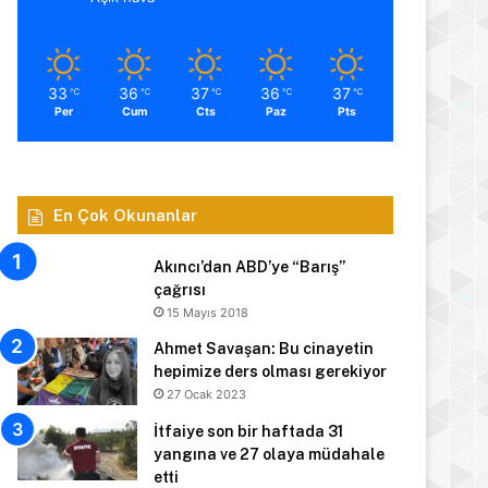
33
36
37
36
37
℃
℃
℃
℃
℃
Per
Cum
Cts
Paz
Pts
En Çok Okunanlar
Akıncı’dan ABD’ye “Barış”
çağrısı
15 Mayıs 2018
Ahmet Savaşan: Bu cinayetin
hepimize ders olması gerekiyor
27 Ocak 2023
İtfaiye son bir haftada 31
yangına ve 27 olaya müdahale
etti