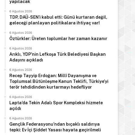
yapılacak
6 Ağustos 2026
TDP, DAÜ-SEN’i kabul etti: Günü kurtaran değil,
geleceği planlayan politikalara ihtiyaç var!
6 Ağustos 2026
Öztürkler: Üreten toplumlar her zaman kazanır
6 Ağustos 2026
Arıklı, YDP’nin Lefkoşa Türk Belediyesi Başkan
Adayını açıkladı
6 Ağustos 2026
Recep Tayyip Erdoğan: Millî Dayanışma ve
Toplumsal Bütünleşme Kanun Teklifi, Türkiye’yi
terör tehdidinden kurtarmayı hedefliyor
6 Ağustos 2026
Lapta’da Tekin Adalı Spor Kompleksi hizmete
açıldı
6 Ağustos 2026
Gençlik Federasyonu’ndan bıçaklı saldırıya
tepki: Ev İçi Şiddet Yasası hayata geçirilmeli