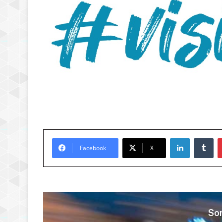
LinkedIn
Tu
Facebook
X
Son