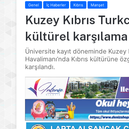
Genel
İç Haberler
Kıbrıs
Manşet
Kuzey Kıbrıs Turkc
kültürel karşılama
Üniversite kayıt döneminde Kuzey K
Havalimanı’nda Kıbrıs kültürüne özg
karşılandı.