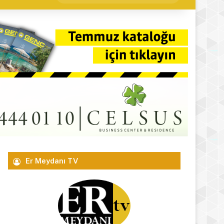
yap
...
Er Meydanı TV