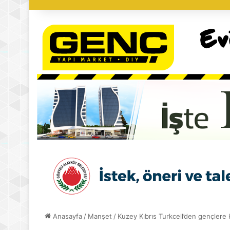
Anasayfa
/
Manşet
/
Kuzey Kıbrıs Turkcell’den gençlere 