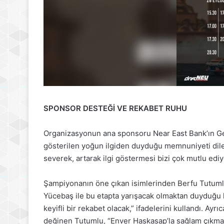
SPONSOR DESTEĞİ VE REKABET RUHU
Organizasyonun ana sponsoru Near East Bank’ın Ge
gösterilen yoğun ilgiden duyduğu memnuniyeti dile 
severek, artarak ilgi göstermesi bizi çok mutlu ediyo
Şampiyonanın öne çıkan isimlerinden Berfu Tutumlu
Yücebaş ile bu etapta yarışacak olmaktan duyduğu h
keyifli bir rekabet olacak,” ifadelerini kullandı. A
değinen Tutumlu, “Enver Haskasap’la sağlam çıkma ş