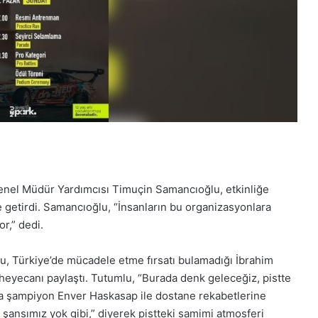
nel Müdür Yardımcısı Timuçin Samancıoğlu, etkinliğe
getirdi. Samancıoğlu, “İnsanların bu organizasyonlara
r,” dedi.
, Türkiye’de mücadele etme fırsatı bulamadığı İbrahim
eyecanı paylaştı. Tutumlu, “Burada denk geleceğiz, pistte
yrıca şampiyon Enver Haskasap ile dostane rekabetlerine
ansımız yok gibi,” diyerek pistteki samimi atmosferi