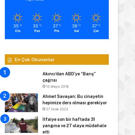
35
35
37
38
37
℃
℃
℃
℃
℃
Cts
Paz
Pts
Sal
Çar
En Çok Okunanlar
Akıncı’dan ABD’ye “Barış”
çağrısı
15 Mayıs 2018
Ahmet Savaşan: Bu cinayetin
hepimize ders olması gerekiyor
27 Ocak 2023
İtfaiye son bir haftada 31
yangına ve 27 olaya müdahale
etti