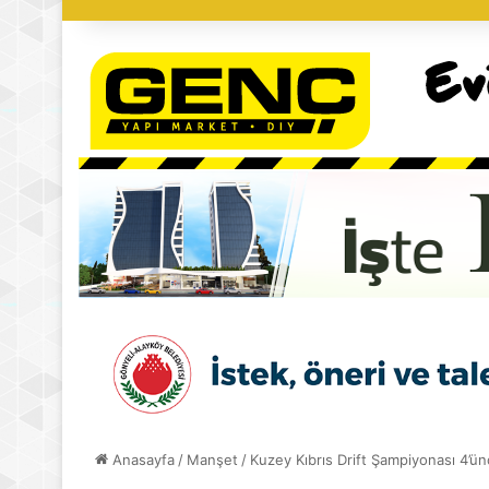
Anasayfa
/
Manşet
/
Kuzey Kıbrıs Drift Şampiyonası 4’ü