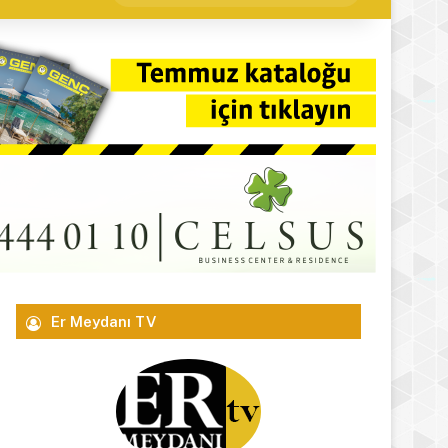
yap
...
Er Meydanı TV