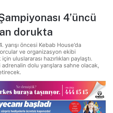
t Şampiyonası 4’üncü
can dorukta
 4. yarışı öncesi Kebab House’da
orcular ve organizasyon ekibi
çin uluslararası hazırlıkları paylaştı.
i adrenalin dolu yarışlara sahne olacak,
etirecek.