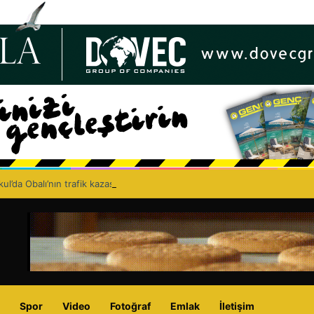
ul’da Obalı’nın trafik kazasında hayatını kaybetmesinin ardından isyan et
Spor
Video
Fotoğraf
Emlak
İletişim