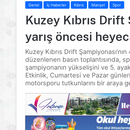
Genel
İç Haberler
Kıbrıs
Manşet
Spor
Kuzey Kıbrıs Drif
yarış öncesi heye
Kuzey Kıbrıs Drift Şampiyonası’nın
düzenlenen basın toplantısında, sp
şampiyonanın yükselişini ve 5. ayak i
Etkinlik, Cumartesi ve Pazar günler
motorsporu tutkunlarını bir araya g