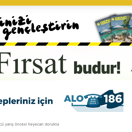
ncü yarış öncesi heyecan dorukta