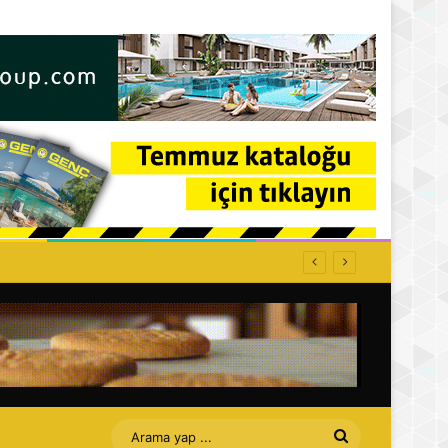
ti: Affet bizi Turan amca
Arama