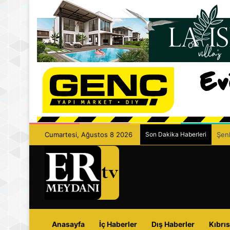
Cumartesi, Ağustos 8 2026
Son Dakika Haberleri
Şenk
Anasayfa
İç Haberler
Dış Haberler
Kıbrıs