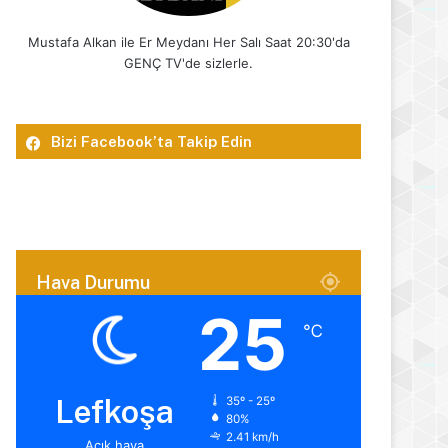
Mustafa Alkan ile Er Meydanı Her Salı Saat 20:30'da
GENÇ TV'de sizlerle.
Bizi Facebook’ta Takip Edin
Hava Durumu
25
℃
Lefkoşa
35º - 25º
80%
2.41 km/h
Açık hava