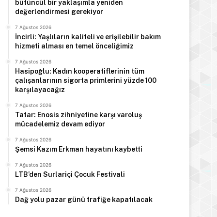
bütüncül bir yaklaşımla yeniden
değerlendirmesi gerekiyor
7 Ağustos 2026
İncirli: Yaşlıların kaliteli ve erişilebilir bakım
hizmeti alması en temel önceliğimiz
7 Ağustos 2026
Hasipoğlu: Kadın kooperatiflerinin tüm
çalışanlarının sigorta primlerini yüzde 100
karşılayacağız
7 Ağustos 2026
Tatar: Enosis zihniyetine karşı varoluş
mücadelemiz devam ediyor
7 Ağustos 2026
Şemsi Kazım Erkman hayatını kaybetti
7 Ağustos 2026
LTB’den Surlariçi Çocuk Festivali
7 Ağustos 2026
Dağ yolu pazar günü trafiğe kapatılacak