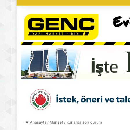
Anasayfa
/
Manşet
/
Kurlarda son durum