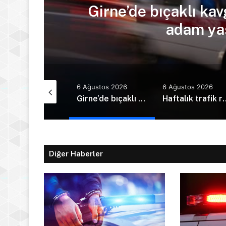
ra
Girne’de bıçaklı kav
adam yaş
Ağustos 2026
6 Ağustos 2026
6 Ağustos 2026
Kudret Özersay: Devletin gücü yetim çocuklara mı yetti?
Girne’de bıçaklı kavga can aldı: 40 yaşındaki adam yaşamını yitirdi
Haftalık trafik raporu: 
Diğer Haberler