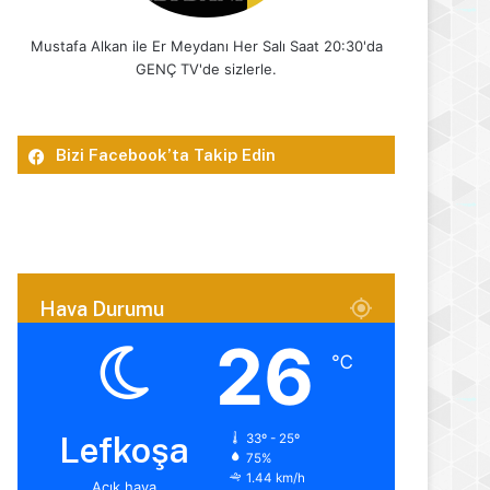
Mustafa Alkan ile Er Meydanı Her Salı Saat 20:30'da
GENÇ TV'de sizlerle.
Bizi Facebook’ta Takip Edin
Hava Durumu
26
℃
Lefkoşa
33º - 25º
75%
1.44 km/h
Açık hava