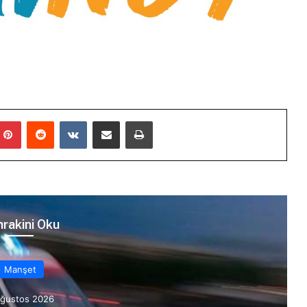
mblr
Pinterest
Reddit
VKontakte
E-Posta ile paylaş
Yazdır
rakini Oku
Manşet
Ağustos 2026