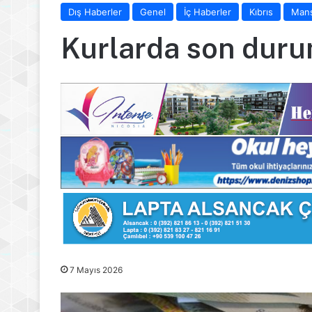
Dış Haberler
Genel
İç Haberler
Kıbrıs
Man
Kurlarda son dur
7 Mayıs 2026