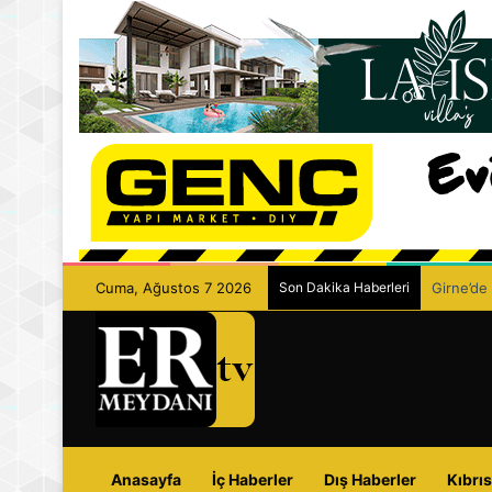
Cuma, Ağustos 7 2026
Son Dakika Haberleri
Girne’de 
Anasayfa
İç Haberler
Dış Haberler
Kıbrıs