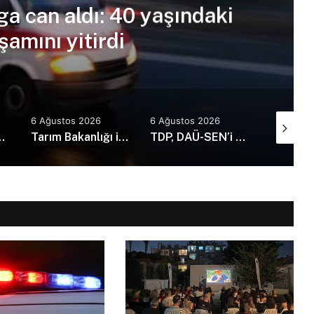
ga can aldı: 40 yaşındaki
amını yitirdi
6 Ağustos 2026
6 Ağustos 2026
6 Ağusto
73 kaza, 1 ölü, 21 yaralı
Tarım Bakanlığı ile İMO’dan Anı Ormanı için iş birliği: Yürüyüş yolları ve sosyal alanlar yapılacak
TDP, DAÜ-SEN’i kabul etti: Günü kurtaran değil, geleceği planlayan politikalara ihtiyaç var!