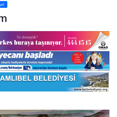
şet
um