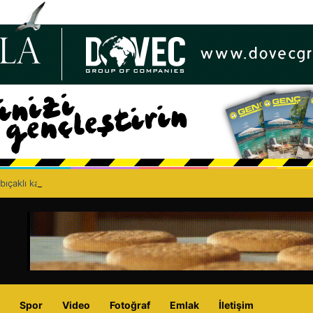
bıçaklı kavga can aldı: 40 yaşındaki adam yaşamını yitirdi
Spor
Video
Fotoğraf
Emlak
İletişim