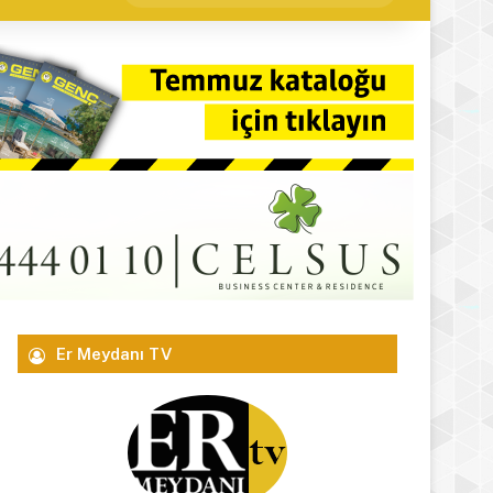
yap
...
Er Meydanı TV