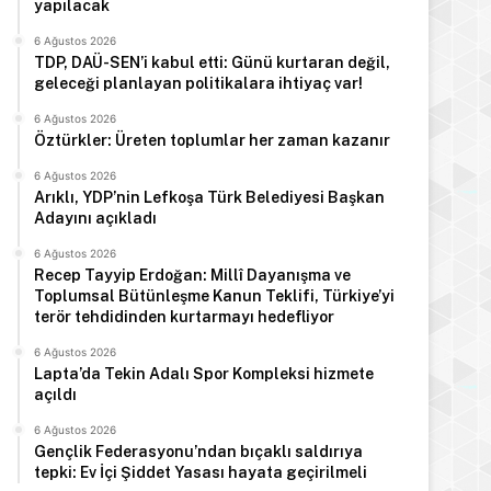
yapılacak
6 Ağustos 2026
Haftalık trafik raporu: 73 kaza
6 Ağustos 2026
TDP, DAÜ-SEN’i kabul etti: Günü kurtaran değil,
geleceği planlayan politikalara ihtiyaç var!
6 Ağustos 2026
Öztürkler: Üreten toplumlar her zaman kazanır
6 Ağustos 2026
s 2026
6 Ağustos 2026
6 Ağustos 2026
Arıklı, YDP’nin Lefkoşa Türk Belediyesi Başkan
Öztürkler: Üreten toplumlar her zaman kazanır
Arıklı, YDP’nin Lefkoşa Türk Belediyesi Başkan Adayını açıkladı
Recep Tayyip Erdoğan: Millî Dayanışma ve Toplumsal Bütünleşme Kanun Teklifi, Türkiye’yi terör tehdidinden kurtarmayı hedefliyor
Adayını açıkladı
6 Ağustos 2026
Recep Tayyip Erdoğan: Millî Dayanışma ve
Toplumsal Bütünleşme Kanun Teklifi, Türkiye’yi
terör tehdidinden kurtarmayı hedefliyor
6 Ağustos 2026
Lapta’da Tekin Adalı Spor Kompleksi hizmete
açıldı
6 Ağustos 2026
Gençlik Federasyonu’ndan bıçaklı saldırıya
tepki: Ev İçi Şiddet Yasası hayata geçirilmeli