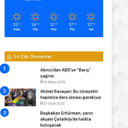
33
34
37
37
37
℃
℃
℃
℃
℃
Cum
Cts
Paz
Pts
Sal
En Çok Okunanlar
Akıncı’dan ABD’ye “Barış”
çağrısı
15 Mayıs 2018
Ahmet Savaşan: Bu cinayetin
hepimize ders olması gerekiyor
27 Ocak 2023
Başbakan Erhürman, yarın
akşam Çatalköy’de halkla
buluşacak