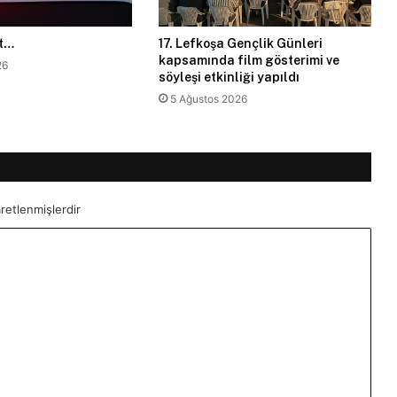
et…
17. Lefkoşa Gençlik Günleri
kapsamında film gösterimi ve
26
söyleşi etkinliği yapıldı
5 Ağustos 2026
aretlenmişlerdir