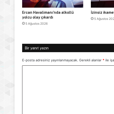
Ercan Havalimanı’nda alkollü
İzinsiz ikam
yolcu olay çıkardı
5 Ağustos 20
5 Ağustos 2026
Bir yanıt yazın
E-posta adresiniz yayınlanmayacak.
Gerekli alanlar
*
ile iş
Y
o
r
u
m
*