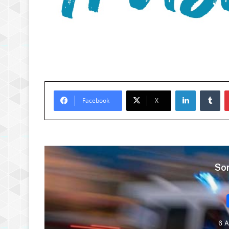
LinkedIn
Tu
Facebook
X
Son
6 