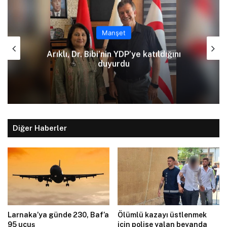
Manşet
t
Kızılbaş Parkı önünde 
YDP’ye katıldığını
çalışması: Şht. Ecvet Y
du
trafiğe kapatıl
Diğer Haberler
Larnaka’ya günde 230, Baf’a
Ölümlü kazayı üstlenmek
95 uçuş
için polise yalan beyanda