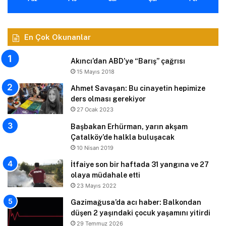
En Çok Okunanlar
Akıncı’dan ABD’ye “Barış” çağrısı
15 Mayıs 2018
Ahmet Savaşan: Bu cinayetin hepimize
ders olması gerekiyor
27 Ocak 2023
Başbakan Erhürman, yarın akşam
Çatalköy’de halkla buluşacak
10 Nisan 2019
İtfaiye son bir haftada 31 yangına ve 27
olaya müdahale etti
23 Mayıs 2022
Gazimağusa’da acı haber: Balkondan
düşen 2 yaşındaki çocuk yaşamını yitirdi
29 Temmuz 2026