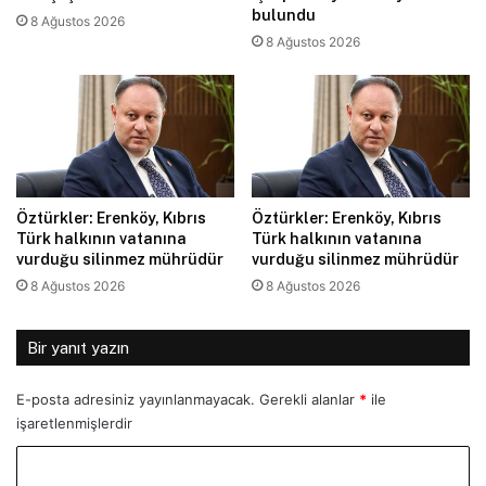
bulundu
8 Ağustos 2026
8 Ağustos 2026
Öztürkler: Erenköy, Kıbrıs
Öztürkler: Erenköy, Kıbrıs
Türk halkının vatanına
Türk halkının vatanına
vurduğu silinmez mührüdür
vurduğu silinmez mührüdür
8 Ağustos 2026
8 Ağustos 2026
Bir yanıt yazın
E-posta adresiniz yayınlanmayacak.
Gerekli alanlar
*
ile
işaretlenmişlerdir
Y