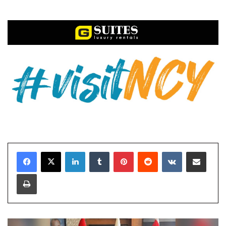
LinkedIn
Tumblr
Pinterest
Reddit
VKontakte
E-Posta ile paylaş
Yazdır