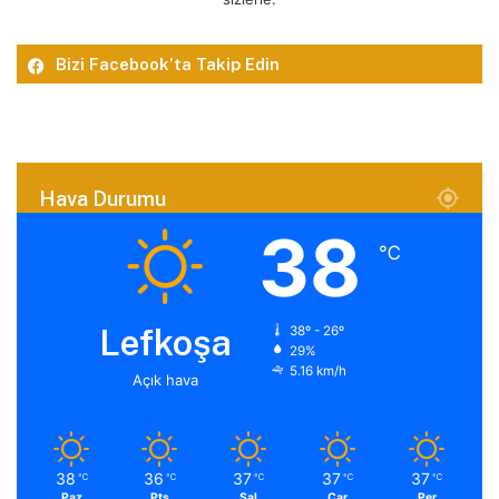
Bizi Facebook’ta Takip Edin
Hava Durumu
38
℃
Lefkoşa
38º - 26º
29%
5.16 km/h
Açık hava
38
36
37
37
37
℃
℃
℃
℃
℃
Paz
Pts
Sal
Çar
Per