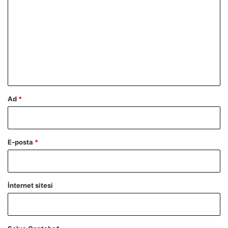
o
r
u
m
*
Ad
*
E-posta
*
İnternet sitesi