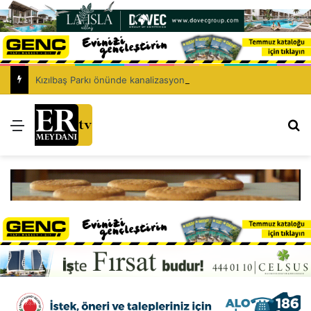
Kızılbaş Parkı önünde kanalizasyon çalışması: Şht. Ecvet Yusuf Caddesi trafiğe kapatılacak
Menü
Ar