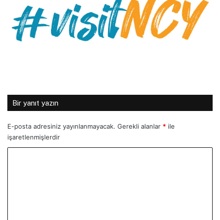
Bir yanıt yazın
E-posta adresiniz yayınlanmayacak.
Gerekli alanlar
*
ile
işaretlenmişlerdir
Y
o
r
u
m