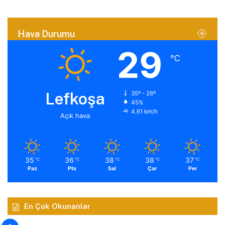
Hava Durumu
29
℃
Lefkoşa
35º - 26º
45%
4.61 km/h
Açık hava
35
36
38
38
37
℃
℃
℃
℃
℃
Paz
Pts
Sal
Çar
Per
En Çok Okunanlar