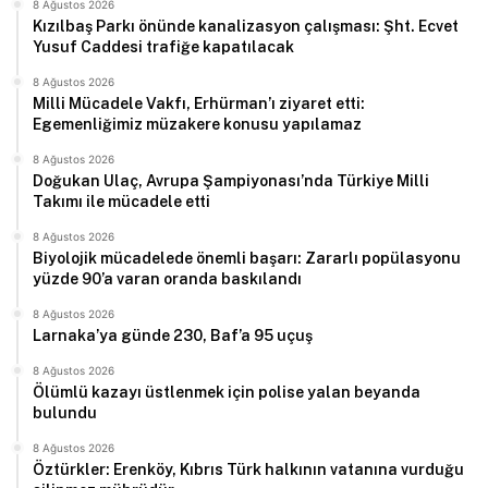
8 Ağustos 2026
Kızılbaş Parkı önünde kanalizasyon çalışması: Şht. Ecvet
Yusuf Caddesi trafiğe kapatılacak
8 Ağustos 2026
Milli Mücadele Vakfı, Erhürman’ı ziyaret etti:
Egemenliğimiz müzakere konusu yapılamaz
8 Ağustos 2026
Doğukan Ulaç, Avrupa Şampiyonası’nda Türkiye Milli
Takımı ile mücadele etti
8 Ağustos 2026
Biyolojik mücadelede önemli başarı: Zararlı popülasyonu
yüzde 90’a varan oranda baskılandı
8 Ağustos 2026
Larnaka’ya günde 230, Baf’a 95 uçuş
8 Ağustos 2026
Ölümlü kazayı üstlenmek için polise yalan beyanda
bulundu
8 Ağustos 2026
Öztürkler: Erenköy, Kıbrıs Türk halkının vatanına vurduğu