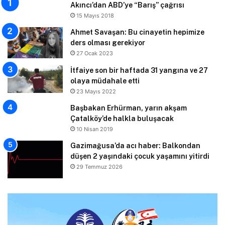
Akıncı’dan ABD’ye “Barış” çağrısı
15 Mayıs 2018
Ahmet Savaşan: Bu cinayetin hepimize
ders olması gerekiyor
27 Ocak 2023
İtfaiye son bir haftada 31 yangına ve 27
olaya müdahale etti
23 Mayıs 2022
Başbakan Erhürman, yarın akşam
Çatalköy’de halkla buluşacak
10 Nisan 2019
Gazimağusa’da acı haber: Balkondan
düşen 2 yaşındaki çocuk yaşamını yitirdi
29 Temmuz 2026