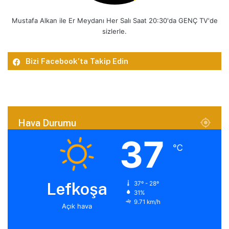
Mustafa Alkan ile Er Meydanı Her Salı Saat 20:30'da GENÇ TV'de
sizlerle.
Bizi Facebook’ta Takip Edin
Hava Durumu
37
℃
Lefkoşa
37º - 28º
31%
9.71 km/h
Açık hava