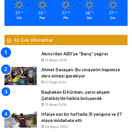
37
35
37
38
37
℃
℃
℃
℃
℃
Cts
Paz
Pts
Sal
Çar
En Çok Okunanlar
Akıncı’dan ABD’ye “Barış” çağrısı
15 Mayıs 2018
Ahmet Savaşan: Bu cinayetin hepimize
ders olması gerekiyor
27 Ocak 2023
Başbakan Erhürman, yarın akşam
Çatalköy’de halkla buluşacak
10 Nisan 2019
İtfaiye son bir haftada 31 yangına ve 27
olaya müdahale etti
23 Mayıs 2022