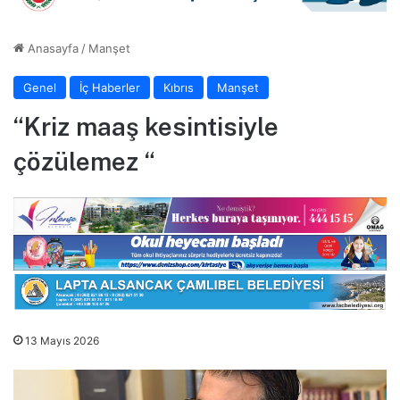
Anasayfa
/
Manşet
Genel
İç Haberler
Kıbrıs
Manşet
“Kriz maaş kesintisiyle
çözülemez “
13 Mayıs 2026