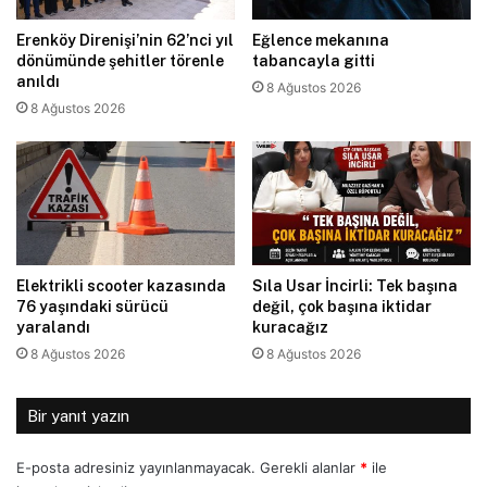
Erenköy Direnişi’nin 62’nci yıl
Eğlence mekanına
dönümünde şehitler törenle
tabancayla gitti
anıldı
8 Ağustos 2026
8 Ağustos 2026
Elektrikli scooter kazasında
Sıla Usar İncirli: Tek başına
76 yaşındaki sürücü
değil, çok başına iktidar
yaralandı
kuracağız
8 Ağustos 2026
8 Ağustos 2026
Bir yanıt yazın
E-posta adresiniz yayınlanmayacak.
Gerekli alanlar
*
ile