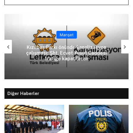
Manşet
Kızılbaş Parkı önünde kanalizasyon
çalışması: Şht. Ecvet Yusuf Caddesi
trafiğe kapatılacak
Diğer Haberler