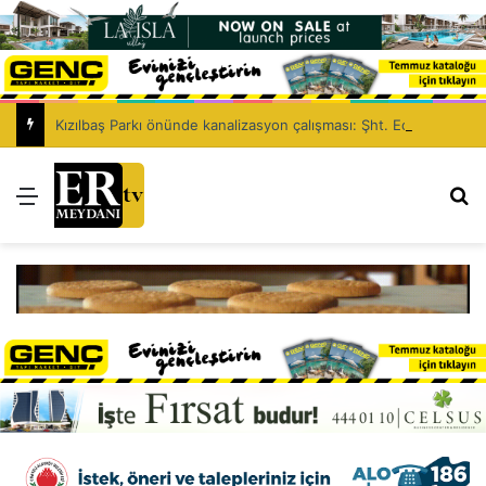
Kızılbaş Parkı önünde kanalizasyon çalışması: Şht. Ecvet Yusuf Caddesi trafiğe kapatılacak
Menü
Ar