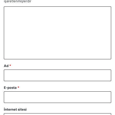
işaretlenmişlerdir
Y
o
r
u
m
*
Ad
*
E-posta
*
İnternet sitesi